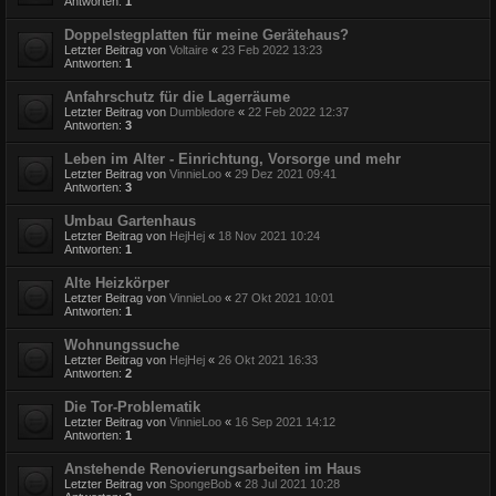
Antworten:
1
Doppelstegplatten für meine Gerätehaus?
Letzter Beitrag von
Voltaire
«
23 Feb 2022 13:23
Antworten:
1
Anfahrschutz für die Lagerräume
Letzter Beitrag von
Dumbledore
«
22 Feb 2022 12:37
Antworten:
3
Leben im Alter - Einrichtung, Vorsorge und mehr
Letzter Beitrag von
VinnieLoo
«
29 Dez 2021 09:41
Antworten:
3
Umbau Gartenhaus
Letzter Beitrag von
HejHej
«
18 Nov 2021 10:24
Antworten:
1
Alte Heizkörper
Letzter Beitrag von
VinnieLoo
«
27 Okt 2021 10:01
Antworten:
1
Wohnungssuche
Letzter Beitrag von
HejHej
«
26 Okt 2021 16:33
Antworten:
2
Die Tor-Problematik
Letzter Beitrag von
VinnieLoo
«
16 Sep 2021 14:12
Antworten:
1
Anstehende Renovierungsarbeiten im Haus
Letzter Beitrag von
SpongeBob
«
28 Jul 2021 10:28