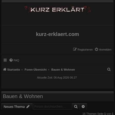
kurz-erklaert.com
Registrieren
Anmelden
FAQ
S
Startseite
Foren-Übersicht
Bauen & Wohnen
u
Aktuelle Zeit: 06 Aug 2026 06:27
c
h
e
Bauen & Wohnen
Suche
Erweiterte Suche
Neues Thema
16 Themen Seite
1
von
1