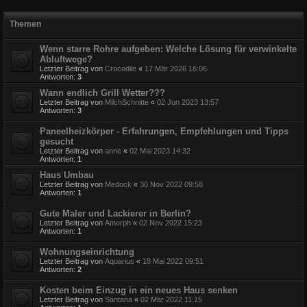
Themen
Wenn starre Rohre aufgeben: Welche Lösung für verwinkelte
Abluftwege?
Letzter Beitrag von
Crocodile
«
17 Mär 2026 16:06
Antworten:
3
Wann endlich Grill Wetter???
Letzter Beitrag von
MilchSchnitte
«
02 Jun 2023 13:57
Antworten:
3
Paneelheizkörper - Erfahrungen, Empfehlungen und Tipps
gesucht
Letzter Beitrag von
anne
«
02 Mai 2023 14:32
Antworten:
1
Haus Umbau
Letzter Beitrag von
Medock
«
30 Nov 2022 09:58
Antworten:
1
Gute Maler und Lackierer in Berlin?
Letzter Beitrag von
Amorph
«
02 Nov 2022 15:23
Antworten:
1
Wohnungseinrichtung
Letzter Beitrag von
Aquarius
«
18 Mai 2022 09:51
Antworten:
2
Kosten beim Einzug in ein neues Haus senken
Letzter Beitrag von
Santana
«
02 Mär 2022 11:15