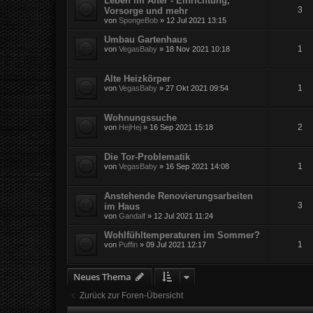
Leben im Alter - Einrichtung,
3
Vorsorge und mehr
von
SpongeBob
» 12 Jul 2021 13:15
Umbau Gartenhaus
1
von
VegasBaby
» 18 Nov 2021 10:18
Alte Heizkörper
1
von
VegasBaby
» 27 Okt 2021 09:54
Wohnungssuche
2
von
HejHej
» 16 Sep 2021 15:18
Die Tor-Problematik
1
von
VegasBaby
» 16 Sep 2021 14:08
Anstehende Renovierungsarbeiten
3
im Haus
von
Gandalf
» 12 Jul 2021 11:24
Wohlfühltemperaturen im Sommer?
1
von
Puffin
» 09 Jul 2021 12:17
Neues Thema
Zurück zur Foren-Übersicht