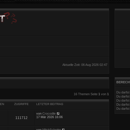
Aktuelle Zeit: 06 Aug 2026 02:47
BERECH
Du darfs
eiterte Suche
16 Themen Seite
1
von
1
Du darfs
Du darfst
EN
ZUGRIFFE
LETZTER BEITRAG
Du darfst
Du darfs
von
Crocodile
17 Mär 2026 16:06
111712
von
MilchSchnitte