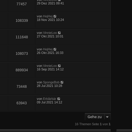
29 Dez 2021 09:41
77457
von
HejHej
18 Nov 2021 10:24
108339
von
VinnieLoo
27 Okt 2021 10:01
111648
von
HejHej
26 Okt 2021 16:33
108073
von
VinnieLoo
16 Sep 2021 14:12
889934
von
SpongeBob
28 Jul 2021 10:28
73448
von
Erklärbär
09 Jul 2021 14:12
63943
Gehe zu
16 Themen Seite
1
von
1