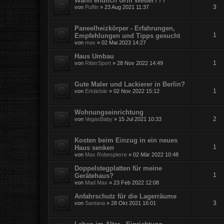
Wann endlich Grill Wetter???
3
von
Puffin
» 23 Aug 2021 11:37
Paneelheizkörper - Erfahrungen,
1
Empfehlungen und Tipps gesucht
von
max
» 02 Mai 2023 14:27
Haus Umbau
1
von
RitterSport
» 28 Nov 2022 14:49
Gute Maler und Lackierer in Berlin?
1
von
Erklärbär
» 02 Nov 2022 15:12
Wohnungseinrichtung
2
von
VegasBaby
» 15 Jul 2021 10:33
Kosten beim Einzug in ein neues
1
Haus senken
von
Max Robespierre
» 02 Mär 2022 10:48
Doppelstegplatten für meine
1
Gerätehaus?
von
Mad Max
» 23 Feb 2022 12:08
Anfahrschutz für die Lagerräume
3
von
Santana
» 28 Okt 2021 16:01