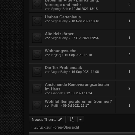
Leben im Alter - Einrichtung,
3
Vorsorge und mehr
von
SpongeBob
» 12 Jul 2021 13:15
Umbau Gartenhaus
1
von
VegasBaby
» 18 Nov 2021 10:18
Alte Heizkörper
1
von
VegasBaby
» 27 Okt 2021 09:54
Wohnungssuche
2
von
HejHej
» 16 Sep 2021 15:18
Die Tor-Problematik
1
von
VegasBaby
» 16 Sep 2021 14:08
Anstehende Renovierungsarbeiten
3
im Haus
von
Gandalf
» 12 Jul 2021 11:24
Wohlfühltemperaturen im Sommer?
1
von
Puffin
» 09 Jul 2021 12:17
Neues Thema
Zurück zur Foren-Übersicht