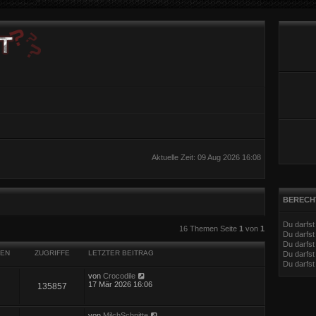
Aktuelle Zeit: 09 Aug 2026 16:08
BERECH
Du darfs
eiterte Suche
16 Themen Seite
1
von
1
Du darfs
Du darfst
EN
ZUGRIFFE
LETZTER BEITRAG
Du darfst
Du darfs
von
Crocodile
17 Mär 2026 16:06
135857
von
MilchSchnitte