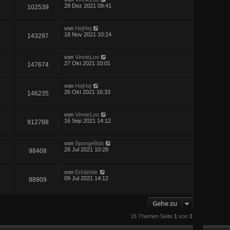
29 Dez 2021 09:41
102539
von
HejHej
18 Nov 2021 10:24
143297
von
VinnieLoo
27 Okt 2021 10:01
147674
von
HejHej
26 Okt 2021 16:33
146235
von
VinnieLoo
16 Sep 2021 14:12
912788
von
SpongeBob
28 Jul 2021 10:28
98408
von
Erklärbär
09 Jul 2021 14:12
88909
Gehe zu
16 Themen Seite
1
von
1