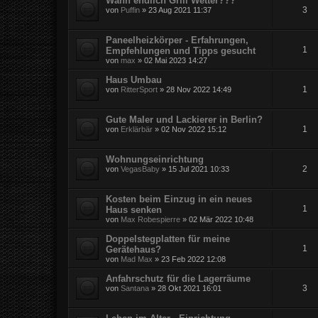
Wann endlich Grill Wetter???
3
von
Puffin
» 23 Aug 2021 11:37
Paneelheizkörper - Erfahrungen,
1
Empfehlungen und Tipps gesucht
von
max
» 02 Mai 2023 14:27
Haus Umbau
1
von
RitterSport
» 28 Nov 2022 14:49
Gute Maler und Lackierer in Berlin?
1
von
Erklärbär
» 02 Nov 2022 15:12
Wohnungseinrichtung
2
von
VegasBaby
» 15 Jul 2021 10:33
Kosten beim Einzug in ein neues
1
Haus senken
von
Max Robespierre
» 02 Mär 2022 10:48
Doppelstegplatten für meine
1
Gerätehaus?
von
Mad Max
» 23 Feb 2022 12:08
Anfahrschutz für die Lagerräume
3
von
Santana
» 28 Okt 2021 16:01