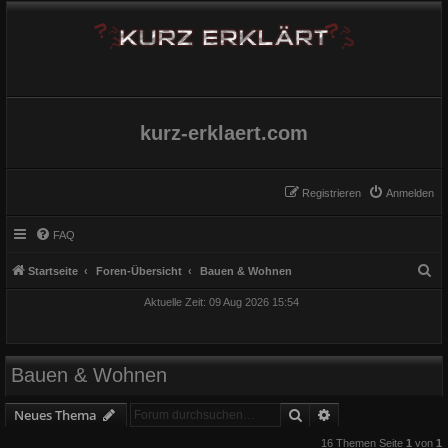
kurz-erklaert.com
Registrieren
Anmelden
FAQ
S
Startseite
Foren-Übersicht
Bauen & Wohnen
u
Aktuelle Zeit: 09 Aug 2026 15:54
c
h
e
Bauen & Wohnen
Suche
Erweiterte Suche
Neues Thema
16 Themen Seite
1
von
1