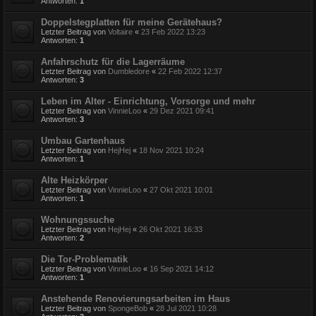
Antworten:
1
Doppelstegplatten für meine Gerätehaus?
Letzter Beitrag von
Voltaire
«
23 Feb 2022 13:23
Antworten:
1
Anfahrschutz für die Lagerräume
Letzter Beitrag von
Dumbledore
«
22 Feb 2022 12:37
Antworten:
3
Leben im Alter - Einrichtung, Vorsorge und mehr
Letzter Beitrag von
VinnieLoo
«
29 Dez 2021 09:41
Antworten:
3
Umbau Gartenhaus
Letzter Beitrag von
HejHej
«
18 Nov 2021 10:24
Antworten:
1
Alte Heizkörper
Letzter Beitrag von
VinnieLoo
«
27 Okt 2021 10:01
Antworten:
1
Wohnungssuche
Letzter Beitrag von
HejHej
«
26 Okt 2021 16:33
Antworten:
2
Die Tor-Problematik
Letzter Beitrag von
VinnieLoo
«
16 Sep 2021 14:12
Antworten:
1
Anstehende Renovierungsarbeiten im Haus
Letzter Beitrag von
SpongeBob
«
28 Jul 2021 10:28