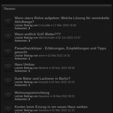
Themen
Wenn starre Rohre aufgeben: Welche Lösung für verwinkelte
Abluftwege?
Letzter Beitrag von
Crocodile
«
17 Mär 2026 16:06
Antworten:
3
Wann endlich Grill Wetter???
Letzter Beitrag von
MilchSchnitte
«
02 Jun 2023 13:57
Antworten:
3
Paneelheizkörper - Erfahrungen, Empfehlungen und Tipps
gesucht
Letzter Beitrag von
anne
«
02 Mai 2023 14:32
Antworten:
1
Haus Umbau
Letzter Beitrag von
Medock
«
30 Nov 2022 09:58
Antworten:
1
Gute Maler und Lackierer in Berlin?
Letzter Beitrag von
Amorph
«
02 Nov 2022 15:23
Antworten:
1
Wohnungseinrichtung
Letzter Beitrag von
Aquarius
«
18 Mai 2022 09:51
Antworten:
2
Kosten beim Einzug in ein neues Haus senken
Letzter Beitrag von
Santana
«
02 Mär 2022 11:15