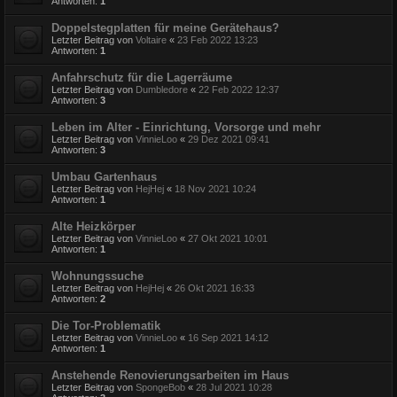
Antworten:
1
Doppelstegplatten für meine Gerätehaus?
Letzter Beitrag von
Voltaire
«
23 Feb 2022 13:23
Antworten:
1
Anfahrschutz für die Lagerräume
Letzter Beitrag von
Dumbledore
«
22 Feb 2022 12:37
Antworten:
3
Leben im Alter - Einrichtung, Vorsorge und mehr
Letzter Beitrag von
VinnieLoo
«
29 Dez 2021 09:41
Antworten:
3
Umbau Gartenhaus
Letzter Beitrag von
HejHej
«
18 Nov 2021 10:24
Antworten:
1
Alte Heizkörper
Letzter Beitrag von
VinnieLoo
«
27 Okt 2021 10:01
Antworten:
1
Wohnungssuche
Letzter Beitrag von
HejHej
«
26 Okt 2021 16:33
Antworten:
2
Die Tor-Problematik
Letzter Beitrag von
VinnieLoo
«
16 Sep 2021 14:12
Antworten:
1
Anstehende Renovierungsarbeiten im Haus
Letzter Beitrag von
SpongeBob
«
28 Jul 2021 10:28