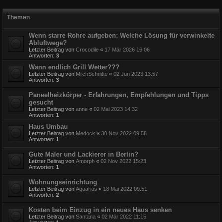
Themen
Wenn starre Rohre aufgeben: Welche Lösung für verwinkelte
Abluftwege?
Letzter Beitrag von
Crocodile
«
17 Mär 2026 16:06
Antworten:
3
Wann endlich Grill Wetter???
Letzter Beitrag von
MilchSchnitte
«
02 Jun 2023 13:57
Antworten:
3
Paneelheizkörper - Erfahrungen, Empfehlungen und Tipps
gesucht
Letzter Beitrag von
anne
«
02 Mai 2023 14:32
Antworten:
1
Haus Umbau
Letzter Beitrag von
Medock
«
30 Nov 2022 09:58
Antworten:
1
Gute Maler und Lackierer in Berlin?
Letzter Beitrag von
Amorph
«
02 Nov 2022 15:23
Antworten:
1
Wohnungseinrichtung
Letzter Beitrag von
Aquarius
«
18 Mai 2022 09:51
Antworten:
2
Kosten beim Einzug in ein neues Haus senken
Letzter Beitrag von
Santana
«
02 Mär 2022 11:15