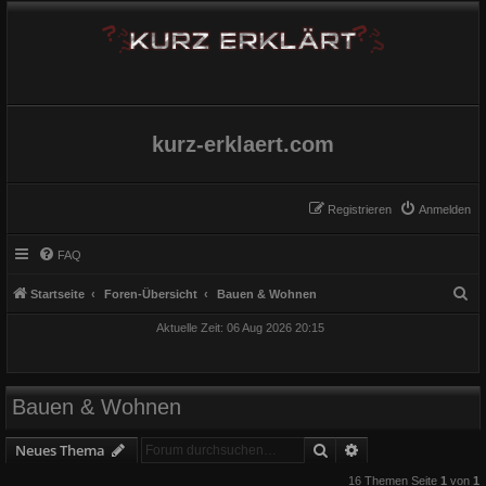
kurz-erklaert.com
Registrieren
Anmelden
FAQ
S
Startseite
Foren-Übersicht
Bauen & Wohnen
u
Aktuelle Zeit: 06 Aug 2026 20:15
c
h
e
Bauen & Wohnen
Suche
Erweiterte Suche
Neues Thema
16 Themen Seite
1
von
1