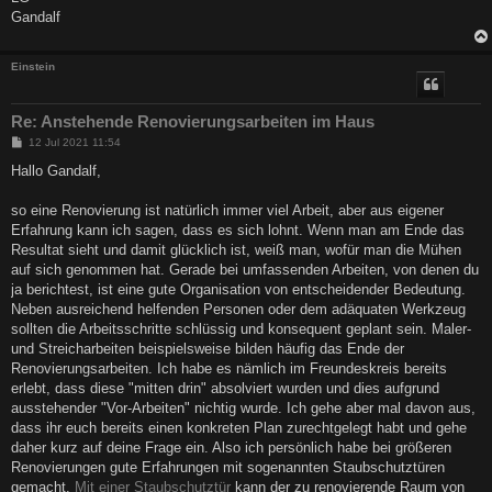
Gandalf
Einstein
Re: Anstehende Renovierungsarbeiten im Haus
B
12 Jul 2021 11:54
e
i
Hallo Gandalf,
t
r
a
so eine Renovierung ist natürlich immer viel Arbeit, aber aus eigener
g
Erfahrung kann ich sagen, dass es sich lohnt. Wenn man am Ende das
Resultat sieht und damit glücklich ist, weiß man, wofür man die Mühen
auf sich genommen hat. Gerade bei umfassenden Arbeiten, von denen du
ja berichtest, ist eine gute Organisation von entscheidender Bedeutung.
Neben ausreichend helfenden Personen oder dem adäquaten Werkzeug
sollten die Arbeitsschritte schlüssig und konsequent geplant sein. Maler-
und Streicharbeiten beispielsweise bilden häufig das Ende der
Renovierungsarbeiten. Ich habe es nämlich im Freundeskreis bereits
erlebt, dass diese "mitten drin" absolviert wurden und dies aufgrund
ausstehender "Vor-Arbeiten" nichtig wurde. Ich gehe aber mal davon aus,
dass ihr euch bereits einen konkreten Plan zurechtgelegt habt und gehe
daher kurz auf deine Frage ein. Also ich persönlich habe bei größeren
Renovierungen gute Erfahrungen mit sogenannten Staubschutztüren
gemacht.
Mit einer Staubschutztür
kann der zu renovierende Raum von