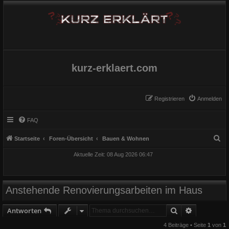
kurz-erklaert.com
Registrieren
Anmelden
FAQ
S
Startseite
Foren-Übersicht
Bauen & Wohnen
u
Aktuelle Zeit: 08 Aug 2026 06:47
c
h
e
Anstehende Renovierungsarbeiten im Haus
Suche
Erweiterte
Antworten
4 Beiträge • Seite
1
von
1