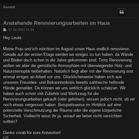
Gandalf
Anstehende Renovierungsarbeiten im Haus
B
12 Jul 2021 11:24
e
i
Hey Leute.
t
r
a
Meine Frau und ich möchten im August unser Haus endlich renovieren.
g
Gerade auf der ersten Etage werden wir einiges zu tun haben, da Wände
und Böden doch schon in die Jahre gekommen sind. Trotz Renovierung
wollen wir aber die gemütliche Atmosphäre mit überwiegender Holz- und
Natursteinoptik beibehalten. Natürlich liegt aber mit der Renovierung erst
einmal einiges an Arbeit vor uns. Glücklicherweise haben sich aus
unserem Freundes- und Bekanntenkreis bereits zahlreiche helfende
Hände gemeldet. Da können wir uns wirklich glücklich schätzen. Wir
haben auch schon viel Zubehör und Werkzeug für die
Renovierungsarbeiten gekauft (oder geliehen), wissen jedoch nicht, ob wir
noch etwas vergessen haben. Beispielsweise im Hinblick auf eine
potenzielle Verschmutzung der Räume oder die eigene körperliche
Sicherheit. Vielleicht wisst ihr ja, worauf wir lieber nicht verzichten
sollten?
Danke vorab für eure Antworten!
LG