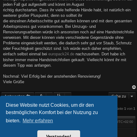
jeden Fall gut aufgestellt und könnt im August
richtig durchstarten. Dass ihr viele helfende Hände habt, ist natürlich ein
weiterer großer Pluspunkt, denn so solltet ihr
die einzelnen Arbeitsschritte gut aufteilen können und mit dem gesamten
Arbeitsprozess gut vorankommen. Bei Umzugs- und
Renovierungsarbeiten würde ich ansonsten noch auf eine Handstretchfolie
verweisen. Mit dieser können viele verschiedene Gegenstände ohne
Probleme eingewickelt werden, die dadurch sehr gut vor Staub, Schmutz
oder Feuchtigkeit geschützt sind. Ich würde euch daher empfehlen,
einfach selbst einmal bei
europack24.de
nachzusehen. Dort habe ich
bisher immer meine Handstretchfolien gekauft. Vielleicht könnt ihr mit
diesem Tipp was anfangen.
Nochmal: Viel Erfolg bei der anstehenden Renovierung!
Viele Grüße
Antworten
Gehe zu
Diese Website nutzt Cookies, um dir den
4 Beiträge • Seite
1
von
1
bestmöglichen Komfort bei der Nutzung zu
bieten.
Mehr erfahren
Foren-Übersicht
Alle Zeiten sind
UTC+02:00
Startseite
Alle Cookies löschen
Powered by
phpBB
® Forum Software © phpBB Limited
BlackBoard style phpBB® by
FanFanlaTuFlippe
Verstanden!