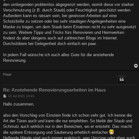
den umliegenden problemlos abgegrenzt werden, womit diese vor starker
Verschmutzung (z.B. durch Staub) oder Feuchtigkeit geschützt werden.
Außerdem kann es ratsam sein, bei gewissen Arbeiten auf eine
Schutzbrille zu setzen oder bei sehr staubigen Angelegenheiten eine
Maske zu tragen, um dem Staub beim Einatmen nicht zu sehr ausgesetzt
zu sein. Weitere Tipps und Tricks fürs Renovieren und Heimwerken
findest du aber übrigens auch auf zahlreichen Blogs im Internet.
Durchstöbere bei Gelegenheit doch einfach ein paar.
In jedem Fall wünsche ich euch alles Gute für die anstehende
Renovierung.
Flippi
Re: Anstehende Renovierungsarbeiten im Haus
B
12 Jul 2021 13:41
e
i
Hallo zusammen,
t
r
a
also den Vorschlag von Einstein finde ich schon sehr gut. Ich kenne die
g
Art der Türen auch und kann die nur empfehlen. So bleibt der Staub und
Schmutz auch wirklich nur in den Bereichen, wo er entsteht. Das macht
die spätere Entsorgung und Säuberung erheblich einfacher
Helfende Hände sind auch immer praktisch, was Umzüge oder eben auch