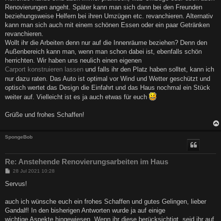
Renovierungen angeht. Später kann man sich dann bei den Freunden
beziehungsweise Helfern bei ihren Umzügen etc. revanchieren. Alternativ
kann man sich auch mit einem schönen Essen oder ein paar Getränken
revanchieren.
Wollt ihr die Arbeiten denn nur auf die Innenräume beziehen? Denn den
Außenbereich kann man, wenn man schon dabei ist, ebenfalls schön
herrichten. Wir haben uns neulich einen eigenen
Carport konstruieren lassen
und falls ihr den Platz haben solltet, kann ich
nur dazu raten. Das Auto ist optimal vor Wind und Wetter geschützt und
optisch wertet das Design die Einfahrt und das Haus nochmal ein Stück
weiter auf. Vielleicht ist es ja auch etwas für euch
Grüße und frohes Schaffen!
SpongeBob
Re: Anstehende Renovierungsarbeiten im Haus
B
28 Jul 2021 10:28
e
i
Servus!
t
r
a
auch ich wünsche euch ein frohes Schaffen und gutes Gelingen, lieber
g
Gandalf! In den bisherigen Antworten wurde ja auf einige
wichtige Aspekte hingewiesen. Wenn ihr diese berücksichtigt, seid ihr auf