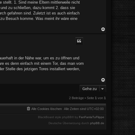
tellt. 1. Sind meine Eltern mittlerweile nicht
n und zu schließen, dazu kommt 2. dass sie
ch gefahren sind. Zuletzt ist es auch einfach
 zu Besuch komme. Was meint ihr wäre eine
N
a
c
h
o
b
e
dauerhaft in der Nähe war, um es zu öffnen und
n
wäre es denn einfach mit einem Tor, das man vom
er Stelle des jetzigen Tores installiert werden,
N
a
Gehe zu
c
h
o
2 Beiträge • Seite
1
von
1
b
e
Alle Cookies löschen
Alle Zeiten sind
UTC+02:00
n
BlackBoard style phpBB® by
FanFanlaTuFlippe
Deutsche Übersetzung durch
phpBB.de