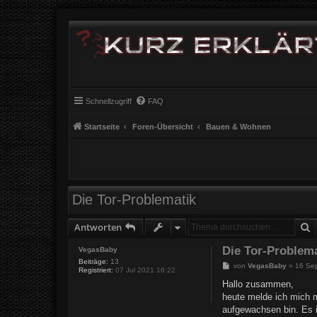
Schnellzugriff
FAQ
Startseite
Foren-Übersicht
Bauen & Wohnen
Die Tor-Problematik
S
Antworten
Die Tor-Problem
VegasBaby
Beiträge:
13
B
von
VegasBaby
»
16 Se
Registriert:
07 Jul 2021 16:22
e
i
Hallo zusammen,
t
heute melde ich mich 
r
a
aufgewachsen bin. Es 
g