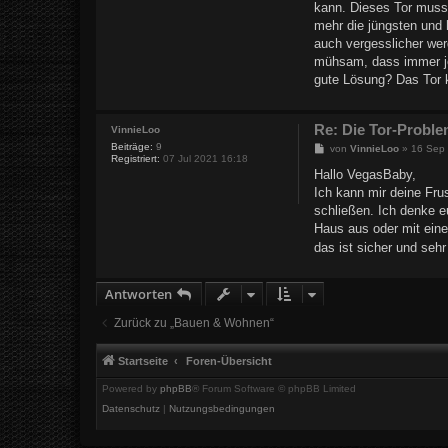
kann. Dieses Tor muss 
mehr die jüngsten und 
auch vergesslicher wer
mühsam, dass immer j
gute Lösung? Das Tor 
Re: Die Tor-Proble
VinnieLoo
Beiträge:
9
B
von
VinnieLoo
»
16 Sep
Registriert:
07 Jul 2021 16:18
e
i
Hallo VegasBaby,
t
Ich kann mir deine Fru
r
a
schließen. Ich denke e
g
Haus aus oder mit ein
das ist sicher und sehr
Antworten
Zurück zu „Bauen & Wohnen“
Startseite
Foren-Übersicht
Powered by
phpBB
® Forum Software © phpBB Limited
Datenschutz
|
Nutzungsbedingungen