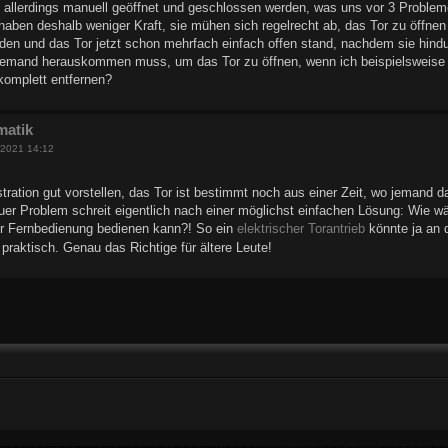
allerdings manuell geöffnet und geschlossen werden, was uns vor 3 Probleme s
haben deshalb weniger Kraft, sie mühen sich regelrecht ab, das Tor zu öffne
den und das Tor jetzt schon mehrfach einfach offen stand, nachdem sie hindur
emand herauskommen muss, um das Tor zu öffnen, wenn ich beispielsweise
komplett entfernen?
matik
 2021 14:12
stration gut vorstellen, das Tor ist bestimmt noch aus einer Zeit, wo jemand 
uer Problem schreit eigentlich nach einer möglichst einfachen Lösung: Wie 
er Fernbedienung bedienen kann?! So ein
elektrischer Torantrieb
könnte ja an d
 praktisch. Genau das Richtige für ältere Leute!