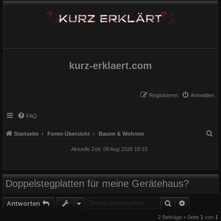
kurz-erklaert.com
Registrieren
Anmelden
FAQ
S
Startseite
Foren-Übersicht
Bauen & Wohnen
u
Aktuelle Zeit: 09 Aug 2026 18:15
c
h
e
Doppelstegplatten für meine Gerätehaus?
Suche
Erweiterte
Antworten
2 Beiträge • Seite
1
von
1