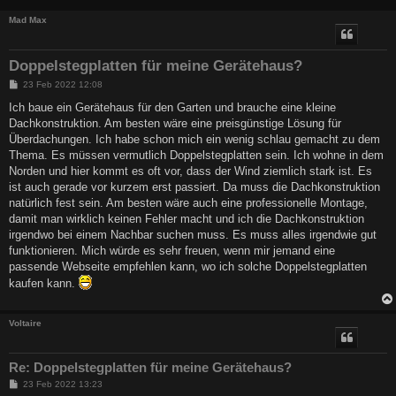
Mad Max
Doppelstegplatten für meine Gerätehaus?
B
23 Feb 2022 12:08
e
i
Ich baue ein Gerätehaus für den Garten und brauche eine kleine
t
Dachkonstruktion. Am besten wäre eine preisgünstige Lösung für
r
a
Überdachungen. Ich habe schon mich ein wenig schlau gemacht zu dem
g
Thema. Es müssen vermutlich Doppelstegplatten sein. Ich wohne in dem
Norden und hier kommt es oft vor, dass der Wind ziemlich stark ist. Es
ist auch gerade vor kurzem erst passiert. Da muss die Dachkonstruktion
natürlich fest sein. Am besten wäre auch eine professionelle Montage,
damit man wirklich keinen Fehler macht und ich die Dachkonstruktion
irgendwo bei einem Nachbar suchen muss. Es muss alles irgendwie gut
funktionieren. Mich würde es sehr freuen, wenn mir jemand eine
passende Webseite empfehlen kann, wo ich solche Doppelstegplatten
kaufen kann.
Voltaire
Re: Doppelstegplatten für meine Gerätehaus?
B
23 Feb 2022 13:23
e