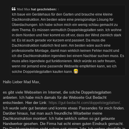
i
t
Mad Max
hat geschrieben:
↑
r
a
Ich baue ein Gerätehaus für den Garten und brauche eine kleine
g
Dachkonstruktion. Am besten wäre eine preisgünstige Lösung für
Überdachungen. Ich habe schon mich ein wenig schlau gemacht zu
dem Thema. Es müssen vermutlich Doppelstegplatten sein. Ich wohne
in dem Norden und hier kommt es oft vor, dass der Wind ziemlich stark
ist. Es ist auch gerade vor kurzem erst passiert. Da muss die
Dachkonstruktion natürlich fest sein. Am besten wäre auch eine
professionelle Montage, damit man wirklich keinen Fehler macht und
ich die Dachkonstruktion irgendwo bei einem Nachbar suchen muss. Es
muss alles irgendwie gut funktionieren. Mich würde es sehr freuen,
wenn mir jemand eine passende Webseite empfehlen kann, wo ich
solche Doppelstegplatten kaufen kann.
Hallo Lieber Mad Max,
es gibt viele Webseiten im Internet, die solche Doppelstegplatten
anbieten. Ich habe mich damals für die Webseite Gut Bedacht
entschieden. Hier der Link:
https://gut-bedacht.com/doppelstegplatten/
.
Ich wurde sehr gut beraten und konnte etwas Passendes für mich finden.
Darüber hinaus, hat man auch freundliche Mitarbeiter meine
Dachkonstruktion montiert. Ich habe wirklich selten so gut gelaunte
Handwerker gesehen. Die Firma hat echt einen guten Eindruck gemacht.
Die Dachkonstruktion steht schon seit einem Jahr. Ich wohne ebenfalls in