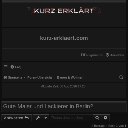
kurz-erklaert.com
Registrieren
Anmelden
FAQ
S
Startseite
Foren-Übersicht
Bauen & Wohnen
u
Aktuelle Zeit: 08 Aug 2026 17:25
c
h
e
Gute Maler und Lackierer in Berlin?
Suche
Erweiterte
Antworten
2 Beiträge • Seite
1
von
1