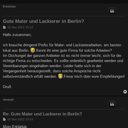
Erklärbär
Gute Maler und Lackierer in Berlin?
B
02 Nov 2022 15:12
e
i
Hallo zusammen,
t
r
a
ich brauche dringend Profis für Maler- und Lackiererarbeiten, am besten
g
lokal aus Berlin.
Kennt ihr eine gute Firma für solche Arbeiten?
Im Dschungel der ganzen Anbieter ist es nicht immer leicht, sich für die
richtige Firma zu entscheiden. Es sollte ordentlich gearbeitet werden und
Vereinbarungen eingehalten werden. Leider hatte sich in der
Vergangenheit herausgestellt, dass solche Ansprüche nicht
selbstverständlich erfüllt werden.
Freue mich über eure Empfehlungen!
Gruß
Amorph
Re: Gute Maler und Lackierer in Berlin?
B
02 Nov 2022 15:23
e
i
Moin Erklärbär,