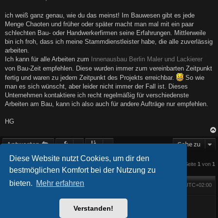
t
r
a
ich weiß ganz genau, wie du das meinst! Im Bauwesen gibt es jede
g
Menge Chaoten und früher oder später macht man mal mit ein paar
schlechten Bau- oder Handwerkerfirmen seine Erfahrungen. Mittlerweile
bin ich froh, dass ich meine Stammdienstleister habe, die alle zuverlässig
arbeiten.
Ich kann für alle Arbeiten zum
Innenausbau Berlin Maler und Lackierer
von Bau-Zeit empfehlen. Diese wurden immer zum vereinbarten Zeitpunkt
fertig und waren zu jedem Zeitpunkt des Projekts erreichbar.
So wie
man es sich wünscht, aber leider nicht immer der Fall ist. Dieses
Unternehmen kontaktiere ich recht regelmäßig für verschiedenste
Arbeiten am Bau, kann ich also auch für andere Aufträge nur empfehlen.
HG
Antworten
Gehe zu
Diese Website nutzt Cookies, um dir den
2 Beiträge • Seite
1
von
1
bestmöglichen Komfort bei der Nutzung zu
bieten.
Mehr erfahren
Foren-Übersicht
Alle Zeiten sind
UTC+02:00
Startseite
Alle Cookies löschen
Powered by
phpBB
® Forum Software © phpBB Limited
BlackBoard style phpBB® by
FanFanlaTuFlippe
Verstanden!
Deutsche Übersetzung durch
phpBB.de