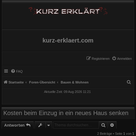
kurz-erklaert.com
Registrieren
Anmelden
FAQ
S
Startseite
Foren-Übersicht
Bauen & Wohnen
u
Aktuelle Zeit: 09 Aug 2026 11:21
c
h
e
Kosten beim Einzug in ein neues Haus senken
Suche
Erweiterte
Antworten
2 Beiträge • Seite
1
von
1