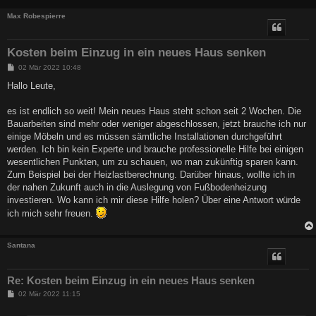
Max Robespierre
Kosten beim Einzug in ein neues Haus senken
B
02 Mär 2022 10:48
e
i
Hallo Leute,
t
r
a
es ist endlich so weit! Mein neues Haus steht schon seit 2 Wochen. Die
g
Bauarbeiten sind mehr oder weniger abgeschlossen, jetzt brauche ich nur
einige Möbeln und es müssen sämtliche Installationen durchgeführt
werden. Ich bin kein Experte und brauche professionelle Hilfe bei einigen
wesentlichen Punkten, um zu schauen, wo man zukünftig sparen kann.
Zum Beispiel bei der Heizlastberechnung. Darüber hinaus, wollte ich in
der nahen Zukunft auch in die Auslegung von Fußbodenheizung
investieren. Wo kann ich mir diese Hilfe holen? Über eine Antwort würde
ich mich sehr freuen.
Santana
Re: Kosten beim Einzug in ein neues Haus senken
B
02 Mär 2022 11:15
e
i