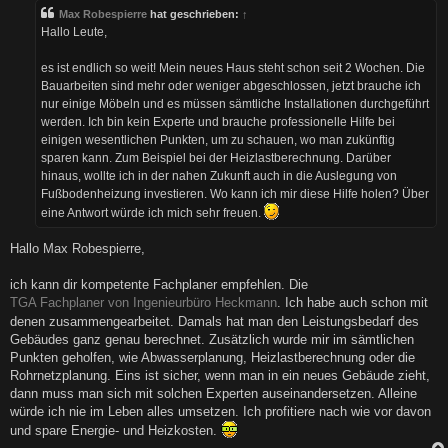
t
Max Robespierre
hat geschrieben:
↑
r
a
Hallo Leute,
g
es ist endlich so weit! Mein neues Haus steht schon seit 2 Wochen. Die
Bauarbeiten sind mehr oder weniger abgeschlossen, jetzt brauche ich
nur einige Möbeln und es müssen sämtliche Installationen durchgeführt
werden. Ich bin kein Experte und brauche professionelle Hilfe bei
einigen wesentlichen Punkten, um zu schauen, wo man zukünftig
sparen kann. Zum Beispiel bei der Heizlastberechnung. Darüber
hinaus, wollte ich in der nahen Zukunft auch in die Auslegung von
Fußbodenheizung investieren. Wo kann ich mir diese Hilfe holen? Über
eine Antwort würde ich mich sehr freuen.
Hallo Max Robespierre,
ich kann dir kompetente Fachplaner empfehlen. Die
TGA Fachplaner von Ingenieurbüro Heckmann
. Ich habe auch schon mit
denen zusammengearbeitet. Damals hat man den Leistungsbedarf des
Gebäudes ganz genau berechnet. Zusätzlich wurde mir im sämtlichen
Punkten geholfen, wie Abwasserplanung, Heizlastberechnung oder die
Rohrnetzplanung. Eins ist sicher, wenn man in ein neues Gebäude zieht,
dann muss man sich mit solchen Experten auseinandersetzen. Alleine
würde ich nie im Leben alles umsetzen. Ich profitiere nach wie vor davon
und spare Energie- und Heizkosten.