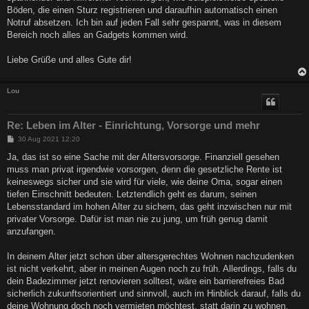
Böden, die einen Sturz registrieren und daraufhin automatisch einen
Notruf absetzen. Ich bin auf jeden Fall sehr gespannt, was in diesem
Bereich noch alles an Gadgets kommen wird.
Liebe Grüße und alles Gute dir!
Lou
Re: Leben im Alter - Einrichtung, Vorsorge und mehr
B
30 Aug 2021 12:20
e
i
Ja, das ist so eine Sache mit der Altersvorsorge. Finanziell gesehen
t
muss man privat irgendwie vorsorgen, denn die gesetzliche Rente ist
r
a
keineswegs sicher und sie wird für viele, wie deine Oma, sogar einen
g
tiefen Einschnitt bedeuten. Letztendlich geht es darum, seinen
Lebensstandard im hohen Alter zu sichern, das geht inzwischen nur mit
privater Vorsorge. Dafür ist man nie zu jung, um früh genug damit
anzufangen.
In deinem Alter jetzt schon über altersgerechtes Wohnen nachzudenken
ist nicht verkehrt, aber in meinen Augen noch zu früh. Allerdings, falls du
dein Badezimmer jetzt renovieren solltest, wäre ein barrierefreies Bad
sicherlich zukunftsorientiert und sinnvoll, auch im Hinblick darauf, falls du
deine Wohnung doch noch vermieten möchtest, statt darin zu wohnen.