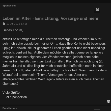
SpongeBob
Leben im Alter - Einrichtung, Vorsorge und mehr
B
12 Jul 2021 13:15
e
i
Liebes Forum,
t
r
a
aktuell beschäftigen mich die Themen Vorsorge und Wohnen im Alter
g
sehr. Ich sehe gerade bei meiner Oma, dass Ihre Rente nicht besonders
üppig ist, obwohl sie ihr gesamtes Leben gearbeitet und nicht unbedingt
schlecht verdient hat. Außerdem möchte ich selbst gerne so lange wie
möglich in meinen eigenen vier Wänden wohnen, jedoch ohne dabei
meiner Familie allzu sehr zur Last zu fallen. Klar, ich bin noch jung (28
Jahre alt) und all dies liegt für mich persönlich hoffentlich noch in einer
fernen Zukunft, aber aktuell beschäftigt mich es halt. Was meint ihr denn.
Worauf sollte man beim Thema Vorsorgen für das Alter und
altersgerechtes Wohnen Wert legen? Interessieren euch diese Themen
überhaupt?
Viele Grüße
Euer SpongeBob
Dumbledore