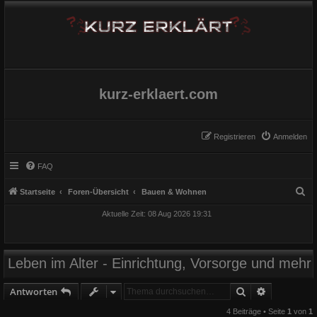
kurz-erklaert.com
Registrieren
Anmelden
FAQ
S
Startseite
Foren-Übersicht
Bauen & Wohnen
u
Aktuelle Zeit: 08 Aug 2026 19:31
c
h
e
Leben im Alter - Einrichtung, Vorsorge und mehr
Suche
Erweiterte
Antworten
4 Beiträge • Seite
1
von
1