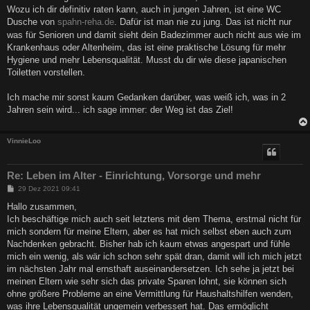
Wozu ich dir definitiv raten kann, auch in jungen Jahren, ist eine WC
Dusche von
spahn-reha.de
. Dafür ist man nie zu jung. Das ist nicht nur
was für Senioren und damit sieht dein Badezimmer auch nicht aus wie im
Krankenhaus oder Altenheim, das ist eine praktische Lösung für mehr
Hygiene und mehr Lebensqualität. Musst du dir wie diese japanischen
Toiletten vorstellen.
Ich mache mir sonst kaum Gedanken darüber, was weiß ich, was in 2
Jahren sein wird... ich sage immer: der Weg ist das Ziel!
VinnieLoo
Re: Leben im Alter - Einrichtung, Vorsorge und mehr
B
29 Dez 2021 09:41
e
i
Hallo zusammen,
t
Ich beschäftige mich auch seit letztens mit dem Thema, erstmal nicht für
r
a
mich sondern für meine Eltern, aber es hat mich selbst eben auch zum
g
Nachdenken gebracht. Bisher hab ich kaum etwas angespart und fühle
mich ein wenig, als wär ich schon sehr spät dran, damit will ich mich jetzt
im nächsten Jahr mal ernsthaft auseinandersetzen. Ich sehe ja jetzt bei
meinen Eltern wie sehr sich das private Sparen lohnt, sie können sich
ohne größere Probleme an eine Vermittlung für Haushaltshilfen wenden,
was ihre Lebensqualität ungemein verbessert hat. Das ermöglicht