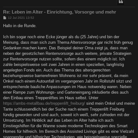
Re: Leben im Alter - Einrichtung, Vorsorge und mehr
B
12 Jul 2021 13:52
e
i
Hallo in die Runde.
t
r
a
Ich bin sogar noch eine Ecke jünger als du (25 Jahre) und bin der
g
Meinung, dass man sich zum Thema Altersvorsorge gar nicht früh genug
Gedanken machen kann. Das Beispiel deiner Oma zeigt ja, dass man
neben der gesetzlichen Rentenvorsorge auch weitere, private Strategien
zur Rentenvorsorge nutzen sollte, sofern dies einem möglich ist. Ich
zahle beispielsweise seit zwei Jahren in einen speziellen, langfristig
angelegten Fonds ein. Auch das Thema des altersgerechten
beziehungsweise barrierefreien Wohnens ist mir sehr präsent, da mein
Onkel nach einem Autounfall im vergangenen Jahr im Rollstuhl sitzt und
entsprechende bauliche Anpassungen im Haus notwendig waren. Neben
einer Rampe zum Wohnungs- und Garteneingang inkludierte dies auch
den Einbau eines Treppenliftes im Haus selbst. Unter
https://ambs-metallbau.de/treppenlift_freiburg/
sind mein Onkel und meine
Tante schlussendlich bei der Suche nach einem Treppenlift Freiburg
fündig geworden und sind auch, soweit ich weiß, sehr zufrieden mit der
Umsetzung. Im Hinblick auf das Leben im Alter halte ich auch
Einstiegshilfen für die Wanne sowie moderne Technologien des Smart
Homes für hilfreich. Im Bereich des Assisted Livings gibt es eine Vielzahl
spannender und hilfreicher Technologien, wie beispielsweise spezielle