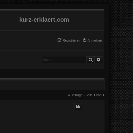
kurz-erklaert.com
Registrieren
Anmelden
Suche
Erweiterte Suche
4 Beiträge • Seite
1
von
1