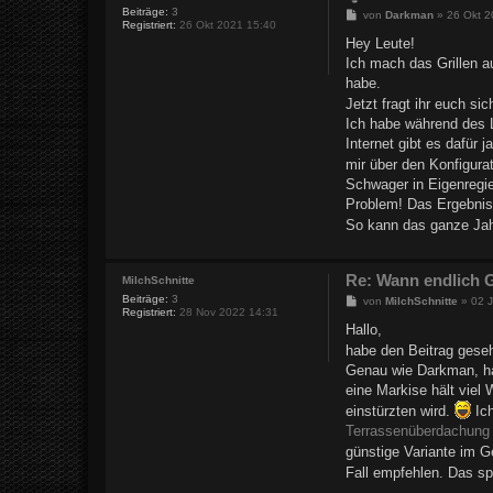
Beiträge:
3
B
von
Darkman
»
26 Okt 2
Registriert:
26 Okt 2021 15:40
e
i
Hey Leute!
t
Ich mach das Grillen a
r
a
habe.
g
Jetzt fragt ihr euch si
Ich habe während des L
Internet gibt es dafür j
mir über den Konfigura
Schwager in Eigenregie
Problem! Das Ergebnis 
So kann das ganze Jahr
Re: Wann endlich G
MilchSchnitte
Beiträge:
3
B
von
MilchSchnitte
»
02 
Registriert:
28 Nov 2022 14:31
e
i
Hallo,
t
habe den Beitrag gese
r
a
Genau wie Darkman, ha
g
eine Markise hält viel
einstürzten wird.
Ich
Terrassenüberdachung 
günstige Variante im G
Fall empfehlen. Das sp