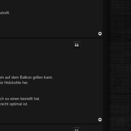
utzelt.
N
a
c
h
o
b
e
n
n auf dem Balkon grillen kann.
ür Holzkohle her.
h so einen bestellt hat.
icht optimal ist.
N
a
c