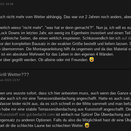
021 16:48
uch nicht mehr vom Wetter abhängig. Das war vor 2 Jahren noch anders, aber m
cherlich wieso "nicht mehr", "was hat er denn gemacht?!". Nun ja, ich will es e
ock Downs im letzten Jahr, ein wenig ins Eigenheim investiert und einen Teil
a zahlreiche Seiten, die einen wirklich inspirieren. Schlussendlich bin ich
auf d
tor den kompletten Bausatz in der exakten Größe bestellt und liefern lassen
 übernommen. Die Montageanleitung hilft da ungemein und da das Material seh
ist ein absoluter Mehrwert für das Leben in den eigenen 4 Wänden.
 über gegrillt werden. Ob alleine oder mit Freunden.
rill Wetter???
Jun 2023 13:57
hen uns wusste sofort, dass ich hier antworten muss, auch wenn das Ganze e
be auch ich mir eine Terrassenüberdachung angeschafft. Hatte es auch satt
 Wasser leider nicht aus, da es sich schnell in der Mitte sammelt und man b
 habe mir eine stabile Terrassenüberdachung aus Kunststoff angeschafft. Di
Kunststoff von gut-bedacht.com
ist einfach nur Spitze! Die Überdachung aus 
egensatz zu anderen Optionen. Falls du also die Möglichkeit hast dir eine Üb
art dir die schlechte Laune bei schlechten Wetter.