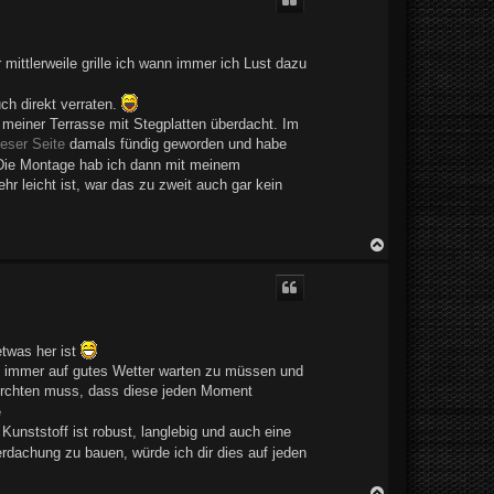
h
o
b
e
ittlerweile grille ich wann immer ich Lust dazu
n
uch direkt verraten.
 meiner Terrasse mit Stegplatten überdacht. Im
ieser Seite
damals fündig geworden und habe
. Die Montage hab ich dann mit meinem
r leicht ist, war das zu zweit auch gar kein
N
a
c
h
o
b
e
twas her ist
n
, immer auf gutes Wetter warten zu müssen und
efürchten muss, dass diese jeden Moment
e
Kunststoff ist robust, langlebig und auch eine
erdachung zu bauen, würde ich dir dies auf jeden
N