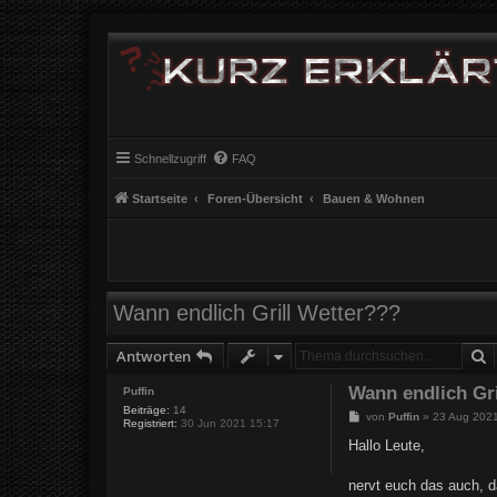
Schnellzugriff
FAQ
Startseite
Foren-Übersicht
Bauen & Wohnen
Wann endlich Grill Wetter???
S
Antworten
Wann endlich Gr
Puffin
Beiträge:
14
B
von
Puffin
»
23 Aug 2021
Registriert:
30 Jun 2021 15:17
e
i
Hallo Leute,
t
r
a
nervt euch das auch, d
g