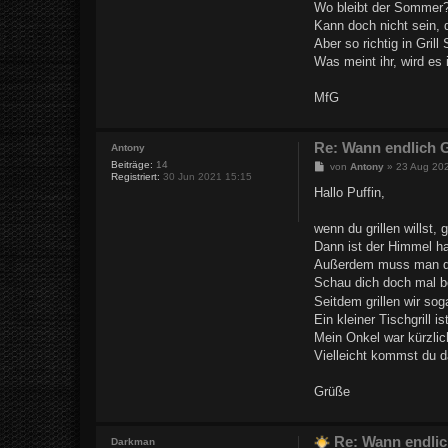
Wo bleibt der Sommer? W
Kann doch nicht sein, 
Aber so richtig in Gri
Was meint ihr, wird e
MfG
Re: Wann endlich G
Antony
Beiträge:
14
B
von
Antony
»
23 Aug 20
Registriert:
30 Jun 2021 15:15
e
i
Hallo Puffin,
t
r
a
wenn du grillen wills
g
Dann ist der Himmel ha
Außerdem muss man daf
Schau dich doch mal b
Seitdem grillen wir soga
Ein kleiner Tischgrill 
Mein Onkel war kürzlic
Vielleicht kommst du da
Grüße
Re: Wann endlic
Darkman