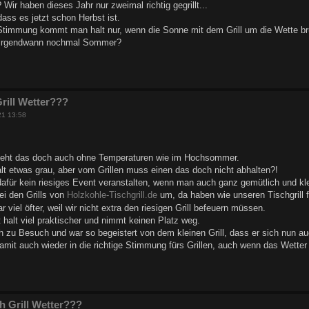
ir haben dieses Jahr nur zweimal richtig gegrillt...
dass es jetzt schon Herbst ist.
ll Stimmung kommt man halt nur, wenn die Sonne mit dem Grill um die Wette br
s irgendwann nochmal Sommer?
rill Wetter???
21 13:58
t, geht das doch auch ohne Temperaturen wie im Hochsommer.
lt etwas grau, aber vom Grillen muss einen das doch nicht abhalten?!
ür kein riesiges Event veranstalten, wenn man auch ganz gemütlich und klei
ei den Grills von
Holzkohle-Tischgrill.de
um, da haben wie unseren Tischgrill f
r viel öfter, weil wir nicht extra den riesigen Grill befeuern müssen.
ist halt viel praktischer und nimmt keinen Platz weg.
h zu Besuch und war so begeistert von dem kleinen Grill, dass er sich nun auc
mit auch wieder in die richtige Stimmung fürs Grillen, auch wenn das Wetter n
h Grill Wetter???