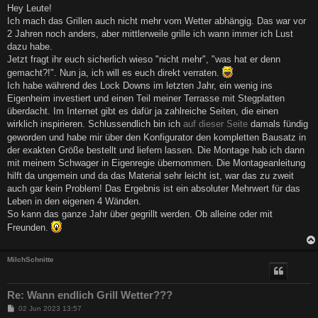
i
Hey Leute!
t
Ich mach das Grillen auch nicht mehr vom Wetter abhängig. Das war vor
r
a
2 Jahren noch anders, aber mittlerweile grille ich wann immer ich Lust
g
dazu habe.
Jetzt fragt ihr euch sicherlich wieso "nicht mehr", "was hat er denn
gemacht?!". Nun ja, ich will es euch direkt verraten.
Ich habe während des Lock Downs im letzten Jahr, ein wenig ins
Eigenheim investiert und einen Teil meiner Terrasse mit Stegplatten
überdacht. Im Internet gibt es dafür ja zahlreiche Seiten, die einen
wirklich inspirieren. Schlussendlich bin ich
auf dieser Seite
damals fündig
geworden und habe mir über den Konfigurator den kompletten Bausatz in
der exakten Größe bestellt und liefern lassen. Die Montage hab ich dann
mit meinem Schwager in Eigenregie übernommen. Die Montageanleitung
hilft da ungemein und da das Material sehr leicht ist, war das zu zweit
auch gar kein Problem! Das Ergebnis ist ein absoluter Mehrwert für das
Leben in den eigenen 4 Wänden.
So kann das ganze Jahr über gegrillt werden. Ob alleine oder mit
Freunden.
MilchSchnitte
Re: Wann endlich Grill Wetter???
B
02 Jun 2023 13:57
e