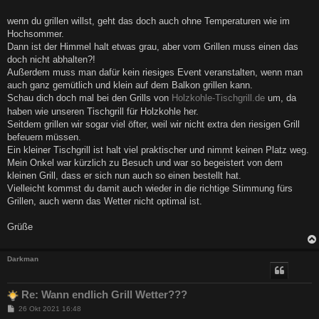
t
r
a
wenn du grillen willst, geht das doch auch ohne Temperaturen wie im
g
Hochsommer.
Dann ist der Himmel halt etwas grau, aber vom Grillen muss einen das
doch nicht abhalten?!
Außerdem muss man dafür kein riesiges Event veranstalten, wenn man
auch ganz gemütlich und klein auf dem Balkon grillen kann.
Schau dich doch mal bei den Grills von
Holzkohle-Tischgrill.de
um, da
haben wie unseren Tischgrill für Holzkohle her.
Seitdem grillen wir sogar viel öfter, weil wir nicht extra den riesigen Grill
befeuern müssen.
Ein kleiner Tischgrill ist halt viel praktischer und nimmt keinen Platz weg.
Mein Onkel war kürzlich zu Besuch und war so begeistert von dem
kleinen Grill, dass er sich nun auch so einen bestellt hat.
Vielleicht kommst du damit auch wieder in die richtige Stimmung fürs
Grillen, auch wenn das Wetter nicht optimal ist.
Grüße
Darkman
Re: Wann endlich Grill Wetter???
B
26 Okt 2021 16:48
e