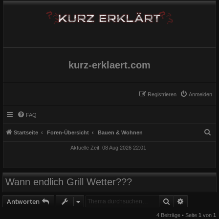
kurz-erklaert.com
Registrieren
Anmelden
FAQ
S
Startseite
Foren-Übersicht
Bauen & Wohnen
u
Aktuelle Zeit: 08 Aug 2026 22:01
c
h
e
Wann endlich Grill Wetter???
Suche
Erweiterte
Antworten
4 Beiträge • Seite
1
von
1