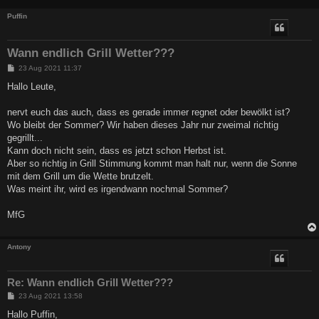
Puffin
Wann endlich Grill Wetter???
B
23 Aug 2021 11:37
e
i
Hallo Leute,
t
r
a
nervt euch das auch, dass es gerade immer regnet oder bewölkt ist?
g
Wo bleibt der Sommer? Wir haben dieses Jahr nur zweimal richtig
gegrillt...
Kann doch nicht sein, dass es jetzt schon Herbst ist.
Aber so richtig in Grill Stimmung kommt man halt nur, wenn die Sonne
mit dem Grill um die Wette brutzelt.
Was meint ihr, wird es irgendwann nochmal Sommer?
MfG
Antony
Re: Wann endlich Grill Wetter???
B
23 Aug 2021 13:58
e
i
Hallo Puffin,