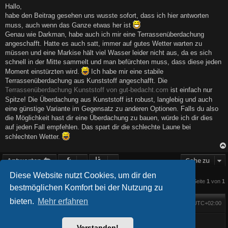
i
Hallo,
t
habe den Beitrag gesehen uns wusste sofort, dass ich hier antworten
r
a
muss, auch wenn das Ganze etwas her ist
g
Genau wie Darkman, habe auch ich mir eine Terrassenüberdachung
angeschafft. Hatte es auch satt, immer auf gutes Wetter warten zu
müssen und eine Markise hält viel Wasser leider nicht aus, da es sich
schnell in der Mitte sammelt und man befürchten muss, dass diese jeden
Moment einstürzten wird.
Ich habe mir eine stabile
Terrassenüberdachung aus Kunststoff angeschafft. Die
Terrassenüberdachung Kunststoff von gut-bedacht.com
ist einfach nur
Spitze! Die Überdachung aus Kunststoff ist robust, langlebig und auch
eine günstige Variante im Gegensatz zu anderen Optionen. Falls du also
die Möglichkeit hast dir eine Überdachung zu bauen, würde ich dir dies
auf jeden Fall empfehlen. Das spart dir die schlechte Laune bei
schlechten Wetter.
Antworten
Gehe zu
Diese Website nutzt Cookies, um dir den
4 Beiträge • Seite
1
von
1
bestmöglichen Komfort bei der Nutzung zu
bieten.
Mehr erfahren
Foren-Übersicht
Alle Zeiten sind
UTC+02:00
Startseite
Alle Cookies löschen
Powered by
phpBB
® Forum Software © phpBB Limited
BlackBoard style phpBB® by
FanFanlaTuFlippe
Verstanden!