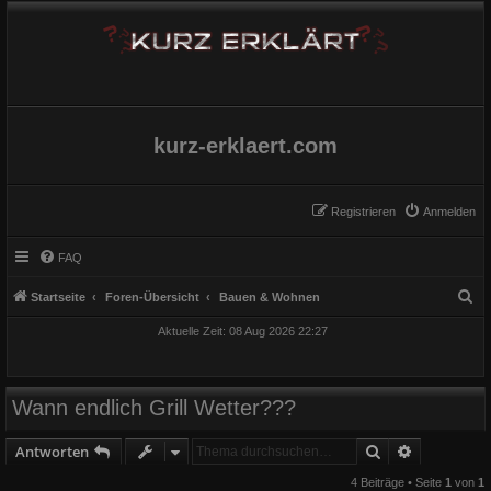
kurz-erklaert.com
Registrieren
Anmelden
FAQ
S
Startseite
Foren-Übersicht
Bauen & Wohnen
u
Aktuelle Zeit: 08 Aug 2026 22:27
c
h
e
Wann endlich Grill Wetter???
Suche
Erweiterte
Antworten
4 Beiträge • Seite
1
von
1