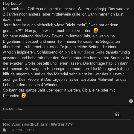
i
Hey Leute!
t
Ich mach das Grillen auch nicht mehr vom Wetter abhängig. Das war vor
r
a
2 Jahren noch anders, aber mittlerweile grille ich wann immer ich Lust
g
dazu habe.
Jetzt fragt ihr euch sicherlich wieso "nicht mehr", "was hat er denn
gemacht?!". Nun ja, ich will es euch direkt verraten.
Ich habe während des Lock Downs im letzten Jahr, ein wenig ins
Eigenheim investiert und einen Teil meiner Terrasse mit Stegplatten
überdacht. Im Internet gibt es dafür ja zahlreiche Seiten, die einen
wirklich inspirieren. Schlussendlich bin ich
auf dieser Seite
damals fündig
geworden und habe mir über den Konfigurator den kompletten Bausatz in
der exakten Größe bestellt und liefern lassen. Die Montage hab ich dann
mit meinem Schwager in Eigenregie übernommen. Die Montageanleitung
hilft da ungemein und da das Material sehr leicht ist, war das zu zweit
auch gar kein Problem! Das Ergebnis ist ein absoluter Mehrwert für das
Leben in den eigenen 4 Wänden.
So kann das ganze Jahr über gegrillt werden. Ob alleine oder mit
Freunden.
MilchSchnitte
Re: Wann endlich Grill Wetter???
B
02 Jun 2023 13:57
e