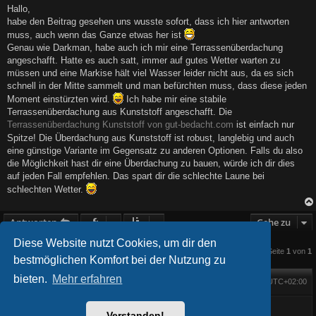
i
Hallo,
t
habe den Beitrag gesehen uns wusste sofort, dass ich hier antworten
r
a
muss, auch wenn das Ganze etwas her ist
g
Genau wie Darkman, habe auch ich mir eine Terrassenüberdachung
angeschafft. Hatte es auch satt, immer auf gutes Wetter warten zu
müssen und eine Markise hält viel Wasser leider nicht aus, da es sich
schnell in der Mitte sammelt und man befürchten muss, dass diese jeden
Moment einstürzten wird.
Ich habe mir eine stabile
Terrassenüberdachung aus Kunststoff angeschafft. Die
Terrassenüberdachung Kunststoff von gut-bedacht.com
ist einfach nur
Spitze! Die Überdachung aus Kunststoff ist robust, langlebig und auch
eine günstige Variante im Gegensatz zu anderen Optionen. Falls du also
die Möglichkeit hast dir eine Überdachung zu bauen, würde ich dir dies
auf jeden Fall empfehlen. Das spart dir die schlechte Laune bei
schlechten Wetter.
Antworten
Gehe zu
Diese Website nutzt Cookies, um dir den
4 Beiträge • Seite
1
von
1
bestmöglichen Komfort bei der Nutzung zu
bieten.
Mehr erfahren
Foren-Übersicht
Alle Zeiten sind
UTC+02:00
Startseite
Alle Cookies löschen
Powered by
phpBB
® Forum Software © phpBB Limited
BlackBoard style phpBB® by
FanFanlaTuFlippe
Verstanden!