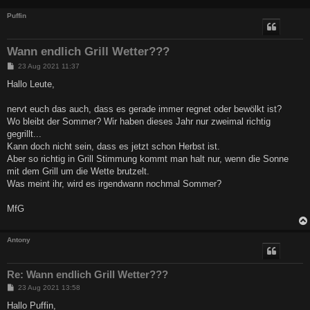
Puffin
Wann endlich Grill Wetter???
B
23 Aug 2021 11:37
e
i
Hallo Leute,
t
r
a
nervt euch das auch, dass es gerade immer regnet oder bewölkt ist?
g
Wo bleibt der Sommer? Wir haben dieses Jahr nur zweimal richtig
gegrillt...
Kann doch nicht sein, dass es jetzt schon Herbst ist.
Aber so richtig in Grill Stimmung kommt man halt nur, wenn die Sonne
mit dem Grill um die Wette brutzelt.
Was meint ihr, wird es irgendwann nochmal Sommer?
MfG
Antony
Re: Wann endlich Grill Wetter???
B
23 Aug 2021 13:58
e
i
Hallo Puffin,