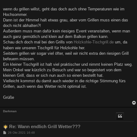
t
r
a
wenn du grillen willst, geht das doch auch ohne Temperaturen wie im
g
Hochsommer.
Dann ist der Himmel halt etwas grau, aber vom Grillen muss einen das
doch nicht abhalten?!
Außerdem muss man dafür kein riesiges Event veranstalten, wenn man
auch ganz gemütlich und klein auf dem Balkon grillen kann.
Schau dich doch mal bei den Grills von
Holzkohle-Tischgrill.de
um, da
haben wie unseren Tischgrill für Holzkohle her.
Seitdem grillen wir sogar viel öfter, weil wir nicht extra den riesigen Grill
befeuern müssen.
Ein kleiner Tischgrill ist halt viel praktischer und nimmt keinen Platz weg.
Mein Onkel war kürzlich zu Besuch und war so begeistert von dem
kleinen Grill, dass er sich nun auch so einen bestellt hat.
Vielleicht kommst du damit auch wieder in die richtige Stimmung fürs
Grillen, auch wenn das Wetter nicht optimal ist.
Grüße
Darkman
Re: Wann endlich Grill Wetter???
B
26 Okt 2021 16:48
e