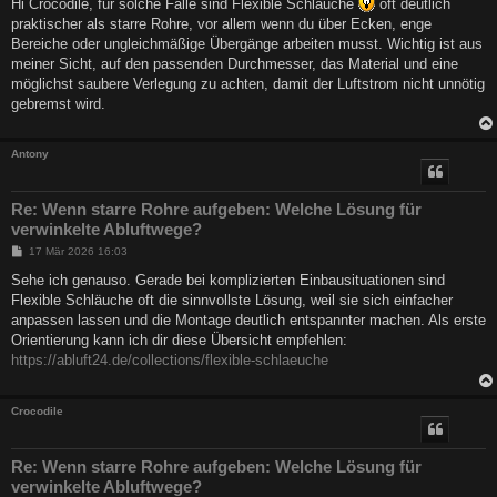
Hi Crocodile, für solche Fälle sind Flexible Schläuche
oft deutlich
t
praktischer als starre Rohre, vor allem wenn du über Ecken, enge
r
a
Bereiche oder ungleichmäßige Übergänge arbeiten musst. Wichtig ist aus
g
meiner Sicht, auf den passenden Durchmesser, das Material und eine
möglichst saubere Verlegung zu achten, damit der Luftstrom nicht unnötig
gebremst wird.
Antony
Re: Wenn starre Rohre aufgeben: Welche Lösung für
verwinkelte Abluftwege?
B
17 Mär 2026 16:03
e
i
Sehe ich genauso. Gerade bei komplizierten Einbausituationen sind
t
Flexible Schläuche oft die sinnvollste Lösung, weil sie sich einfacher
r
a
anpassen lassen und die Montage deutlich entspannter machen. Als erste
g
Orientierung kann ich dir diese Übersicht empfehlen:
https://abluft24.de/collections/flexible-schlaeuche
Crocodile
Re: Wenn starre Rohre aufgeben: Welche Lösung für
verwinkelte Abluftwege?