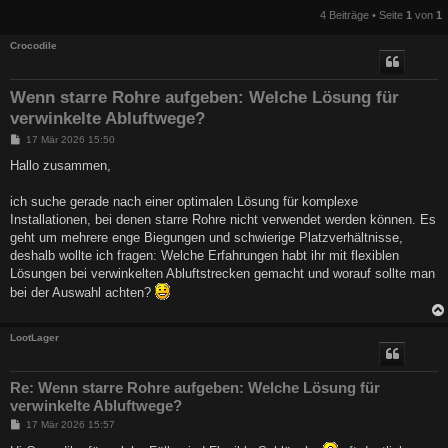
4 Beiträge • Seite
1
von
1
Crocodile
Wenn starre Rohre aufgeben: Welche Lösung für
verwinkelte Abluftwege?
B
17 Mär 2026 15:50
e
i
Hallo zusammen,
t
r
a
ich suche gerade nach einer optimalen Lösung für komplexe
g
Installationen, bei denen starre Rohre nicht verwendet werden können. Es
geht um mehrere enge Biegungen und schwierige Platzverhältnisse,
deshalb wollte ich fragen: Welche Erfahrungen habt ihr mit flexiblen
Lösungen bei verwinkelten Abluftstrecken gemacht und worauf sollte man
bei der Auswahl achten?
LootLager
Re: Wenn starre Rohre aufgeben: Welche Lösung für
verwinkelte Abluftwege?
B
17 Mär 2026 15:57
e
i