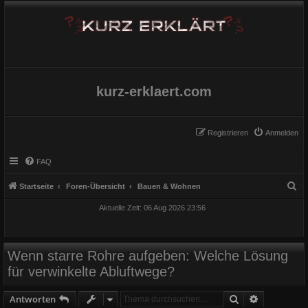
kurz-erklaert.com
Registrieren
Anmelden
FAQ
S
Startseite
Foren-Übersicht
Bauen & Wohnen
u
Aktuelle Zeit: 06 Aug 2026 23:56
c
h
e
Wenn starre Rohre aufgeben: Welche Lösung
für verwinkelte Abluftwege?
Suche
Erweiterte
Antworten