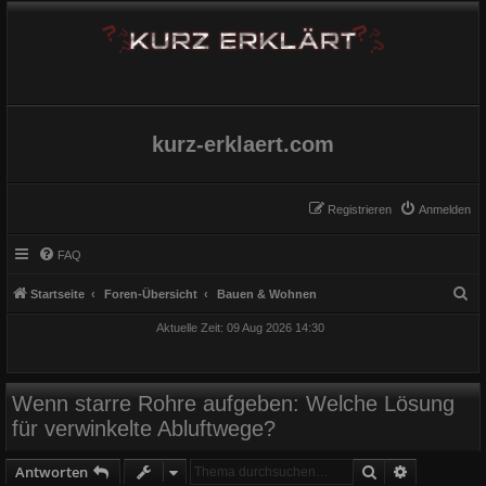
kurz-erklaert.com
Registrieren
Anmelden
FAQ
S
Startseite
Foren-Übersicht
Bauen & Wohnen
u
Aktuelle Zeit: 09 Aug 2026 14:30
c
h
e
Wenn starre Rohre aufgeben: Welche Lösung
für verwinkelte Abluftwege?
Suche
Erweiterte
Antworten