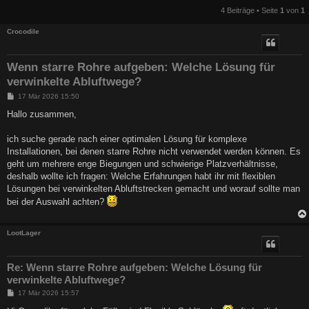
4 Beiträge • Seite
1
von
1
Crocodile
Wenn starre Rohre aufgeben: Welche Lösung für
verwinkelte Abluftwege?
B
17 Mär 2026 15:50
e
i
Hallo zusammen,
t
r
a
ich suche gerade nach einer optimalen Lösung für komplexe
g
Installationen, bei denen starre Rohre nicht verwendet werden können. Es
geht um mehrere enge Biegungen und schwierige Platzverhältnisse,
deshalb wollte ich fragen: Welche Erfahrungen habt ihr mit flexiblen
Lösungen bei verwinkelten Abluftstrecken gemacht und worauf sollte man
bei der Auswahl achten?
LootLager
Re: Wenn starre Rohre aufgeben: Welche Lösung für
verwinkelte Abluftwege?
B
17 Mär 2026 15:57
e
i