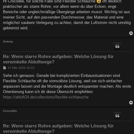
Hi Crocodile, für solche Fälle sind Flexible Schläuche
oft deutlich
t
praktischer als starre Rohre, vor allem wenn du über Ecken, enge
r
a
Bereiche oder ungleichmäßige Übergänge arbeiten musst. Wichtig ist aus
g
meiner Sicht, auf den passenden Durchmesser, das Material und eine
möglichst saubere Verlegung zu achten, damit der Luftstrom nicht unnötig
gebremst wird.
Antony
Re: Wenn starre Rohre aufgeben: Welche Lösung für
verwinkelte Abluftwege?
B
17 Mär 2026 16:03
e
i
Sehe ich genauso. Gerade bei komplizierten Einbausituationen sind
t
Flexible Schläuche oft die sinnvollste Lösung, weil sie sich einfacher
r
a
anpassen lassen und die Montage deutlich entspannter machen. Als erste
g
Orientierung kann ich dir diese Übersicht empfehlen:
https://abluft24.de/collections/flexible-schlaeuche
Crocodile
Re: Wenn starre Rohre aufgeben: Welche Lösung für
verwinkelte Abluftwege?