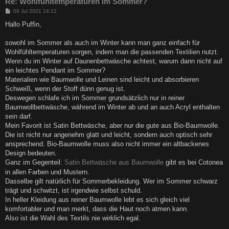
Re: Wohlfühltemperaturen im Sommer?
B
09 Jul 2021 14:12
e
i
Hallo Puffin,
t
r
a
sowohl im Sommer als auch im Winter kann man ganz einfach für
g
Wohlfühltemperaturen sorgen, indem man die passenden Textilien nutzt.
Wenn du im Winter auf Daunenbettwäsche achtest, warum dann nicht auf
ein leichtes Pendant im Sommer?
Materialien wie Baumwolle und Leinen sind leicht und absorbieren
Schweiß, wenn der Stoff dünn genug ist.
Deswegen schlafe ich im Sommer grundsätzlich nur in reiner
Baumwollbettwäsche, während im Winter ab und an auch Acryl enthalten
sein darf.
Mein Favorit ist Satin Bettwäsche, aber nur die gute aus Bio-Baumwolle.
Die ist nicht nur angenehm glatt und leicht, sondern auch optisch sehr
ansprechend. Bio-Baumwolle muss also nicht immer ein altbackenes
Design bedeuten.
Ganz im Gegenteil:
Satin Bettwäsche aus Baumwolle
gibt es bei Cotonea
in allen Farben und Mustern.
Dasselbe gilt natürlich für Sommerbekleidung. Wer im Sommer schwarz
trägt und schwitzt, ist irgendwie selbst schuld.
In heller Kleidung aus reiner Baumwolle lebt es sich gleich viel
komfortabler und man merkt, dass die Haut noch atmen kann.
Also ist die Wahl des Textils nie wirklich egal.