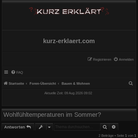
kurz-erklaert.com
Registrieren
Anmelden
FAQ
S
Startseite
Foren-Übersicht
Bauen & Wohnen
u
Aktuelle Zeit: 09 Aug 2026 09:02
c
h
e
Wohlfühltemperaturen im Sommer?
Suche
Erweiterte
Antworten
2 Beiträge • Seite
1
von
1