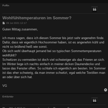
Puffin
Wohlfühltemperaturen im Sommer?
B
09 Jul 2021 12:17
e
i
Guten Mittag zusammen,
t
r
a
ich muss sagen, dass ich diesen Sommer bis jetzt sehr angenehm finde.
g
Dafür, dass wir eigentlich Hochsommer haben, ist es angenehm kühl und
nicht so brüllend heiß wie sonst.
Ob sich wohl überhaupt jemand bei so typischen Sommertemperaturen
wohlfühlt?
Schwitzen zu vermeiden ist doch viel schwieriger als das Frieren an sich.
Im Winter liege ich nachts einfach in meiner dicken Daunendecke und
lasse das Fenster offen. So schlafe ich eigentlich am besten. Im Sommer
ist das eher schwierig, da man immer schwitzt, egal welche Textilien man
an oder über sich hat.
VG
Erklärbär