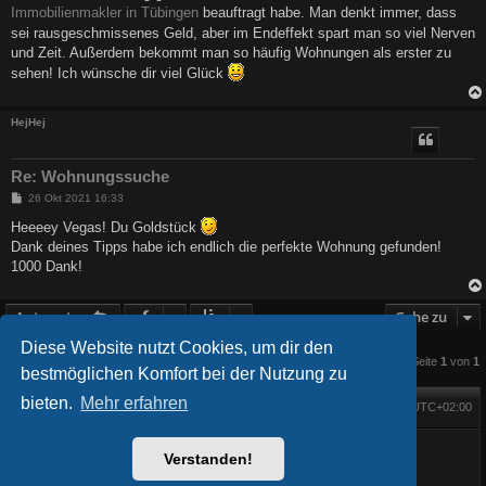
Immobilienmakler in Tübingen
beauftragt habe. Man denkt immer, dass
sei rausgeschmissenes Geld, aber im Endeffekt spart man so viel Nerven
und Zeit. Außerdem bekommt man so häufig Wohnungen als erster zu
sehen! Ich wünsche dir viel Glück
HejHej
Re: Wohnungssuche
B
26 Okt 2021 16:33
e
i
Heeeey Vegas! Du Goldstück
t
Dank deines Tipps habe ich endlich die perfekte Wohnung gefunden!
r
a
1000 Dank!
g
Antworten
Gehe zu
Diese Website nutzt Cookies, um dir den
3 Beiträge • Seite
1
von
1
bestmöglichen Komfort bei der Nutzung zu
bieten.
Mehr erfahren
Foren-Übersicht
Alle Zeiten sind
UTC+02:00
Startseite
Alle Cookies löschen
Powered by
phpBB
® Forum Software © phpBB Limited
Verstanden!
BlackBoard style phpBB® by
FanFanlaTuFlippe
Deutsche Übersetzung durch
phpBB.de