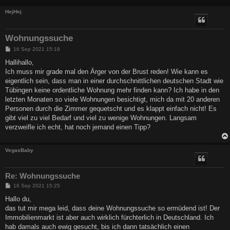
HejHej
Wohnungssuche
B
16 Sep 2021 15:18
e
i
Hallihallo,
t
Ich muss mir grade mal den Ärger von der Brust reden! Wie kann es
r
a
eigentlich sein, dass man in einer durchschnittlichen deutschen Stadt wie
g
Tübingen keine ordentliche Wohnung mehr finden kann? Ich habe in den
letzten Monaten so viele Wohnungen besichtigt, mich da mit 20 anderen
Personen durch die Zimmer gequetscht und es klappt einfach nicht! Es
gibt viel zu viel Bedarf und viel zu wenige Wohnungen. Langsam
verzweifle ich echt, hat noch jemand einen Tipp?
VegasBaby
Re: Wohnungssuche
B
16 Sep 2021 15:25
e
i
Hallo du,
t
das tut mir mega leid, dass deine Wohnungssuche so ermüdend ist! Der
r
a
Immobilienmarkt ist aber auch wirklich fürchterlich in Deutschland. Ich
g
hab damals auch ewig gesucht, bis ich dann tatsächlich einen