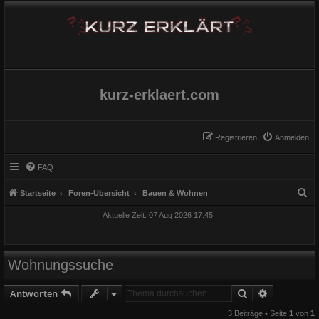
kurz-erklaert.com
Registrieren
Anmelden
FAQ
S
Startseite
Foren-Übersicht
Bauen & Wohnen
u
Aktuelle Zeit: 07 Aug 2026 17:45
c
h
e
Wohnungssuche
Suche
Erweiterte
Antworten
3 Beiträge • Seite
1
von
1