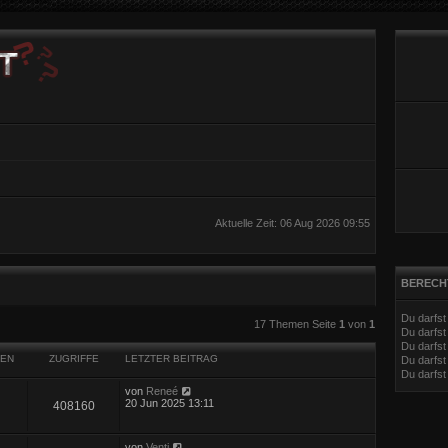
Aktuelle Zeit: 06 Aug 2026 09:55
BERECH
Du darfs
eiterte Suche
17 Themen Seite
1
von
1
Du darfs
Du darfst
EN
ZUGRIFFE
LETZTER BEITRAG
Du darfst
Du darfs
von
Reneé
20 Jun 2025 13:11
408160
von
Venti