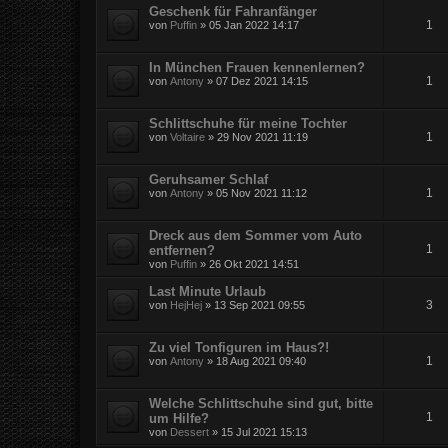
Geschenk für Fahranfänger
1
von
Puffin
» 05 Jan 2022 14:17
In München Frauen kennenlernen?
1
von
Antony
» 07 Dez 2021 14:15
Schlittschuhe für meine Tochter
1
von
Voltaire
» 29 Nov 2021 11:19
Geruhsamer Schlaf
1
von
Antony
» 05 Nov 2021 11:12
Dreck aus dem Sommer vom Auto
1
entfernen?
von
Puffin
» 26 Okt 2021 14:51
Last Minute Urlaub
3
von
HejHej
» 13 Sep 2021 09:55
Zu viel Tonfiguren im Haus?!
1
von
Antony
» 18 Aug 2021 09:40
Welche Schlittschuhe sind gut, bitte
1
um Hilfe?
von
Dessert
» 15 Jul 2021 15:13