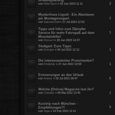
Urlaubsplanung
2
von
RitterSport
» 02 Jun 2023 11:11
Mysteriöses Liquid - Ein Abenteuer
1
am Montagmorgen!
von
SalvadorDali
» 17 Jul 2023 12:52
Tipps und Infos zum Dämpfer
1
Service für mehr Fahrspaß auf dem
Mountainbike!
von
Dessert
» 29 Jun 2023 14:37
Stuttgart: Eure Tipps
1
von
Energon
» 04 Jul 2022 12:12
Die interessantesten Prominenten?
1
von
Erklärbär
» 27 Jun 2022 10:59
Erinnerungen an den Urlaub
5
von
Antony
» 29 Jul 2021 09:47
Welche (Online) Magazine lest ihr?
1
von
Cheddar
» 09 Mai 2022 13:45
Kurztrip nach München -
5
Empfehlungen?!
von
Vega
» 24 Feb 2022 11:41