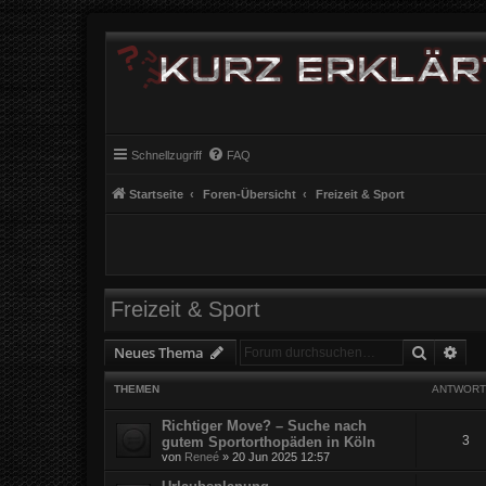
Schnellzugriff
FAQ
Startseite
Foren-Übersicht
Freizeit & Sport
Freizeit & Sport
Suche
Erw
Neues Thema
THEMEN
ANTWORT
Richtiger Move? – Suche nach
3
gutem Sportorthopäden in Köln
von
Reneé
» 20 Jun 2025 12:57