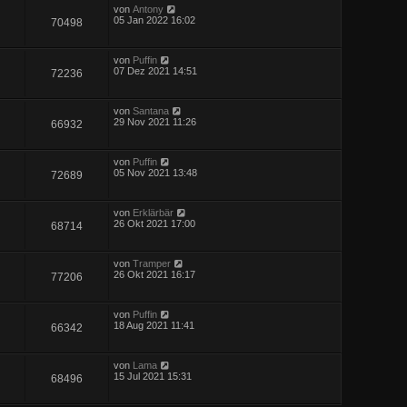
von
Antony
05 Jan 2022 16:02
70498
von
Puffin
07 Dez 2021 14:51
72236
von
Santana
29 Nov 2021 11:26
66932
von
Puffin
05 Nov 2021 13:48
72689
von
Erklärbär
26 Okt 2021 17:00
68714
von
Tramper
26 Okt 2021 16:17
77206
von
Puffin
18 Aug 2021 11:41
66342
von
Lama
15 Jul 2021 15:31
68496