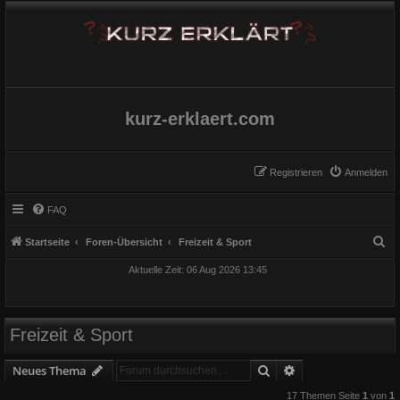
kurz-erklaert.com
Registrieren
Anmelden
FAQ
S
Startseite
Foren-Übersicht
Freizeit & Sport
u
Aktuelle Zeit: 06 Aug 2026 13:45
c
h
e
Freizeit & Sport
Suche
Erweiterte Suche
Neues Thema
17 Themen Seite
1
von
1