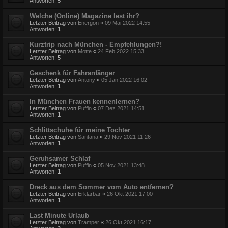
Antworten:
5
Welche (Online) Magazine lest ihr?
Letzter Beitrag von
Energon
«
09 Mai 2022 14:55
Antworten:
1
Kurztrip nach München - Empfehlungen?!
Letzter Beitrag von
Motte
«
24 Feb 2022 15:33
Antworten:
5
Geschenk für Fahranfänger
Letzter Beitrag von
Antony
«
05 Jan 2022 16:02
Antworten:
1
In München Frauen kennenlernen?
Letzter Beitrag von
Puffin
«
07 Dez 2021 14:51
Antworten:
1
Schlittschuhe für meine Tochter
Letzter Beitrag von
Santana
«
29 Nov 2021 11:26
Antworten:
1
Geruhsamer Schlaf
Letzter Beitrag von
Puffin
«
05 Nov 2021 13:48
Antworten:
1
Dreck aus dem Sommer vom Auto entfernen?
Letzter Beitrag von
Erklärbär
«
26 Okt 2021 17:00
Antworten:
1
Last Minute Urlaub
Letzter Beitrag von
Tramper
«
26 Okt 2021 16:17