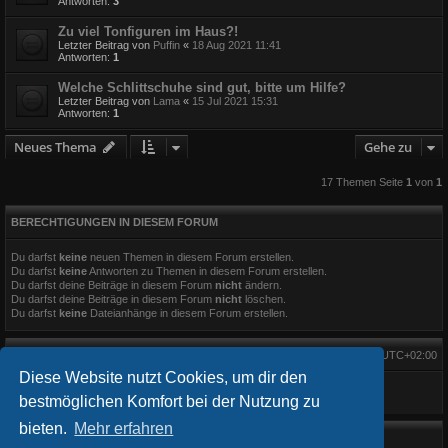
Antworten:
3
Zu viel Tonfiguren im Haus?!
Letzter Beitrag von
Puffin
«
18 Aug 2021 11:41
Antworten:
1
Welche Schlittschuhe sind gut, bitte um Hilfe?
Letzter Beitrag von
Lama
«
15 Jul 2021 15:31
Antworten:
1
Neues Thema
Gehe zu
17 Themen Seite
1
von
1
BERECHTIGUNGEN IN DIESEM FORUM
Du darfst
keine
neuen Themen in diesem Forum erstellen.
Du darfst
keine
Antworten zu Themen in diesem Forum erstellen.
Du darfst deine Beiträge in diesem Forum
nicht
ändern.
Du darfst deine Beiträge in diesem Forum
nicht
löschen.
Du darfst
keine
Dateianhänge in diesem Forum erstellen.
Alle Zeiten sind
UTC+02:00
Diese Website nutzt Cookies, um dir den
bestmöglichen Komfort bei der Nutzung zu
bieten.
Mehr erfahren
Startseite
Foren-Übersicht