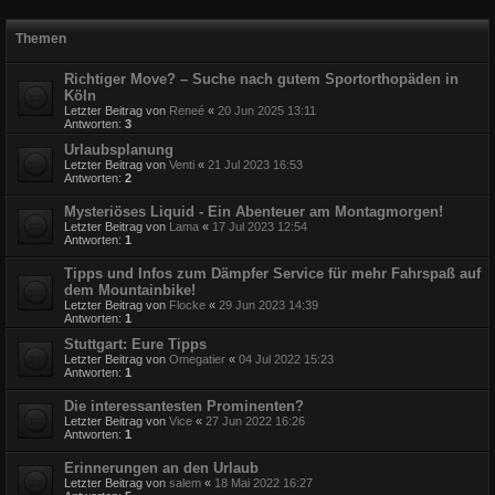
Themen
Richtiger Move? – Suche nach gutem Sportorthopäden in
Köln
Letzter Beitrag von
Reneé
«
20 Jun 2025 13:11
Antworten:
3
Urlaubsplanung
Letzter Beitrag von
Venti
«
21 Jul 2023 16:53
Antworten:
2
Mysteriöses Liquid - Ein Abenteuer am Montagmorgen!
Letzter Beitrag von
Lama
«
17 Jul 2023 12:54
Antworten:
1
Tipps und Infos zum Dämpfer Service für mehr Fahrspaß auf
dem Mountainbike!
Letzter Beitrag von
Flocke
«
29 Jun 2023 14:39
Antworten:
1
Stuttgart: Eure Tipps
Letzter Beitrag von
Omegatier
«
04 Jul 2022 15:23
Antworten:
1
Die interessantesten Prominenten?
Letzter Beitrag von
Vice
«
27 Jun 2022 16:26
Antworten:
1
Erinnerungen an den Urlaub
Letzter Beitrag von
salem
«
18 Mai 2022 16:27