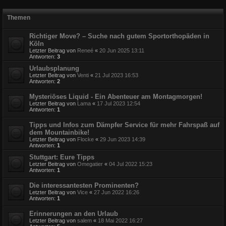
Themen
Richtiger Move? – Suche nach gutem Sportorthopäden in
Köln
Letzter Beitrag von
Reneé
«
20 Jun 2025 13:11
Antworten:
3
Urlaubsplanung
Letzter Beitrag von
Venti
«
21 Jul 2023 16:53
Antworten:
2
Mysteriöses Liquid - Ein Abenteuer am Montagmorgen!
Letzter Beitrag von
Lama
«
17 Jul 2023 12:54
Antworten:
1
Tipps und Infos zum Dämpfer Service für mehr Fahrspaß auf
dem Mountainbike!
Letzter Beitrag von
Flocke
«
29 Jun 2023 14:39
Antworten:
1
Stuttgart: Eure Tipps
Letzter Beitrag von
Omegatier
«
04 Jul 2022 15:23
Antworten:
1
Die interessantesten Prominenten?
Letzter Beitrag von
Vice
«
27 Jun 2022 16:26
Antworten:
1
Erinnerungen an den Urlaub
Letzter Beitrag von
salem
«
18 Mai 2022 16:27