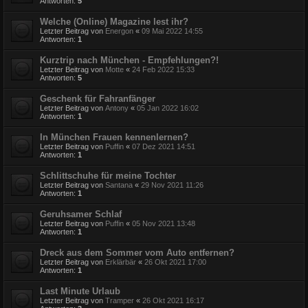
Antworten:
5
Welche (Online) Magazine lest ihr?
Letzter Beitrag von
Energon
«
09 Mai 2022 14:55
Antworten:
1
Kurztrip nach München - Empfehlungen?!
Letzter Beitrag von
Motte
«
24 Feb 2022 15:33
Antworten:
5
Geschenk für Fahranfänger
Letzter Beitrag von
Antony
«
05 Jan 2022 16:02
Antworten:
1
In München Frauen kennenlernen?
Letzter Beitrag von
Puffin
«
07 Dez 2021 14:51
Antworten:
1
Schlittschuhe für meine Tochter
Letzter Beitrag von
Santana
«
29 Nov 2021 11:26
Antworten:
1
Geruhsamer Schlaf
Letzter Beitrag von
Puffin
«
05 Nov 2021 13:48
Antworten:
1
Dreck aus dem Sommer vom Auto entfernen?
Letzter Beitrag von
Erklärbär
«
26 Okt 2021 17:00
Antworten:
1
Last Minute Urlaub
Letzter Beitrag von
Tramper
«
26 Okt 2021 16:17