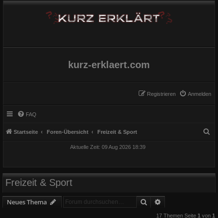
kurz-erklaert.com
Registrieren
Anmelden
FAQ
S
Startseite
Foren-Übersicht
Freizeit & Sport
u
Aktuelle Zeit: 09 Aug 2026 18:39
c
h
e
Freizeit & Sport
Suche
Erweiterte Suche
Neues Thema
17 Themen Seite
1
von
1