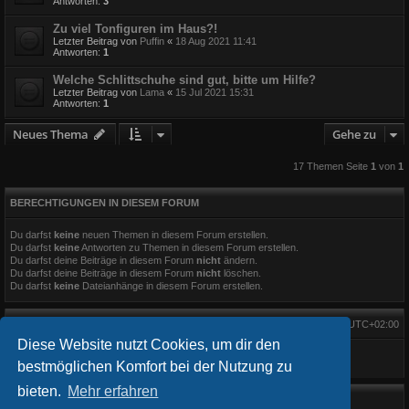
Antworten:
3
Zu viel Tonfiguren im Haus?!
Letzter Beitrag von
Puffin
«
18 Aug 2021 11:41
Antworten:
1
Welche Schlittschuhe sind gut, bitte um Hilfe?
Letzter Beitrag von
Lama
«
15 Jul 2021 15:31
Antworten:
1
Neues Thema
Gehe zu
17 Themen Seite
1
von
1
BERECHTIGUNGEN IN DIESEM FORUM
Du darfst
keine
neuen Themen in diesem Forum erstellen.
Du darfst
keine
Antworten zu Themen in diesem Forum erstellen.
Du darfst deine Beiträge in diesem Forum
nicht
ändern.
Du darfst deine Beiträge in diesem Forum
nicht
löschen.
Du darfst
keine
Dateianhänge in diesem Forum erstellen.
Alle Zeiten sind
UTC+02:00
Diese Website nutzt Cookies, um dir den
bestmöglichen Komfort bei der Nutzung zu
bieten.
Mehr erfahren
Startseite
Foren-Übersicht