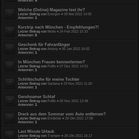
Antworten:
5
Welche (Online) Magazine lest ihr?
Letzter Beitrag von
Energon
«
09 Mai 2022 14:55
Antworten:
1
Kurztrip nach München - Empfehlungen?!
Letzter Beitrag von
Motte
«
24 Feb 2022 15:33
Antworten:
5
Geschenk für Fahranfänger
Letzter Beitrag von
Antony
«
05 Jan 2022 16:02
Antworten:
1
In München Frauen kennenlernen?
Letzter Beitrag von
Puffin
«
07 Dez 2021 14:51
Antworten:
1
Schlittschuhe für meine Tochter
Letzter Beitrag von
Santana
«
29 Nov 2021 11:26
Antworten:
1
Geruhsamer Schlaf
Letzter Beitrag von
Puffin
«
05 Nov 2021 13:48
Antworten:
1
Dreck aus dem Sommer vom Auto entfernen?
Letzter Beitrag von
Erklärbär
«
26 Okt 2021 17:00
Antworten:
1
Last Minute Urlaub
Letzter Beitrag von
Tramper
«
26 Okt 2021 16:17