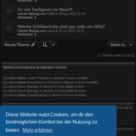
Antworten:
3
Zu viel Tonfiguren im Haus?!
Letzter Beitrag von
Puffin
«
18 Aug 2021 11:41
Antworten:
1
Welche Schlittschuhe sind gut, bitte um Hilfe?
Letzter Beitrag von
Lama
«
15 Jul 2021 15:31
Antworten:
1
Neues Thema
Gehe zu
17 Themen Seite
1
von
1
BERECHTIGUNGEN IN DIESEM FORUM
Du darfst
keine
neuen Themen in diesem Forum erstellen.
Du darfst
keine
Antworten zu Themen in diesem Forum erstellen.
Du darfst deine Beiträge in diesem Forum
nicht
ändern.
Du darfst deine Beiträge in diesem Forum
nicht
löschen.
Du darfst
keine
Dateianhänge in diesem Forum erstellen.
Alle Zeiten sind
UTC+02:00
Diese Website nutzt Cookies, um dir den
bestmöglichen Komfort bei der Nutzung zu
bieten.
Mehr erfahren
Startseite
Foren-Übersicht