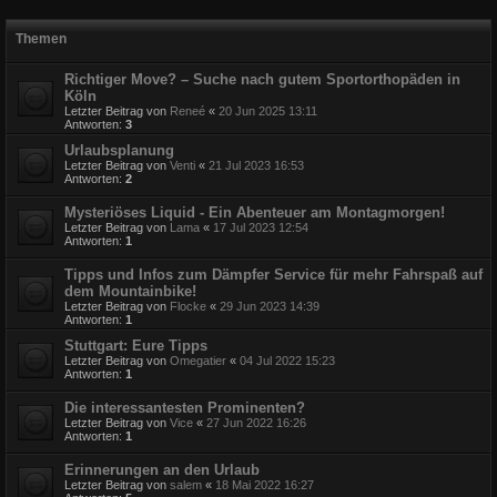
Themen
Richtiger Move? – Suche nach gutem Sportorthopäden in
Köln
Letzter Beitrag von
Reneé
«
20 Jun 2025 13:11
Antworten:
3
Urlaubsplanung
Letzter Beitrag von
Venti
«
21 Jul 2023 16:53
Antworten:
2
Mysteriöses Liquid - Ein Abenteuer am Montagmorgen!
Letzter Beitrag von
Lama
«
17 Jul 2023 12:54
Antworten:
1
Tipps und Infos zum Dämpfer Service für mehr Fahrspaß auf
dem Mountainbike!
Letzter Beitrag von
Flocke
«
29 Jun 2023 14:39
Antworten:
1
Stuttgart: Eure Tipps
Letzter Beitrag von
Omegatier
«
04 Jul 2022 15:23
Antworten:
1
Die interessantesten Prominenten?
Letzter Beitrag von
Vice
«
27 Jun 2022 16:26
Antworten:
1
Erinnerungen an den Urlaub
Letzter Beitrag von
salem
«
18 Mai 2022 16:27