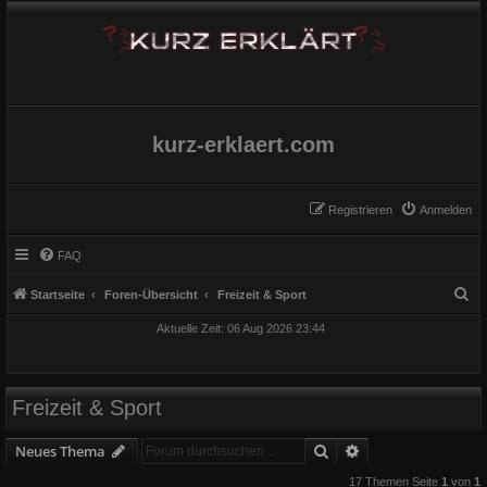
kurz-erklaert.com
Registrieren
Anmelden
FAQ
S
Startseite
Foren-Übersicht
Freizeit & Sport
u
Aktuelle Zeit: 06 Aug 2026 23:44
c
h
e
Freizeit & Sport
Suche
Erweiterte Suche
Neues Thema
17 Themen Seite
1
von
1