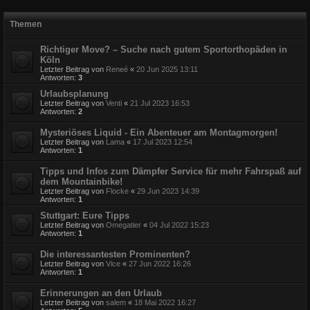
Themen
Richtiger Move? – Suche nach gutem Sportorthopäden in
Köln
Letzter Beitrag von
Reneé
«
20 Jun 2025 13:11
Antworten:
3
Urlaubsplanung
Letzter Beitrag von
Venti
«
21 Jul 2023 16:53
Antworten:
2
Mysteriöses Liquid - Ein Abenteuer am Montagmorgen!
Letzter Beitrag von
Lama
«
17 Jul 2023 12:54
Antworten:
1
Tipps und Infos zum Dämpfer Service für mehr Fahrspaß auf
dem Mountainbike!
Letzter Beitrag von
Flocke
«
29 Jun 2023 14:39
Antworten:
1
Stuttgart: Eure Tipps
Letzter Beitrag von
Omegatier
«
04 Jul 2022 15:23
Antworten:
1
Die interessantesten Prominenten?
Letzter Beitrag von
Vice
«
27 Jun 2022 16:26
Antworten:
1
Erinnerungen an den Urlaub
Letzter Beitrag von
salem
«
18 Mai 2022 16:27