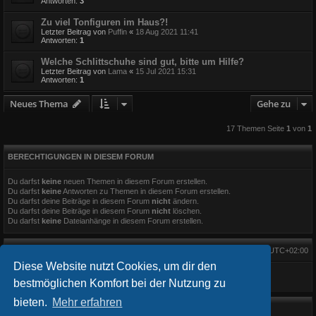
Antworten:
3
Zu viel Tonfiguren im Haus?!
Letzter Beitrag von
Puffin
«
18 Aug 2021 11:41
Antworten:
1
Welche Schlittschuhe sind gut, bitte um Hilfe?
Letzter Beitrag von
Lama
«
15 Jul 2021 15:31
Antworten:
1
Neues Thema
Gehe zu
17 Themen Seite
1
von
1
BERECHTIGUNGEN IN DIESEM FORUM
Du darfst
keine
neuen Themen in diesem Forum erstellen.
Du darfst
keine
Antworten zu Themen in diesem Forum erstellen.
Du darfst deine Beiträge in diesem Forum
nicht
ändern.
Du darfst deine Beiträge in diesem Forum
nicht
löschen.
Du darfst
keine
Dateianhänge in diesem Forum erstellen.
Alle Zeiten sind
UTC+02:00
Diese Website nutzt Cookies, um dir den
bestmöglichen Komfort bei der Nutzung zu
bieten.
Mehr erfahren
Startseite
Foren-Übersicht