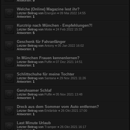
Antworten:
5
Welche (Online) Magazine lest ihr?
Letzter Beitrag von
Energon
«
09 Mai 2022 14:55
Antworten:
1
Kurztrip nach München - Empfehlungen?!
Letzter Beitrag von
Motte
«
24 Feb 2022 15:33
Antworten:
5
Geschenk für Fahranfänger
Letzter Beitrag von
Antony
«
05 Jan 2022 16:02
Antworten:
1
In München Frauen kennenlernen?
Letzter Beitrag von
Puffin
«
07 Dez 2021 14:51
Antworten:
1
Schlittschuhe für meine Tochter
Letzter Beitrag von
Santana
«
29 Nov 2021 11:26
Antworten:
1
Geruhsamer Schlaf
Letzter Beitrag von
Puffin
«
05 Nov 2021 13:48
Antworten:
1
Dreck aus dem Sommer vom Auto entfernen?
Letzter Beitrag von
Erklärbär
«
26 Okt 2021 17:00
Antworten:
1
Last Minute Urlaub
Letzter Beitrag von
Tramper
«
26 Okt 2021 16:17