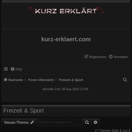
kurz-erklaert.com
Registrieren
Anmelden
FAQ
S
Startseite
Foren-Übersicht
Freizeit & Sport
u
Aktuelle Zeit: 09 Aug 2026 13:48
c
h
e
Freizeit & Sport
Suche
Erweiterte Suche
Neues Thema
17 Themen Seite
1
von
1