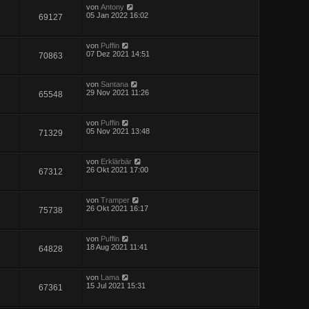
von
Antony
05 Jan 2022 16:02
69127
von
Puffin
07 Dez 2021 14:51
70863
von
Santana
29 Nov 2021 11:26
65548
von
Puffin
05 Nov 2021 13:48
71329
von
Erklärbär
26 Okt 2021 17:00
67312
von
Tramper
26 Okt 2021 16:17
75738
von
Puffin
18 Aug 2021 11:41
64828
von
Lama
15 Jul 2021 15:31
67361