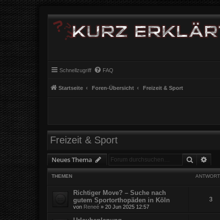
Schnellzugriff
FAQ
Startseite
Foren-Übersicht
Freizeit & Sport
Freizeit & Sport
Suche
Erw
Neues Thema
THEMEN
ANTWORT
Richtiger Move? – Suche nach
3
gutem Sportorthopäden in Köln
von
Reneé
» 20 Jun 2025 12:57