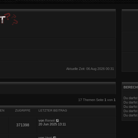
Aktuelle Zeit: 06 Aug 2026 00:31
BERECH
Du darfs
eiterte Suche
17 Themen Seite
1
von
1
Du darfs
Du darfst
EN
ZUGRIFFE
LETZTER BEITRAG
Du darfst
Du darfs
von
Reneé
20 Jun 2025 13:11
371398
von
Venti