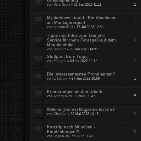
Urlaubsplanung
2
von
RitterSport
» 02 Jun 2023 11:11
Mysteriöses Liquid - Ein Abenteuer
1
am Montagmorgen!
von
SalvadorDali
» 17 Jul 2023 12:52
Tipps und Infos zum Dämpfer
1
Service für mehr Fahrspaß auf dem
Mountainbike!
von
Dessert
» 29 Jun 2023 14:37
Stuttgart: Eure Tipps
1
von
Energon
» 04 Jul 2022 12:12
Die interessantesten Prominenten?
1
von
Erklärbär
» 27 Jun 2022 10:59
Erinnerungen an den Urlaub
5
von
Antony
» 29 Jul 2021 09:47
Welche (Online) Magazine lest ihr?
1
von
Cheddar
» 09 Mai 2022 13:45
Kurztrip nach München -
5
Empfehlungen?!
von
Vega
» 24 Feb 2022 11:41