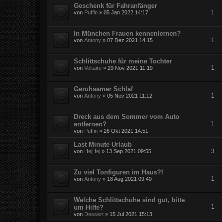
Geschenk für Fahranfänger
1
von
Puffin
» 05 Jan 2022 14:17
In München Frauen kennenlernen?
1
von
Antony
» 07 Dez 2021 14:15
Schlittschuhe für meine Tochter
1
von
Voltaire
» 29 Nov 2021 11:19
Geruhsamer Schlaf
1
von
Antony
» 05 Nov 2021 11:12
Dreck aus dem Sommer vom Auto
1
entfernen?
von
Puffin
» 26 Okt 2021 14:51
Last Minute Urlaub
3
von
HejHej
» 13 Sep 2021 09:55
Zu viel Tonfiguren im Haus?!
1
von
Antony
» 18 Aug 2021 09:40
Welche Schlittschuhe sind gut, bitte
1
um Hilfe?
von
Dessert
» 15 Jul 2021 15:13