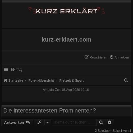
kurz-erklaert.com
Registrieren
Anmelden
FAQ
S
Startseite
Foren-Übersicht
Freizeit & Sport
u
Aktuelle Zeit: 06 Aug 2026 10:16
c
h
e
Die interessantesten Prominenten?
Suche
Erweiterte
Antworten
2 Beiträge • Seite
1
von
1