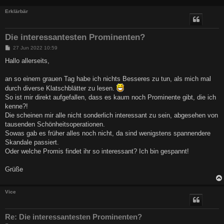
Erklärbär
Die interessantesten Prominenten?
B
27 Jun 2022 10:59
e
i
Hallo allerseits,
t
r
a
an so einem grauen Tag habe ich nichts Besseres zu tun, als mich mal
g
durch diverse Klatschblätter zu lesen.
So ist mir direkt aufgefallen, dass es kaum noch Prominente gibt, die ich
kenne?!
Die scheinen mir alle nicht sonderlich interessant zu sein, abgesehen von
tausenden Schönheitsoperationen.
Sowas gab es früher alles noch nicht, da sind wenigstens spannendere
Skandale passiert.
Oder welche Promis findet ihr so interessant? Ich bin gespannt!
Grüße
Vice
Re: Die interessantesten Prominenten?