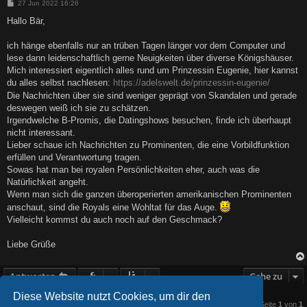
B
27 Jun 2022 16:26
e
i
Hallo Bär,
t
r
a
ich hänge ebenfalls nur an trüben Tagen länger vor dem Computer und
g
lese dann leidenschaftlich gerne Neuigkeiten über diverse Königshäuser.
Mich interessiert eigentlich alles rund um Prinzessin Eugenie, hier kannst
du alles selbst nachlesen:
https://adelswelt.de/prinzessin-eugenie/
Die Nachrichten über sie sind weniger geprägt von Skandalen und gerade
deswegen weiß ich sie zu schätzen.
Irgendwelche B-Promis, die Datingshows besuchen, finde ich überhaupt
nicht interessant.
Lieber schaue ich Nachrichten zu Prominenten, die eine Vorbildfunktion
erfüllen und Verantwortung tragen.
Sowas hat man bei royalen Persönlichkeiten eher, auch was die
Natürlichkeit angeht.
Wenn man sich die ganzen überoperierten amerikanischen Prominenten
anschaut, sind die Royals eine Wohltat für das Auge.
Vielleicht kommst du auch noch auf den Geschmack?
Liebe Grüße
Antworten
Gehe zu
Diese Website nutzt Cookies, um dir den
2 Beiträge • Seite
1
von
1