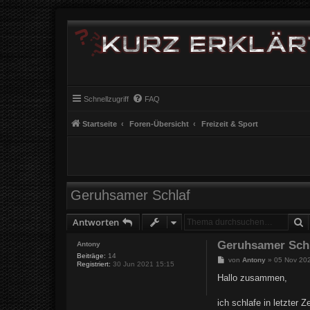
Schnellzugriff
FAQ
Startseite
Foren-Übersicht
Freizeit & Sport
Geruhsamer Schlaf
S
Antworten
Geruhsamer Sch
Antony
Beiträge:
14
B
von
Antony
»
05 Nov 20
Registriert:
30 Jun 2021 15:15
e
i
Hallo zusammen,
t
r
a
ich schlafe in letzter 
g