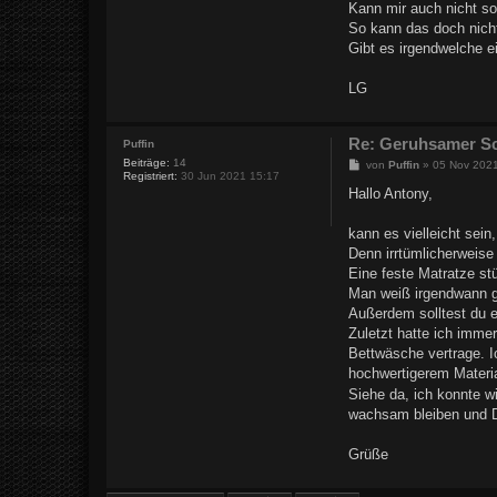
Kann mir auch nicht so
So kann das doch nicht
Gibt es irgendwelche 
LG
Re: Geruhsamer Sc
Puffin
Beiträge:
14
B
von
Puffin
»
05 Nov 202
Registriert:
30 Jun 2021 15:17
e
i
Hallo Antony,
t
r
a
kann es vielleicht sei
g
Denn irrtümlicherweise
Eine feste Matratze st
Man weiß irgendwann ga
Außerdem solltest du e
Zuletzt hatte ich imme
Bettwäsche vertrage. I
hochwertigerem Materia
Siehe da, ich konnte wi
wachsam bleiben und D
Grüße