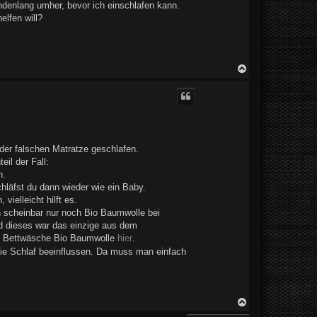
ndenlang umher, bevor ich einschlafen kann.
lfen will?
N
a
c
h
o
b
e
n
 der falschen Matratze geschlafen.
il der Fall:
n.
chläfst du dann wieder wie ein Baby.
ielleicht hilft es.
h scheinbar nur noch Bio Baumwolle bei
nd dieses war das einzige aus dem
die Bettwäsche Bio Baumwolle
hier
.
, die Schlaf beeinflussen. Da muss man einfach
N
a