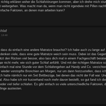
 richtig erklären woher die Schlafstörungen kommen, aber ich drehe mich stu
 weitergehen. Was macht man da, wenn man nicht irgendwie mit Pillen nachhe
einfache Faktoren, an denen man arbeiten kann?
hlaf
1 13:48
n, dass du einfach eine andere Matratze brauchst? Ich habe auch zu lange auf
 denken viele, dass eine gute Matratze weich sein muss. Dabei ist das Gegente
ützt den Rücken viel besser, also lass dich mal in einem Fachgeschäft berate
r nicht mehr, wie sich guter Schlaf anfühlt. Und mit der richtigen Matratze s
infach mal eine Stunde vor dem Schlafengehen auf Handy und Co. verzichten, v
r wieder verstopfte Bronchien am Morgen, nur um dann festzustellen, dass ic
ch hatte nämlich nur ein Set Bettbezüge, bei denen das nicht der Fall war. U
l. Also habe ich mir kurzerhand noch mehr davon bestellt, so gut fand ich 
eder viel tiefer schlafen. Es gibt einfach so viele unterschiedliche Faktoren
inge austesten.