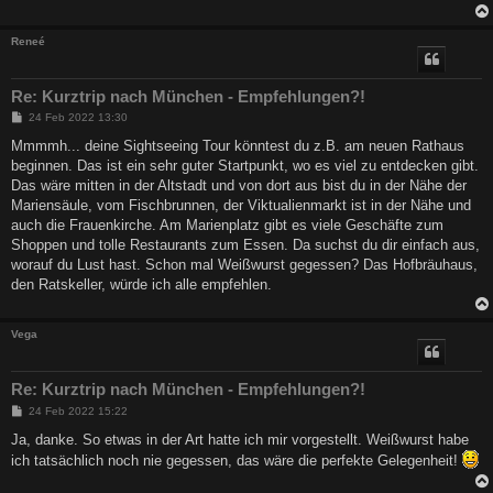
Reneé
Re: Kurztrip nach München - Empfehlungen?!
B
24 Feb 2022 13:30
e
i
Mmmmh... deine Sightseeing Tour könntest du z.B. am neuen Rathaus
t
beginnen. Das ist ein sehr guter Startpunkt, wo es viel zu entdecken gibt.
r
a
Das wäre mitten in der Altstadt und von dort aus bist du in der Nähe der
g
Mariensäule, vom Fischbrunnen, der Viktualienmarkt ist in der Nähe und
auch die Frauenkirche. Am Marienplatz gibt es viele Geschäfte zum
Shoppen und tolle Restaurants zum Essen. Da suchst du dir einfach aus,
worauf du Lust hast. Schon mal Weißwurst gegessen? Das Hofbräuhaus,
den Ratskeller, würde ich alle empfehlen.
Vega
Re: Kurztrip nach München - Empfehlungen?!
B
24 Feb 2022 15:22
e
i
Ja, danke. So etwas in der Art hatte ich mir vorgestellt. Weißwurst habe
t
ich tatsächlich noch nie gegessen, das wäre die perfekte Gelegenheit!
r
a
g