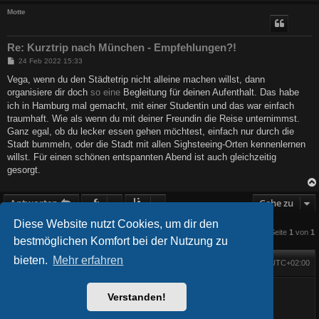
Motte
Re: Kurztrip nach München - Empfehlungen?!
B
24 Feb 2022 15:33
e
i
Vega, wenn du den Städtetrip nicht alleine machen willst, dann
t
organisiere dir doch
so eine
Begleitung für deinen Aufenthalt. Das habe
r
a
ich in Hamburg mal gemacht, mit einer Studentin und das war einfach
g
traumhaft. Wie als wenn du mit deiner Freundin die Reise unternimmst.
Ganz egal, ob du lecker essen gehen möchtest, einfach nur durch die
Stadt bummeln, oder die Stadt mit allen Sighsteeing-Orten kennenlernen
willst. Für einen schönen entspannten Abend ist auch gleichzeitig
gesorgt.
Antworten
Gehe zu
Diese Website nutzt Cookies, um dir den
6 Beiträge • Seite
1
von
1
bestmöglichen Komfort bei der Nutzung zu
bieten.
Mehr erfahren
Foren-Übersicht
Alle Zeiten sind
UTC+02:00
Startseite
Alle Cookies löschen
Powered by
phpBB
® Forum Software © phpBB Limited
BlackBoard style phpBB® by
FanFanlaTuFlippe
Verstanden!
Deutsche Übersetzung durch
phpBB.de