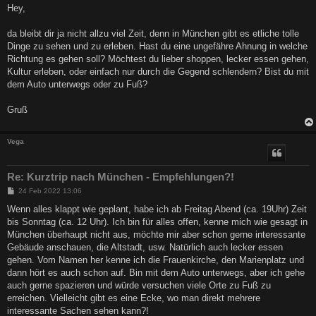
i
Hey,
t
r
a
da bleibt dir ja nicht allzu viel Zeit, denn in München gibt es etliche tolle
g
Dinge zu sehen und zu erleben. Hast du eine ungefähre Ahnung in welche
Richtung es gehen soll? Möchtest du lieber shoppen, lecker essen gehen,
Kultur erleben, oder einfach nur durch die Gegend schlendern? Bist du mit
dem Auto unterwegs oder zu Fuß?
Gruß
Vega
Re: Kurztrip nach München - Empfehlungen?!
B
24 Feb 2022 13:06
e
i
Wenn alles klappt wie geplant, habe ich ab Freitag Abend (ca. 19Uhr) Zeit
t
bis Sonntag (ca. 12 Uhr). Ich bin für alles offen, kenne mich wie gesagt in
r
a
München überhaupt nicht aus, möchte mir aber schon gerne interessante
g
Gebäude anschauen, die Altstadt, usw. Natürlich auch lecker essen
gehen. Vom Namen her kenne ich die Frauenkirche, den Marienplatz und
dann hört es auch schon auf. Bin mit dem Auto unterwegs, aber ich gehe
auch gerne spazieren und würde versuchen viele Orte zu Fuß zu
erreichen. Vielleicht gibt es eine Ecke, wo man direkt mehrere
interessante Sachen sehen kann?!