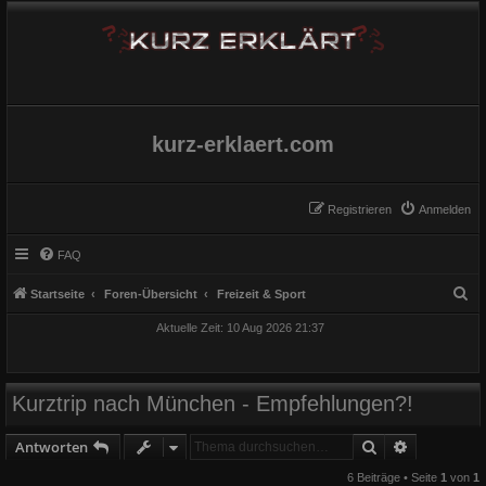
kurz-erklaert.com
Registrieren
Anmelden
FAQ
S
Startseite
Foren-Übersicht
Freizeit & Sport
u
Aktuelle Zeit: 10 Aug 2026 21:37
c
h
e
Kurztrip nach München - Empfehlungen?!
Suche
Erweiterte
Antworten
6 Beiträge • Seite
1
von
1