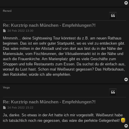
Reneé
Re: Kurztrip nach München - Empfehlungen?!
B
24 Feb 2022 13:30
e
i
Mmmmh... deine Sightseeing Tour könntest du z.B. am neuen Rathaus
t
beginnen. Das ist ein sehr guter Startpunkt, wo es viel zu entdecken gibt.
r
a
Das wäre mitten in der Altstadt und von dort aus bist du in der Nähe der
g
Mariensäule, vom Fischbrunnen, der Viktualienmarkt ist in der Nähe und
auch die Frauenkirche. Am Marienplatz gibt es viele Geschäfte zum
Shoppen und tolle Restaurants zum Essen. Da suchst du dir einfach aus,
worauf du Lust hast. Schon mal Weißwurst gegessen? Das Hofbräuhaus,
den Ratskeller, würde ich alle empfehlen.
Vega
Re: Kurztrip nach München - Empfehlungen?!
B
24 Feb 2022 15:22
e
i
Ja, danke. So etwas in der Art hatte ich mir vorgestellt. Weißwurst habe
t
ich tatsächlich noch nie gegessen, das wäre die perfekte Gelegenheit!
r
a
g