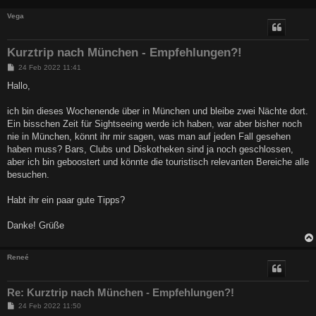
Vega
Kurztrip nach München - Empfehlungen?!
B
24 Feb 2022 11:41
e
i
Hallo,
t
r
a
ich bin dieses Wochenende über in München und bleibe zwei Nächte dort.
g
Ein bisschen Zeit für Sightseeing werde ich haben, war aber bisher noch
nie in München, könnt ihr mir sagen, was man auf jeden Fall gesehen
haben muss? Bars, Clubs und Diskotheken sind ja noch geschlossen,
aber ich bin geboostert und könnte die touristisch relevanten Bereiche alle
besuchen.
Habt ihr ein paar gute Tipps?
Danke! Grüße
Reneé
Re: Kurztrip nach München - Empfehlungen?!
B
24 Feb 2022 11:50
e