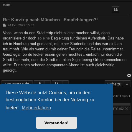
Motte
Re: Kurztrip nach München - Empfehlungen?!
B
24 Feb 2022 15:33
e
i
Vega, wenn du den Städtetrip nicht alleine machen willst, dann
t
organisiere dir doch
so eine
Begleitung für deinen Aufenthalt. Das habe
r
a
ich in Hamburg mal gemacht, mit einer Studentin und das war einfach
g
traumhaft. Wie als wenn du mit deiner Freundin die Reise unternimmst.
Ganz egal, ob du lecker essen gehen möchtest, einfach nur durch die
Stadt bummeln, oder die Stadt mit allen Sighsteeing-Orten kennenlernen
willst. Für einen schönen entspannten Abend ist auch gleichzeitig
gesorgt.
Antworten
Gehe zu
Diese Website nutzt Cookies, um dir den
6 Beiträge • Seite
1
von
1
bestmöglichen Komfort bei der Nutzung zu
bieten.
Mehr erfahren
Foren-Übersicht
Alle Zeiten sind
UTC+02:00
Startseite
Alle Cookies löschen
Powered by
phpBB
® Forum Software © phpBB Limited
BlackBoard style phpBB® by
FanFanlaTuFlippe
Verstanden!
Deutsche Übersetzung durch
phpBB.de