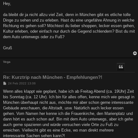
i
Hey,
t
r
a
da bleibt dir ja nicht allzu viel Zeit, denn in München gibt es etliche tolle
g
Dinge zu sehen und zu erleben. Hast du eine ungefähre Ahnung in welche
Richtung es gehen soll? Möchtest du lieber shoppen, lecker essen gehen,
Kultur erleben, oder einfach nur durch die Gegend schlendern? Bist du mit
dem Auto unterwegs oder zu Fuß?
Gruß
Vega
Re: Kurztrip nach München - Empfehlungen?!
B
24 Feb 2022 13:06
e
i
Wenn alles klappt wie geplant, habe ich ab Freitag Abend (ca. 19Uhr) Zeit
t
bis Sonntag (ca. 12 Uhr). Ich bin für alles offen, kenne mich wie gesagt in
r
a
München überhaupt nicht aus, möchte mir aber schon gerne interessante
g
Gebäude anschauen, die Altstadt, usw. Natürlich auch lecker essen
gehen. Vom Namen her kenne ich die Frauenkirche, den Marienplatz und
dann hört es auch schon auf. Bin mit dem Auto unterwegs, aber ich gehe
auch gerne spazieren und würde versuchen viele Orte zu Fuß zu
erreichen. Vielleicht gibt es eine Ecke, wo man direkt mehrere
interessante Sachen sehen kann?!