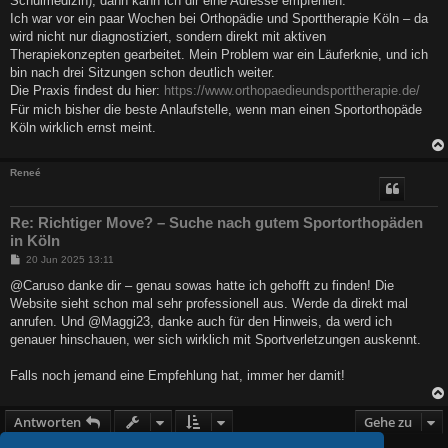
Schulmedizin), dann kann ich dir eine Adresse empfehlen:
g
Ich war vor ein paar Wochen bei Orthopädie und Sporttherapie Köln – da
wird nicht nur diagnostiziert, sondern direkt mit aktiven
Therapiekonzepten gearbeitet. Mein Problem war ein Läuferknie, und ich
bin nach drei Sitzungen schon deutlich weiter.
Die Praxis findest du hier:
https://www.orthopaedieundsporttherapie.de/
Für mich bisher die beste Anlaufstelle, wenn man einen Sportorthopäde
Köln wirklich ernst meint.
Reneé
Re: Richtiger Move? – Suche nach gutem Sportorthopäden
in Köln
B
20 Jun 2025 13:11
e
i
@Caruso danke dir – genau sowas hatte ich gehofft zu finden! Die
t
Website sieht schon mal sehr professionell aus. Werde da direkt mal
r
a
anrufen. Und @Maggi23, danke auch für den Hinweis, da werd ich
g
genauer hinschauen, wer sich wirklich mit Sportverletzungen auskennt.
Falls noch jemand eine Empfehlung hat, immer her damit!
Antworten
Gehe zu