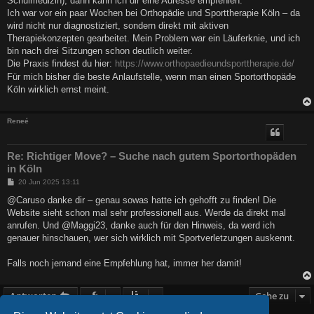
Schulmedizin), dann kann ich dir eine Adresse empfehlen:
g
Ich war vor ein paar Wochen bei Orthopädie und Sporttherapie Köln – da
wird nicht nur diagnostiziert, sondern direkt mit aktiven
Therapiekonzepten gearbeitet. Mein Problem war ein Läuferknie, und ich
bin nach drei Sitzungen schon deutlich weiter.
Die Praxis findest du hier:
https://www.orthopaedieundsporttherapie.de/
Für mich bisher die beste Anlaufstelle, wenn man einen Sportorthopäde
Köln wirklich ernst meint.
Reneé
Re: Richtiger Move? – Suche nach gutem Sportorthopäden
in Köln
B
20 Jun 2025 13:11
e
i
@Caruso danke dir – genau sowas hatte ich gehofft zu finden! Die
t
Website sieht schon mal sehr professionell aus. Werde da direkt mal
r
a
anrufen. Und @Maggi23, danke auch für den Hinweis, da werd ich
g
genauer hinschauen, wer sich wirklich mit Sportverletzungen auskennt.
Falls noch jemand eine Empfehlung hat, immer her damit!
Antworten
Gehe zu