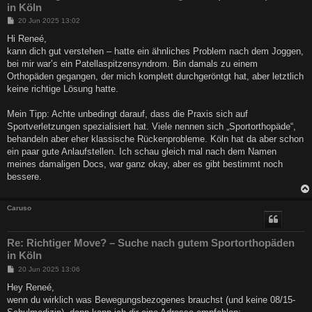
in Köln
B
20 Jun 2025 13:02
e
i
Hi Reneé,
t
kann dich gut verstehen – hatte ein ähnliches Problem nach dem Joggen,
r
a
bei mir war’s ein Patellaspitzensyndrom. Bin damals zu einem
g
Orthopäden gegangen, der mich komplett durchgeröntgt hat, aber letztlich
keine richtige Lösung hatte.
Mein Tipp: Achte unbedingt darauf, dass die Praxis sich auf
Sportverletzungen spezialisiert hat. Viele nennen sich „Sportorthopäde“,
behandeln aber eher klassische Rückenprobleme. Köln hat da aber schon
ein paar gute Anlaufstellen. Ich schau gleich mal nach dem Namen
meines damaligen Docs, war ganz okay, aber es gibt bestimmt noch
bessere.
Caruso
Re: Richtiger Move? – Suche nach gutem Sportorthopäden
in Köln
B
20 Jun 2025 13:06
e
i
Hey Reneé,
t
wenn du wirklich was Bewegungsbezogenes brauchst (und keine 08/15-
r
a