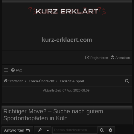
kurz-erklaert.com
Registrieren
Anmelden
FAQ
S
Startseite
Foren-Übersicht
Freizeit & Sport
u
Aktuelle Zeit: 07 Aug 2026 08:09
c
h
e
Richtiger Move? – Suche nach gutem
Sportorthopäden in Köln
Suche
Erweiterte
Antworten