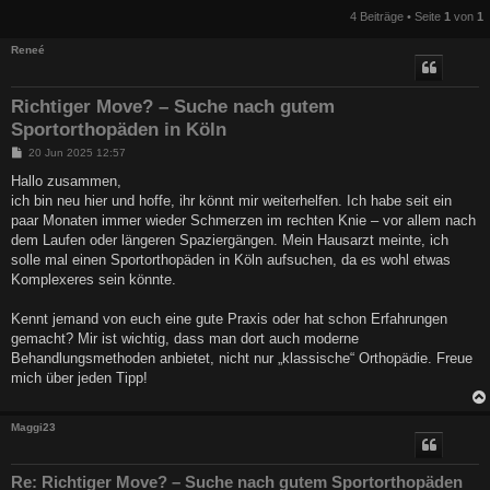
4 Beiträge • Seite
1
von
1
Reneé
Richtiger Move? – Suche nach gutem
Sportorthopäden in Köln
B
20 Jun 2025 12:57
e
i
Hallo zusammen,
t
ich bin neu hier und hoffe, ihr könnt mir weiterhelfen. Ich habe seit ein
r
a
paar Monaten immer wieder Schmerzen im rechten Knie – vor allem nach
g
dem Laufen oder längeren Spaziergängen. Mein Hausarzt meinte, ich
solle mal einen Sportorthopäden in Köln aufsuchen, da es wohl etwas
Komplexeres sein könnte.
Kennt jemand von euch eine gute Praxis oder hat schon Erfahrungen
gemacht? Mir ist wichtig, dass man dort auch moderne
Behandlungsmethoden anbietet, nicht nur „klassische“ Orthopädie. Freue
mich über jeden Tipp!
Maggi23
Re: Richtiger Move? – Suche nach gutem Sportorthopäden