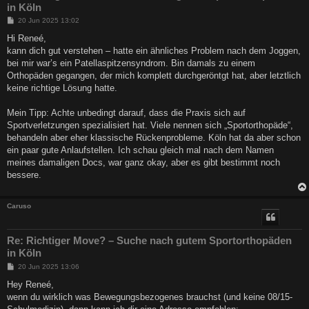
in Köln
B
20 Jun 2025 13:02
e
i
Hi Reneé,
t
kann dich gut verstehen – hatte ein ähnliches Problem nach dem Joggen,
r
a
bei mir war’s ein Patellaspitzensyndrom. Bin damals zu einem
g
Orthopäden gegangen, der mich komplett durchgeröntgt hat, aber letztlich
keine richtige Lösung hatte.
Mein Tipp: Achte unbedingt darauf, dass die Praxis sich auf
Sportverletzungen spezialisiert hat. Viele nennen sich „Sportorthopäde“,
behandeln aber eher klassische Rückenprobleme. Köln hat da aber schon
ein paar gute Anlaufstellen. Ich schau gleich mal nach dem Namen
meines damaligen Docs, war ganz okay, aber es gibt bestimmt noch
bessere.
Caruso
Re: Richtiger Move? – Suche nach gutem Sportorthopäden
in Köln
B
20 Jun 2025 13:06
e
i
Hey Reneé,
t
wenn du wirklich was Bewegungsbezogenes brauchst (und keine 08/15-
r
a