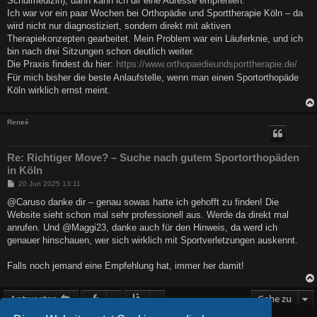
Schulmedizin), dann kann ich dir eine Adresse empfehlen:
g
Ich war vor ein paar Wochen bei Orthopädie und Sporttherapie Köln – da
wird nicht nur diagnostiziert, sondern direkt mit aktiven
Therapiekonzepten gearbeitet. Mein Problem war ein Läuferknie, und ich
bin nach drei Sitzungen schon deutlich weiter.
Die Praxis findest du hier:
https://www.orthopaedieundsporttherapie.de/
Für mich bisher die beste Anlaufstelle, wenn man einen Sportorthopäde
Köln wirklich ernst meint.
Reneé
Re: Richtiger Move? – Suche nach gutem Sportorthopäden
in Köln
B
20 Jun 2025 13:11
e
i
@Caruso danke dir – genau sowas hatte ich gehofft zu finden! Die
t
Website sieht schon mal sehr professionell aus. Werde da direkt mal
r
a
anrufen. Und @Maggi23, danke auch für den Hinweis, da werd ich
g
genauer hinschauen, wer sich wirklich mit Sportverletzungen auskennt.
Falls noch jemand eine Empfehlung hat, immer her damit!
Antworten
Gehe zu