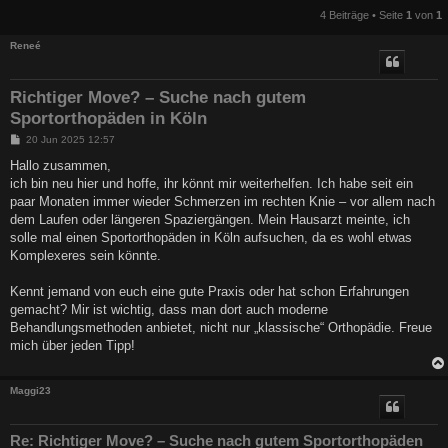
4 Beiträge • Seite
1
von
1
Reneé
Richtiger Move? – Suche nach gutem
Sportorthopäden in Köln
B
20 Jun 2025 12:57
e
i
Hallo zusammen,
t
ich bin neu hier und hoffe, ihr könnt mir weiterhelfen. Ich habe seit ein
r
a
paar Monaten immer wieder Schmerzen im rechten Knie – vor allem nach
g
dem Laufen oder längeren Spaziergängen. Mein Hausarzt meinte, ich
solle mal einen Sportorthopäden in Köln aufsuchen, da es wohl etwas
Komplexeres sein könnte.
Kennt jemand von euch eine gute Praxis oder hat schon Erfahrungen
gemacht? Mir ist wichtig, dass man dort auch moderne
Behandlungsmethoden anbietet, nicht nur „klassische“ Orthopädie. Freue
mich über jeden Tipp!
Maggi23
Re: Richtiger Move? – Suche nach gutem Sportorthopäden