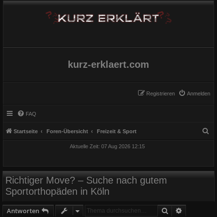
kurz-erklaert.com
Registrieren
Anmelden
FAQ
S
Startseite
Foren-Übersicht
Freizeit & Sport
u
Aktuelle Zeit: 07 Aug 2026 12:15
c
h
e
Richtiger Move? – Suche nach gutem
Sportorthopäden in Köln
Suche
Erweiterte
Antworten