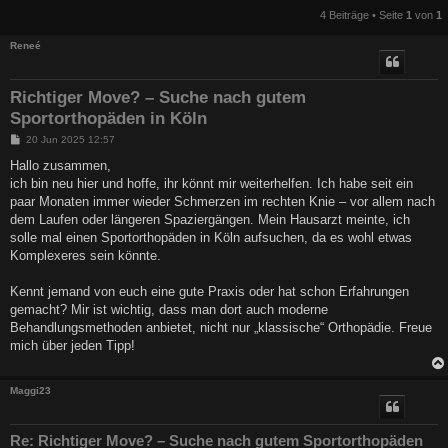
4 Beiträge • Seite
1
von
1
Reneé
Richtiger Move? – Suche nach gutem
Sportorthopäden in Köln
B
20 Jun 2025 12:57
e
i
Hallo zusammen,
t
ich bin neu hier und hoffe, ihr könnt mir weiterhelfen. Ich habe seit ein
r
a
paar Monaten immer wieder Schmerzen im rechten Knie – vor allem nach
g
dem Laufen oder längeren Spaziergängen. Mein Hausarzt meinte, ich
solle mal einen Sportorthopäden in Köln aufsuchen, da es wohl etwas
Komplexeres sein könnte.
Kennt jemand von euch eine gute Praxis oder hat schon Erfahrungen
gemacht? Mir ist wichtig, dass man dort auch moderne
Behandlungsmethoden anbietet, nicht nur „klassische“ Orthopädie. Freue
mich über jeden Tipp!
Maggi23
Re: Richtiger Move? – Suche nach gutem Sportorthopäden