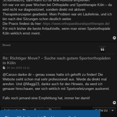
Schulmedizin), dann kann ich dir eine Adresse empfehlen:
g
Ich war vor ein paar Wochen bei Orthopädie und Sporttherapie Köln – da
wird nicht nur diagnostiziert, sondern direkt mit aktiven
Therapiekonzepten gearbeitet. Mein Problem war ein Läuferknie, und ich
bin nach drei Sitzungen schon deutlich weiter.
Die Praxis findest du hier:
https://www.orthopaedieundsporttherapie.de/
Für mich bisher die beste Anlaufstelle, wenn man einen Sportorthopäde
Köln wirklich ernst meint.
Reneé
Re: Richtiger Move? – Suche nach gutem Sportorthopäden
in Köln
B
20 Jun 2025 13:11
e
i
@Caruso danke dir – genau sowas hatte ich gehofft zu finden! Die
t
Website sieht schon mal sehr professionell aus. Werde da direkt mal
r
a
anrufen. Und @Maggi23, danke auch für den Hinweis, da werd ich
g
genauer hinschauen, wer sich wirklich mit Sportverletzungen auskennt.
Falls noch jemand eine Empfehlung hat, immer her damit!
Antworten
Gehe zu