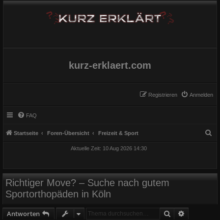
kurz-erklaert.com
Registrieren
Anmelden
FAQ
S
Startseite
Foren-Übersicht
Freizeit & Sport
u
Aktuelle Zeit: 10 Aug 2026 14:30
c
h
e
Richtiger Move? – Suche nach gutem
Sportorthopäden in Köln
Suche
Erweiterte
Antworten