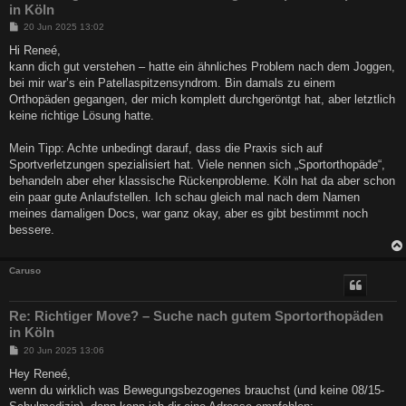
in Köln
B
20 Jun 2025 13:02
e
i
Hi Reneé,
t
kann dich gut verstehen – hatte ein ähnliches Problem nach dem Joggen,
r
a
bei mir war’s ein Patellaspitzensyndrom. Bin damals zu einem
g
Orthopäden gegangen, der mich komplett durchgeröntgt hat, aber letztlich
keine richtige Lösung hatte.
Mein Tipp: Achte unbedingt darauf, dass die Praxis sich auf
Sportverletzungen spezialisiert hat. Viele nennen sich „Sportorthopäde“,
behandeln aber eher klassische Rückenprobleme. Köln hat da aber schon
ein paar gute Anlaufstellen. Ich schau gleich mal nach dem Namen
meines damaligen Docs, war ganz okay, aber es gibt bestimmt noch
bessere.
Caruso
Re: Richtiger Move? – Suche nach gutem Sportorthopäden
in Köln
B
20 Jun 2025 13:06
e
i
Hey Reneé,
t
wenn du wirklich was Bewegungsbezogenes brauchst (und keine 08/15-
r
a