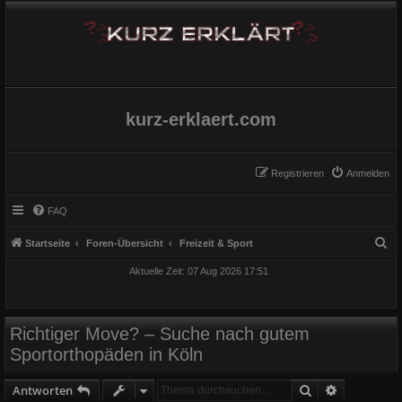
kurz-erklaert.com
Registrieren
Anmelden
FAQ
S
Startseite
Foren-Übersicht
Freizeit & Sport
u
Aktuelle Zeit: 07 Aug 2026 17:51
c
h
e
Richtiger Move? – Suche nach gutem
Sportorthopäden in Köln
Suche
Erweiterte
Antworten