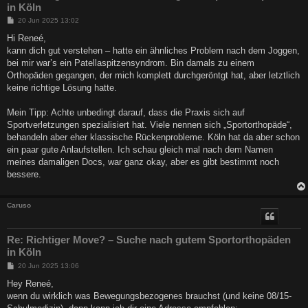
in Köln
B
20 Jun 2025 13:02
e
i
Hi Reneé,
t
kann dich gut verstehen – hatte ein ähnliches Problem nach dem Joggen,
r
a
bei mir war’s ein Patellaspitzensyndrom. Bin damals zu einem
g
Orthopäden gegangen, der mich komplett durchgeröntgt hat, aber letztlich
keine richtige Lösung hatte.
Mein Tipp: Achte unbedingt darauf, dass die Praxis sich auf
Sportverletzungen spezialisiert hat. Viele nennen sich „Sportorthopäde“,
behandeln aber eher klassische Rückenprobleme. Köln hat da aber schon
ein paar gute Anlaufstellen. Ich schau gleich mal nach dem Namen
meines damaligen Docs, war ganz okay, aber es gibt bestimmt noch
bessere.
Caruso
Re: Richtiger Move? – Suche nach gutem Sportorthopäden
in Köln
B
20 Jun 2025 13:06
e
i
Hey Reneé,
t
wenn du wirklich was Bewegungsbezogenes brauchst (und keine 08/15-
r
a