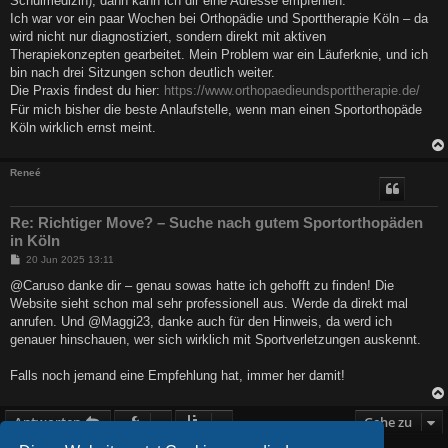
Schulmedizin), dann kann ich dir eine Adresse empfehlen:
g
Ich war vor ein paar Wochen bei Orthopädie und Sporttherapie Köln – da
wird nicht nur diagnostiziert, sondern direkt mit aktiven
Therapiekonzepten gearbeitet. Mein Problem war ein Läuferknie, und ich
bin nach drei Sitzungen schon deutlich weiter.
Die Praxis findest du hier:
https://www.orthopaedieundsporttherapie.de/
Für mich bisher die beste Anlaufstelle, wenn man einen Sportorthopäde
Köln wirklich ernst meint.
Reneé
Re: Richtiger Move? – Suche nach gutem Sportorthopäden
in Köln
B
20 Jun 2025 13:11
e
i
@Caruso danke dir – genau sowas hatte ich gehofft zu finden! Die
t
Website sieht schon mal sehr professionell aus. Werde da direkt mal
r
a
anrufen. Und @Maggi23, danke auch für den Hinweis, da werd ich
g
genauer hinschauen, wer sich wirklich mit Sportverletzungen auskennt.
Falls noch jemand eine Empfehlung hat, immer her damit!
Antworten
Gehe zu