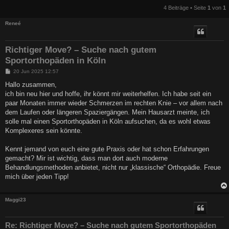
4 Beiträge • Seite
1
von
1
Reneé
Richtiger Move? – Suche nach gutem
Sportorthopäden in Köln
B
20 Jun 2025 12:57
e
i
Hallo zusammen,
t
ich bin neu hier und hoffe, ihr könnt mir weiterhelfen. Ich habe seit ein
r
a
paar Monaten immer wieder Schmerzen im rechten Knie – vor allem nach
g
dem Laufen oder längeren Spaziergängen. Mein Hausarzt meinte, ich
solle mal einen Sportorthopäden in Köln aufsuchen, da es wohl etwas
Komplexeres sein könnte.
Kennt jemand von euch eine gute Praxis oder hat schon Erfahrungen
gemacht? Mir ist wichtig, dass man dort auch moderne
Behandlungsmethoden anbietet, nicht nur „klassische“ Orthopädie. Freue
mich über jeden Tipp!
Maggi23
Re: Richtiger Move? – Suche nach gutem Sportorthopäden