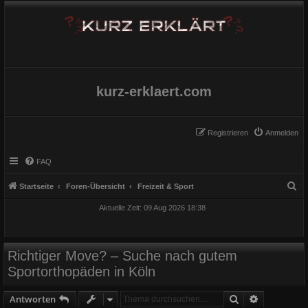
kurz-erklaert.com
Registrieren
Anmelden
FAQ
S
Startseite
Foren-Übersicht
Freizeit & Sport
u
Aktuelle Zeit: 09 Aug 2026 18:38
c
h
e
Richtiger Move? – Suche nach gutem
Sportorthopäden in Köln
Suche
Erweiterte
Antworten