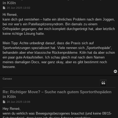
in Köln
B
20 Jun 2025 13:02
e
i
Hi Reneé,
t
kann dich gut verstehen – hatte ein ähnliches Problem nach dem Joggen,
r
a
bei mir war’s ein Patellaspitzensyndrom. Bin damals zu einem
g
Orthopäden gegangen, der mich komplett durchgeröntgt hat, aber letztlich
keine richtige Lösung hatte.
Mein Tipp: Achte unbedingt darauf, dass die Praxis sich auf
Sportverletzungen spezialisiert hat. Viele nennen sich „Sportorthopäde“,
behandeln aber eher klassische Rückenprobleme. Köln hat da aber schon
ein paar gute Anlaufstellen. Ich schau gleich mal nach dem Namen
meines damaligen Docs, war ganz okay, aber es gibt bestimmt noch
bessere.
Caruso
Re: Richtiger Move? – Suche nach gutem Sportorthopäden
in Köln
B
20 Jun 2025 13:06
e
i
Hey Reneé,
t
wenn du wirklich was Bewegungsbezogenes brauchst (und keine 08/15-
r
a