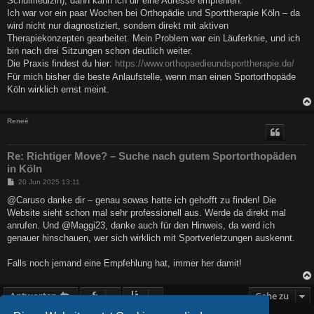
Schulmedizin), dann kann ich dir eine Adresse empfehlen:
g
Ich war vor ein paar Wochen bei Orthopädie und Sporttherapie Köln – da
wird nicht nur diagnostiziert, sondern direkt mit aktiven
Therapiekonzepten gearbeitet. Mein Problem war ein Läuferknie, und ich
bin nach drei Sitzungen schon deutlich weiter.
Die Praxis findest du hier:
https://www.orthopaedieundsporttherapie.de/
Für mich bisher die beste Anlaufstelle, wenn man einen Sportorthopäde
Köln wirklich ernst meint.
Reneé
Re: Richtiger Move? – Suche nach gutem Sportorthopäden
in Köln
B
20 Jun 2025 13:11
e
i
@Caruso danke dir – genau sowas hatte ich gehofft zu finden! Die
t
Website sieht schon mal sehr professionell aus. Werde da direkt mal
r
a
anrufen. Und @Maggi23, danke auch für den Hinweis, da werd ich
g
genauer hinschauen, wer sich wirklich mit Sportverletzungen auskennt.
Falls noch jemand eine Empfehlung hat, immer her damit!
Antworten
Gehe zu