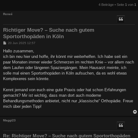
4 Beiträge • Seite
1
von
1
Reneé
Richtiger Move? – Suche nach gutem
Sportorthopäden in Köln
B
20 Jun 2025 12:57
e
i
Hallo zusammen,
t
ich bin neu hier und hoffe, ihr könnt mir weiterhelfen. Ich habe seit ein
r
a
paar Monaten immer wieder Schmerzen im rechten Knie – vor allem nach
g
dem Laufen oder längeren Spaziergängen. Mein Hausarzt meinte, ich
solle mal einen Sportorthopäden in Köln aufsuchen, da es wohl etwas
Komplexeres sein könnte.
Kennt jemand von euch eine gute Praxis oder hat schon Erfahrungen
gemacht? Mir ist wichtig, dass man dort auch moderne
Behandlungsmethoden anbietet, nicht nur „klassische“ Orthopädie. Freue
mich über jeden Tipp!
Maggi23
Re: Richtiger Move? – Suche nach gutem Sportorthopäden