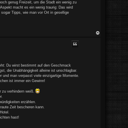
noch genug Freizeit, um die Stadt ein wenig zu
 Aspekt macht es ein wenig traurig: Das wird
r sogar Tipps, wie man vor Ort in gesellige
N
a
c
h
o
b
e
n
ngeht: Du wirst bestimmt auf den Geschmack
t, die Unabhängigkeit alleine ist unschlagbar.
r und man verpasst viele einzigartige Momente.
echen ist immer ein Gewinn!
r zu verhindern weiß.
r.
ürdigkeiten erzählen.
raute Zeit bescheren kann.
Hotel.
ichten hast!