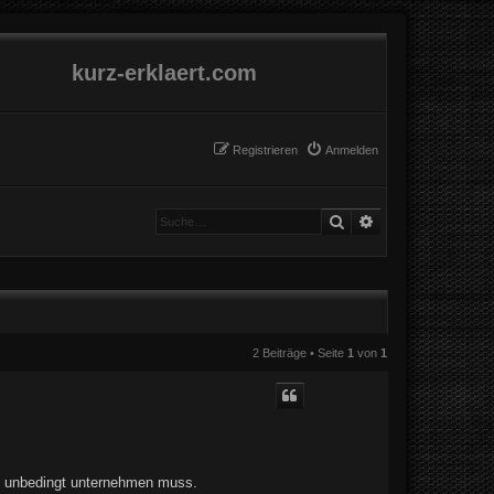
kurz-erklaert.com
Registrieren
Anmelden
Suche
Erweiterte Suche
2 Beiträge • Seite
1
von
1
rt unbedingt unternehmen muss.