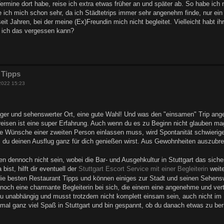
ermine dort habe, reise ich extra etwas früher an und später ab. So habe ich 
e ich mich schon sehr, da ich Städtetrips immer sehr angenehm finde, nur ein
seit Jahren, bei der meine (Ex)Freundin mich nicht begleitet. Vielleicht habt ih
 ich das vergessen kann?
 Tipps
 2022 15:23
ndiger und sehenswerter Ort, eine gute Wahl! Und was den "einsamen" Trip a
eisen ist eine super Erfahrung. Auch wenn du es zu Beginn nicht glauben mags
e Wünsche einer zweiten Person einlassen muss, wird Spontanität schwierige
ss du deinen Ausflug ganz für dich genießen wirst. Aus Gewohnheiten auszubr
dennoch nicht sein, wobei die Bar- und Ausgehkultur in Stuttgart das siche
bist, hilft dir eventuell der
Stuttgart Escort Service mit einer Begleiterin
weite
e besten Restaurant Tipps und können einiges zur Stadt und seinen Sehensw
och eine charmante Begleiterin bei sich, die einem eine angenehme und vert
du unabhängig und musst trotzdem nicht komplett einsam sein, auch nicht im 
mal ganz viel Spaß in Stuttgart und bin gespannt, ob du danach etwas zu ber