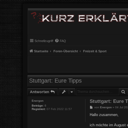
Schnellzugriff
FAQ
Startseite
Foren-Übersicht
Freizeit & Sport
Stuttgart: Eure Tipps
S
Antworten
Stuttgart: Eure 
Energon
Beiträge:
6
B
von
Energon
»
04 Jul 2
Registriert:
07 Feb 2022 11:57
e
i
Hallo zusammen,
t
r
a
ich möchte im August e
g