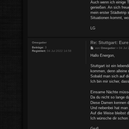
Auch wenn ich einige T
genießen. An sich freu
mein erster Städtetrip 
Situationen kommt, wo
LG
Re: Stuttgart: Eure
Omegatier
Beiträge:
3
B
von
Omegatier
»
04 Jul
Registriert:
04 Jul 2022 14:58
e
i
Hallo Energon,
t
r
a
Stuttgart ist ein lebe
g
kommen, denn alleine r
Sobald man sich auf di
Ich bin mir sicher, da
Einsame Nächte müssen 
Da du nicht so lange da 
Diese Damen kennen di
Und nebenbei hat man n
Auf die Weise bleibst 
Ich wünsche dir schon 
Gruß