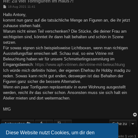
Re: Zu viel Tonfiguren im Haus?!
B
18 Aug 2021 11:41
e
i
Hallo Antony,
t
kommt nun ganz auf die tatsächliche Menge an Figuren an, die ihr jetzt
r
a
zuhause stehen habt.
g
Warum nicht einen Teil verschenken? Die Stücke, die deiner Frau am
wichtigsten sind, könntet ihr dann halt behalten und schön in Szene
setzen.
Für sowas eignen sich beispielsweise Lichtboxen, wenn man richtigen
Ausstellungsflair erreichen will. Schau mal, so eine Vitrine mit
Beleuchtung haben wir für unsere Schmetterlingssammlung im
Eingangsbereich:
https://www.aph-vitrinen.de/vitrine-mit-beleuchtung
Ich würde mich definitiv hüten, der eigenen Ehefrau ihr Hobby madig zu
reden. Sowas kann nicht gut enden, deswegen ist das Behalten der
Figuren ganz sicher die bessere Alternative.
Wenn ein paar Tonfiguren repräsentativ in eurer Wohnung ausgestellt
werden, reicht ihr das sicher schon. Ansonsten muss sie sich halt ein
Atelier mieten und dort weitermachen.
MfG
Antworten
Gehe zu
Diese Website nutzt Cookies, um dir den
2 Beiträge • Seite
1
von
1