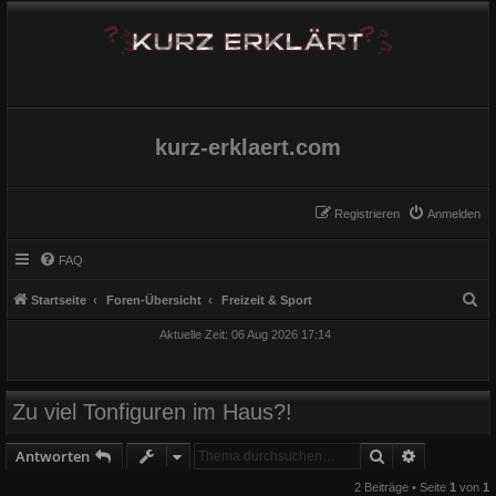
kurz-erklaert.com
Registrieren
Anmelden
FAQ
S
Startseite
Foren-Übersicht
Freizeit & Sport
u
Aktuelle Zeit: 06 Aug 2026 17:14
c
h
e
Zu viel Tonfiguren im Haus?!
Suche
Erweiterte
Antworten
2 Beiträge • Seite
1
von
1