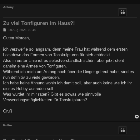
Antony
Zu viel Tonfiguren im Haus?!
B
18 Aug 2021 09:40
e
i
Guten Morgen,
t
r
a
ich verzweifle so langsam, denn meine Frau hat während dem ersten
g
Lockdown das Formen von Tonskulpturen für sich entdeckt.
Also in erster Linie ist es selbstverständlich schön, aber jetzt steht
daheim eine Armee von Tonfiguren.
Während ich mich am Anfang noch über die Dinger gefreut habe, sind es
nun definitiv zu viele geworden.
Ich habe keine Ahnung wohin ich damit soll, aber auch keine wie ich ihr
dieses Hobby ausreden soll.
Was würdet ihr mir raten? Gibt es sowas wie sinnvolle
Verwendungsmöglichkeiten für Tonskulpturen?
Gruß
Puffin