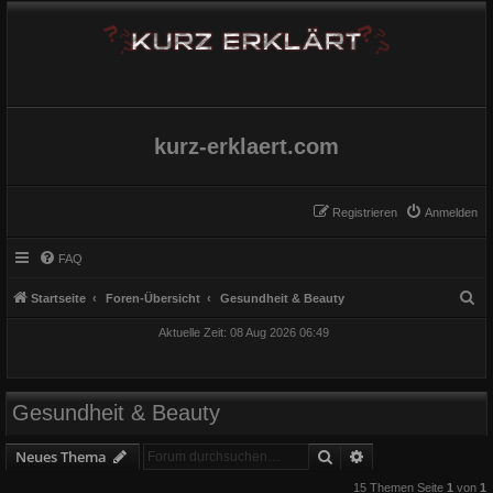
kurz-erklaert.com
Registrieren
Anmelden
FAQ
S
Startseite
Foren-Übersicht
Gesundheit & Beauty
u
Aktuelle Zeit: 08 Aug 2026 06:49
c
h
e
Gesundheit & Beauty
Suche
Erweiterte Suche
Neues Thema
15 Themen Seite
1
von
1