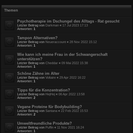
Themen
Psychotherapie im Dschungel des Alltags - Rat gesucht
Letzter Beitrag von
Darkman
«
17 Jul 2023 17:13
Antworten:
1
Tampon Alternativen?
Letzter Beitrag von
Neueraccount
«
28 Nov 2022 15:12
Antworten:
1
Wie kann ich meine Frau in der Schwangerschaft
unterstützen?
Letzter Beitrag von
Cheddar
«
09 Mai 2022 15:38
Antworten:
1
Schöne Zähne im Alter
Letzter Beitrag von
Voltaire
«
29 Apr 2022 16:22
Antworten:
1
Tipps für die Konzentration?
Letzter Beitrag von
HejHej
«
06 Apr 2022 13:58
Antworten:
2
Vegane Proteine für Bodybuilding?
Letzter Beitrag von
Santana
«
22 Feb 2022 15:53
Antworten:
2
Umweltfreundliche Produkte?
Letzter Beitrag von
Puffin
«
11 Nov 2021 16:24
Antworten:
1