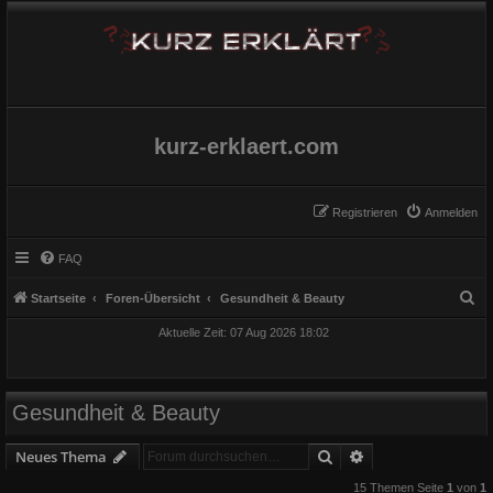
kurz-erklaert.com
Registrieren
Anmelden
FAQ
S
Startseite
Foren-Übersicht
Gesundheit & Beauty
u
Aktuelle Zeit: 07 Aug 2026 18:02
c
h
e
Gesundheit & Beauty
Suche
Erweiterte Suche
Neues Thema
15 Themen Seite
1
von
1