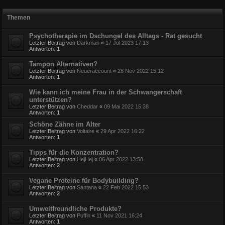
Themen
Psychotherapie im Dschungel des Alltags - Rat gesucht
Letzter Beitrag von
Darkman
«
17 Jul 2023 17:13
Antworten:
1
Tampon Alternativen?
Letzter Beitrag von
Neueraccount
«
28 Nov 2022 15:12
Antworten:
1
Wie kann ich meine Frau in der Schwangerschaft
unterstützen?
Letzter Beitrag von
Cheddar
«
09 Mai 2022 15:38
Antworten:
1
Schöne Zähne im Alter
Letzter Beitrag von
Voltaire
«
29 Apr 2022 16:22
Antworten:
1
Tipps für die Konzentration?
Letzter Beitrag von
HejHej
«
06 Apr 2022 13:58
Antworten:
2
Vegane Proteine für Bodybuilding?
Letzter Beitrag von
Santana
«
22 Feb 2022 15:53
Antworten:
2
Umweltfreundliche Produkte?
Letzter Beitrag von
Puffin
«
11 Nov 2021 16:24
Antworten:
1