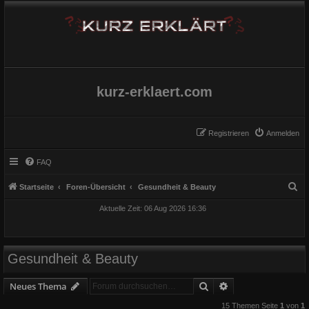
kurz-erklaert.com
Registrieren
Anmelden
FAQ
S
Startseite
Foren-Übersicht
Gesundheit & Beauty
u
Aktuelle Zeit: 06 Aug 2026 16:36
c
h
e
Gesundheit & Beauty
Suche
Erweiterte Suche
Neues Thema
15 Themen Seite
1
von
1