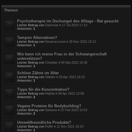
Themen
Psychotherapie im Dschungel des Alltags - Rat gesucht
Letzter Beitrag von
Darkman
«
17 Jul 2023 17:13
Antworten:
1
Tampon Alternativen?
Letzter Beitrag von
Neueraccount
«
28 Nov 2022 15:12
Antworten:
1
Wie kann ich meine Frau in der Schwangerschaft
unterstützen?
Letzter Beitrag von
Cheddar
«
09 Mai 2022 15:38
Antworten:
1
Schöne Zähne im Alter
Letzter Beitrag von
Voltaire
«
29 Apr 2022 16:22
Antworten:
1
Tipps für die Konzentration?
Letzter Beitrag von
HejHej
«
06 Apr 2022 13:58
Antworten:
2
Vegane Proteine für Bodybuilding?
Letzter Beitrag von
Santana
«
22 Feb 2022 15:53
Antworten:
2
Umweltfreundliche Produkte?
Letzter Beitrag von
Puffin
«
11 Nov 2021 16:24
Antworten:
1