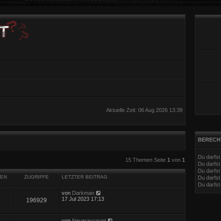
Aktuelle Zeit: 06 Aug 2026 13:39
BERECH
Du darfs
eiterte Suche
15 Themen Seite
1
von
1
Du darfs
Du darfst
EN
ZUGRIFFE
LETZTER BEITRAG
Du darfst
Du darfs
von
Darkman
17 Jul 2023 17:13
196929
von
Neueraccount