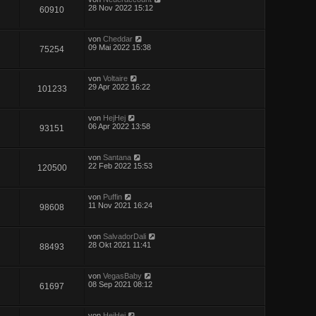
28 Nov 2022 15:12
60910
von
Cheddar
09 Mai 2022 15:38
75254
von
Voltaire
29 Apr 2022 16:22
101233
von
HejHej
06 Apr 2022 13:58
93151
von
Santana
22 Feb 2022 15:53
120500
von
Puffin
11 Nov 2021 16:24
98608
von
SalvadorDali
28 Okt 2021 11:41
88493
von
VegasBaby
08 Sep 2021 08:12
61697
von
HejHej