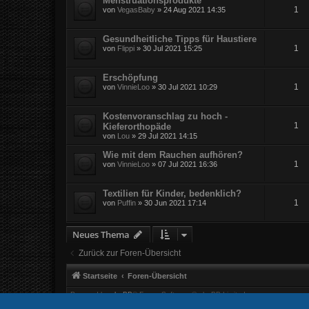
Menstruationsprodukte
1
von
VegasBaby
» 24 Aug 2021 14:35
Gesundheitliche Tipps für Haustiere
1
von
Flippi
» 30 Jul 2021 15:25
Erschöpfung
1
von
VinnieLoo
» 30 Jul 2021 10:29
Kostenvoranschlag zu hoch -
1
Kieferorthopäde
von
Lou
» 29 Jul 2021 14:15
Wie mit dem Rauchen aufhören?
1
von
VinnieLoo
» 07 Jul 2021 16:36
Textilien für Kinder, bedenklich?
1
von
Puffin
» 30 Jun 2021 17:14
Neues Thema
Zurück zur Foren-Übersicht
Startseite
Foren-Übersicht
Powered by
phpBB
® Forum Software © phpBB Limited
Datenschutz
|
Nutzungsbedingungen