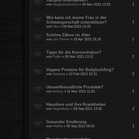
Tampon Alternativen?
1
von
Vergissmeinnicht
» 28 Nov 2022 13:25
Wie kann ich meine Frau in der
1
Schwangerschaft unterstützen?
von
Vice
» 09 Mai 2022 14:20
Schöne Zähne im Alter
1
von
Jan Tenner
» 29 Apr 2022 16:18
Tipps für die Konzentration?
2
von
Puffin
» 05 Nov 2021 13:12
Vegane Proteine für Bodybuilding?
2
von
Santana
» 22 Feb 2022 15:31
Umweltfreundliche Produkte?
1
von
Antony
» 11 Nov 2021 11:52
Haustiere und ihre Krankheiten
2
von
VegasBaby
» 09 Sep 2021 13:06
Gesunder Ernährung
1
von
HejHej
» 08 Sep 2021 08:02