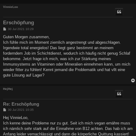
VinnieLoo
Erschöpfung
B
30 Jul 2021 10:29
e
i
Guten Morgen zusammen,
t
Ich fühle mich im Moment ziemlich angestrengt und abgeschlagen.
r
a
Irgendwie total energielos! Das liegt ganz bestimmt an meinem
g
forderndem Job im Schichtdienst, wodurch ich häufig nicht genug Schlaf
bekomme. Jetzt frage ich mich, was ich zur Stärkung meines
Immunsystems an Vitaminen oder Mineralien einnehmen kann, um mich
wieder fitter zu fühlen! Kennt jemand die Problematik und hat vllt eine
gute Lösung auf Lager?
HejHej
Re: Erschöpfung
B
30 Jul 2021 10:35
e
i
Hej VinnieLoo,
t
Ich kenne deine Probleme nur zu gut. Seit ich mich vegan ernähre muss
r
a
ich nämlich sehr stark auf die Einnahme von B12 achten. Das hab ich am
g
Anfang leider vernachlässigt und dann die körperliche Quittung kassiert!