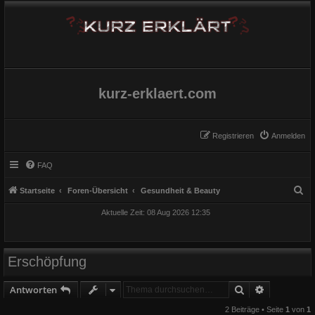
kurz-erklaert.com
Registrieren
Anmelden
FAQ
S
Startseite
Foren-Übersicht
Gesundheit & Beauty
u
Aktuelle Zeit: 08 Aug 2026 12:35
c
h
e
Erschöpfung
Suche
Erweiterte
Antworten
2 Beiträge • Seite
1
von
1