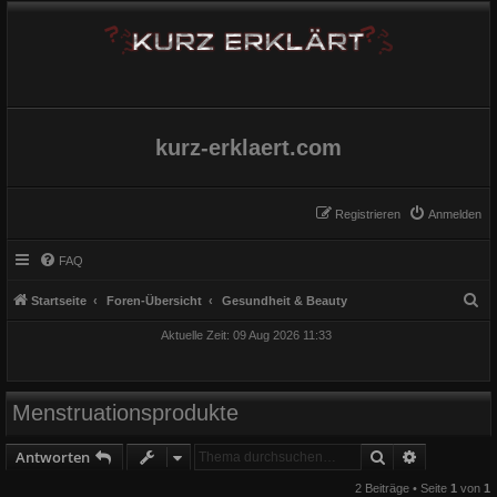
kurz-erklaert.com
Registrieren
Anmelden
FAQ
S
Startseite
Foren-Übersicht
Gesundheit & Beauty
u
Aktuelle Zeit: 09 Aug 2026 11:33
c
h
e
Menstruationsprodukte
Suche
Erweiterte
Antworten
2 Beiträge • Seite
1
von
1