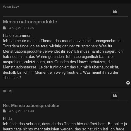
VegasBaby
Menstruationsprodukte
B
24 Aug 2021 14:35
e
i
Hallo zusammen,
t
Ich hab heute mal ein Thema, das manchen vielleicht unangenehm ist.
r
a
Trotzdem finde ich es total wichtig darüber zu sprechen: Was für
g
Menstruationsprodukte verwendet ihr so? Ich muss nämlich sagen, ich
hab noch nicht das Wahre gefunden. Ich habe eigentlich fast alles
ausprobiert, zuletzt auch, aus Gründen des Umweltschutzes, die
Menstruationstasse. Leider funktioniert das für mich überhaupt nicht,
deshalb bin ich im Moment ein wenig frustriert. Was meint ihr zu der
Thematik?
HejHej
Re: Menstruationsprodukte
B
24 Aug 2021 14:43
e
i
Hi du,
t
Ich finde das sehr gut, dass du das Thema hier eröffnet hast. Es sollte ja
r
a
heutzutage nichts mehr tabuisiert werden, das so natürlich ist! Ich frage