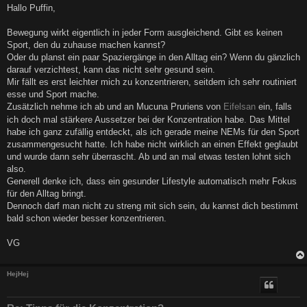
i
Hallo Puffin,
t
r
a
Bewegung wirkt eigentlich in jeder Form ausgleichend. Gibt es keinen
g
Sport, den du zuhause machen kannst?
Oder du planst ein paar Spaziergänge in den Alltag ein? Wenn du gänzlich
darauf verzichtest, kann das nicht sehr gesund sein.
Mir fällt es erst leichter mich zu konzentrieren, seitdem ich sehr routiniert
esse und Sport mache.
Zusätzlich nehme ich ab und an Mucuna Pruriens von
Eifelsan
ein, falls
ich doch mal stärkere Aussetzer bei der Konzentration habe. Das Mittel
habe ich ganz zufällig entdeckt, als ich gerade meine NEMs für den Sport
zusammengesucht hatte. Ich habe nicht wirklich an einen Effekt geglaubt
und wurde dann sehr überrascht. Ab und an mal etwas testen lohnt sich
also.
Generell denke ich, dass ein gesunder Lifestyle automatisch mehr Fokus
für den Alltag bringt.
Dennoch darf man nicht zu streng mit sich sein, du kannst dich bestimmt
bald schon wieder besser konzentrieren.
VG
HejHej