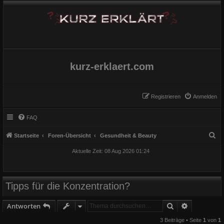
kurz-erklaert.com
Registrieren
Anmelden
FAQ
S
Startseite
Foren-Übersicht
Gesundheit & Beauty
u
Aktuelle Zeit: 08 Aug 2026 01:24
c
h
e
Tipps für die Konzentration?
Suche
Erweiterte
Antworten
3 Beiträge • Seite
1
von
1