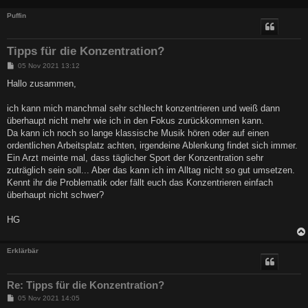
Puffin
Tipps für die Konzentration?
B
05 Nov 2021 13:12
e
i
Hallo zusammen,
t
r
a
ich kann mich manchmal sehr schlecht konzentrieren und weiß dann
g
überhaupt nicht mehr wie ich in den Fokus zurückkommen kann.
Da kann ich noch so lange klassische Musik hören oder auf einen
ordentlichen Arbeitsplatz achten, irgendeine Ablenkung findet sich immer.
Ein Arzt meinte mal, dass täglicher Sport der Konzentration sehr
zuträglich sein soll... Aber das kann ich im Alltag nicht so gut umsetzen.
Kennt ihr die Problematik oder fällt euch das Konzentrieren einfach
überhaupt nicht schwer?
HG
Erklärbär
Re: Tipps für die Konzentration?
B
05 Nov 2021 14:05
e