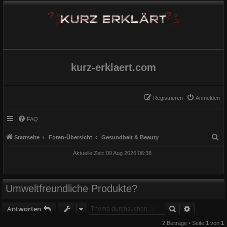
kurz-erklaert.com
Registrieren
Anmelden
FAQ
S
Startseite
Foren-Übersicht
Gesundheit & Beauty
u
Aktuelle Zeit: 09 Aug 2026 06:38
c
h
e
Umweltfreundliche Produkte?
Suche
Erweiterte
Antworten
2 Beiträge • Seite
1
von
1