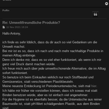
Puffin
Re: Umweltfreundliche Produkte?
B
11 Nov 2021 16:24
e
i
Hallo Antony,
t
r
a
ich finde es sehr löblich, dass du dir auch so viel Gedanken um die
g
Umwelt machst.
Bei mir ist es so, dass ich nach und nach mehr nachhaltige Produkte in
meinen Alltag einbringe.
Denn ich denke mir, dass es so viel eher funktioniert, als wenn ich mir
ganz viel Druck damit machen würde.
Ich freue mich auch über jede umweltschonende Alternative, die im Alltag
sofort funktioniert.
So benutze ich beim Einkaufen wirklich nur noch Stoffbeutel und
Gemüsenetze, statt verschiedenen Plastikbeuteln.
Meine neueste Entdeckung ist Periodenunterwäsche, sieh mal
hier
.
Ich hätte mir früher nie vorstellen können, dass ich sowas mal statt
Binden benutzen würde, aber es ist einfach viel angenehmer.
Für die Hygiene ist es ebenfalls besser, da die Unterwäsche aus reiner
Baumwolle ist, statt pH-Wert schädigendem Plastik, aus dem Binden
sind.