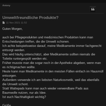
Antony
Umweltfreundliche Produkte?
B
11 Nov 2021 11:52
e
i
Guten Morgen,
t
r
a
auch bei Pflegeprodukten und medizinischen Produkten kann man
g
Entscheidungen treffen, die die Umwelt schonen.
Ich achte beispielsweise darauf, meine Medikamente immer fachgerecht
entsorgt werden.
Das wird häufig unterschätzt, aber Medikamente sollten niemals die
Toilette runtergespült werden etc.
Früher musste man die sogar noch in der Apotheke abgeben, wenn man
es richtigmachen wollte.
Heute kann man Medikamente in den meisten Fällen einfach im Hausmüll
entsorgen.
Außerdem verwende ich am liebsten Naturkosmetik, weil das ebenfalls
die Umwelt schont.
Statt Wattepads kann man auch wieder verwendbare Pads aus
Baumwolle nutzen, nur als Idee.
Ist euch Nachhaltigkeit wichtig?
Grüße