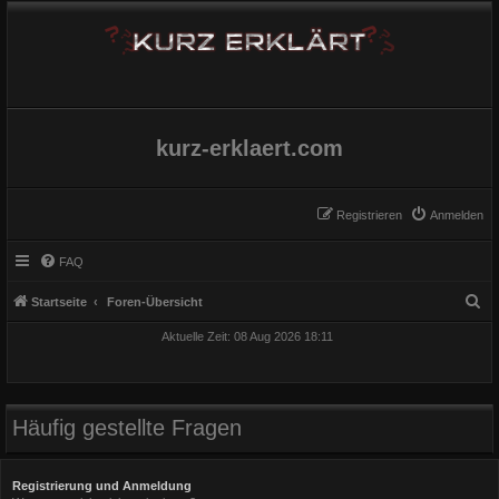
kurz-erklaert.com
Registrieren
Anmelden
FAQ
S
Startseite
Foren-Übersicht
u
Aktuelle Zeit: 08 Aug 2026 18:11
c
h
e
Häufig gestellte Fragen
Registrierung und Anmeldung