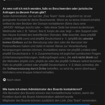
An wen soll ich mich wenden, falls es Beschwerden oder juristische
Anfragen zu diesem Forum gibt?
Jeder Administrator, der auf der „Das Team“-Seite aufgeführt ist, ist ein
geeigneter Kontakt für deine Beschwerde. Wenn du so keine Antwort erhältst,
solltest du den Besitzer der Domain kontaktieren (führe dazu eine
„WHOIS“-Abfrage
durch) oder — falls diese Seite bei einem kostenlosen
Webhoster wie z. B. Yahoo!, free.fr, funpic.de usw. liegt — den Support oder
den Abuse-Kontakt des betreffenden Dienstes. Bitte beachte, dass phpBB
Limited (phpBB.com) und phpBB Deutschland e. V. (phpBB.de)
absolut
keinen Einfluss
auf die Benutzung oder den oder die Benutzer der
Forensoftware haben und dafür in keiner Weise zur Verantwortung
herangezogen werden können. Kontaktiere daher nie phpBB Limited oder
phpBB Deutschland e. V. in Zusammenhang mit jeglichen juristischen Fragen
(Unterlassungserklärungen, Haftungsfragen usw.), die
sich nicht direkt
auf
die Websiten phpbb.com, phpbb.de oder die phpBB-Software selbst beziehen.
Falls du phpBB Limited oder phpBB Deutschland e. V. E-Mails schreibst, die
die
Softwarenutzung durch Dritte
betreffen, so wirst du, wenn überhaupt,
höchstens eine knappe Antwort erhalten.
Nach oben
Wie kann ich einen Administrator des Boards kontaktieren?
Alle Benutzer des Boards können das Kontaktformular nutzen, wenn die
Funktion durch die Board-Administration aktiviert wurde.
Mitglieder des Boards können zusätzlich den Link „Das Team“ verwenden.