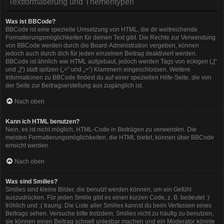
Textformatierung und Thementypen
Was ist BBCode?
BBCode ist eine spezielle Umsetzung von HTML, die dir weitreichende
Formatierungsmöglichkeiten für deinen Text gibt. Die Rechte zur Verwendung
von BBCode werden durch die Board-Administration vergeben, können
jedoch auch durch dich für jeden einzelnen Beitrag deaktiviert werden.
BBCode ist ähnlich wie HTML aufgebaut, jedoch werden Tags von eckigen („[“
und „]“) statt spitzen („<“ und „>“) Klammern eingeschlossen. Weitere
Informationen zu BBCode findest du auf einer speziellen Hilfe-Seite, die von
der Seite zur Beitragserstellung aus zugänglich ist.
Nach oben
Kann ich HTML benutzen?
Nein, es ist nicht möglich, HTML-Code in Beiträgen zu verwenden. Die
meisten Formatierungsmöglichkeiten, die HTML bietet, können über BBCode
erreicht werden.
Nach oben
Was sind Smilies?
Smilies sind kleine Bilder, die benutzt werden können, um ein Gefühl
auszudrücken. Für jeden Smilie gibt es einen kurzen Code, z. B. bedeutet :)
fröhlich und :( traurig. Die Liste aller Smilies kannst du beim Verfassen eines
Beitrags sehen. Versuche bitte trotzdem, Smilies nicht zu häufig zu benutzen,
sie können einen Beitrag schnell unlesbar machen und ein Moderator könnte