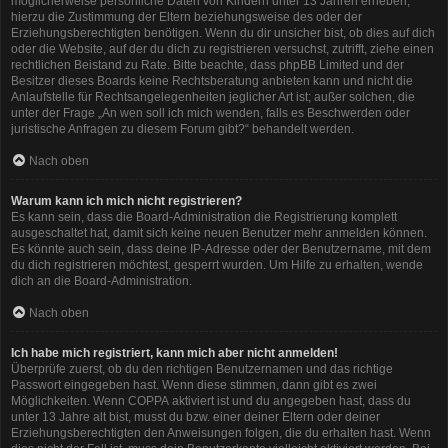
möglicherweise persönliche Daten von Kindern unter 13 Jahren erheben,
hierzu die Zustimmung der Eltern beziehungsweise des oder der
Erziehungsberechtigten benötigen. Wenn du dir unsicher bist, ob dies auf dich
oder die Website, auf der du dich zu registrieren versuchst, zutrifft, ziehe einen
rechtlichen Beistand zu Rate. Bitte beachte, dass phpBB Limited und der
Besitzer dieses Boards keine Rechtsberatung anbieten kann und nicht die
Anlaufstelle für Rechtsangelegenheiten jeglicher Art ist; außer solchen, die
unter der Frage „An wen soll ich mich wenden, falls es Beschwerden oder
juristische Anfragen zu diesem Forum gibt?“ behandelt werden.
Nach oben
Warum kann ich mich nicht registrieren?
Es kann sein, dass die Board-Administration die Registrierung komplett
ausgeschaltet hat, damit sich keine neuen Benutzer mehr anmelden können.
Es könnte auch sein, dass deine IP-Adresse oder der Benutzername, mit dem
du dich registrieren möchtest, gesperrt wurden. Um Hilfe zu erhalten, wende
dich an die Board-Administration.
Nach oben
Ich habe mich registriert, kann mich aber nicht anmelden!
Überprüfe zuerst, ob du den richtigen Benutzernamen und das richtige
Passwort eingegeben hast. Wenn diese stimmen, dann gibt es zwei
Möglichkeiten. Wenn
COPPA
aktiviert ist und du angegeben hast, dass du
unter 13 Jahre alt bist, musst du bzw. einer deiner Eltern oder deiner
Erziehungsberechtigten den Anweisungen folgen, die du erhalten hast. Wenn