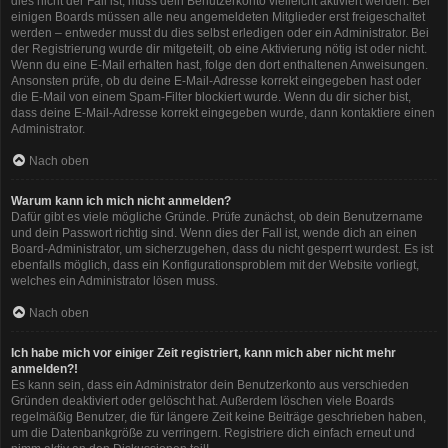
dies nicht der Fall ist, muss dein Benutzerkonto vielleicht aktiviert werden. Bei
einigen Boards müssen alle neu angemeldeten Mitglieder erst freigeschaltet
werden – entweder musst du dies selbst erledigen oder ein Administrator. Bei
der Registrierung wurde dir mitgeteilt, ob eine Aktivierung nötig ist oder nicht.
Wenn du eine E-Mail erhalten hast, folge den dort enthaltenen Anweisungen.
Ansonsten prüfe, ob du deine E-Mail-Adresse korrekt eingegeben hast oder
die E-Mail von einem Spam-Filter blockiert wurde. Wenn du dir sicher bist,
dass deine E-Mail-Adresse korrekt eingegeben wurde, dann kontaktiere einen
Administrator.
Nach oben
Warum kann ich mich nicht anmelden?
Dafür gibt es viele mögliche Gründe. Prüfe zunächst, ob dein Benutzername
und dein Passwort richtig sind. Wenn dies der Fall ist, wende dich an einen
Board-Administrator, um sicherzugehen, dass du nicht gesperrt wurdest. Es ist
ebenfalls möglich, dass ein Konfigurationsproblem mit der Website vorliegt,
welches ein Administrator lösen muss.
Nach oben
Ich habe mich vor einiger Zeit registriert, kann mich aber nicht mehr
anmelden?!
Es kann sein, dass ein Administrator dein Benutzerkonto aus verschieden
Gründen deaktiviert oder gelöscht hat. Außerdem löschen viele Boards
regelmäßig Benutzer, die für längere Zeit keine Beiträge geschrieben haben,
um die Datenbankgröße zu verringern. Registriere dich einfach erneut und