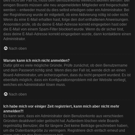
dies nicht der Fall ist, muss dein Benutzerkonto vielleicht aktiviert werden. Bei
einigen Boards müssen alle neu angemeldeten Mitglieder erst freigeschaltet
werden – entweder musst du dies selbst erledigen oder ein Administrator. Bei
der Registrierung wurde dir mitgeteilt, ob eine Aktivierung nötig ist oder nicht.
Wenn du eine E-Mail erhalten hast, folge den dort enthaltenen Anweisungen.
Ansonsten prüfe, ob du deine E-Mail-Adresse korrekt eingegeben hast oder
die E-Mail von einem Spam-Filter blockiert wurde. Wenn du dir sicher bist,
dass deine E-Mail-Adresse korrekt eingegeben wurde, dann kontaktiere einen
Administrator.
Nach oben
Warum kann ich mich nicht anmelden?
Dafür gibt es viele mögliche Gründe. Prüfe zunächst, ob dein Benutzername
und dein Passwort richtig sind. Wenn dies der Fall ist, wende dich an einen
Board-Administrator, um sicherzugehen, dass du nicht gesperrt wurdest. Es ist
ebenfalls möglich, dass ein Konfigurationsproblem mit der Website vorliegt,
welches ein Administrator lösen muss.
Nach oben
Ich habe mich vor einiger Zeit registriert, kann mich aber nicht mehr
anmelden?!
Es kann sein, dass ein Administrator dein Benutzerkonto aus verschieden
Gründen deaktiviert oder gelöscht hat. Außerdem löschen viele Boards
regelmäßig Benutzer, die für längere Zeit keine Beiträge geschrieben haben,
um die Datenbankgröße zu verringern. Registriere dich einfach erneut und