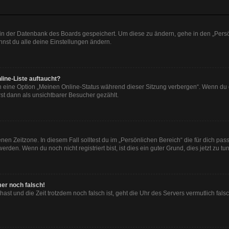
n in der Datenbank des Boards gespeichert. Um diese zu ändern, gehe in den „Persö
nst du alle deine Einstellungen ändern.
line-Liste auftaucht?
n eine Option „Meinen Online-Status während dieser Sitzung verbergen“. Wenn du d
st dann als unsichtbarer Besucher gezählt.
en Zeitzone. In diesem Fall solltest du im „Persönlichen Bereich“ die für dich passe
den. Wenn du noch nicht registriert bist, ist dies ein guter Grund, dies jetzt zu tun
mer noch falsch!
t hast und die Zeit trotzdem noch falsch ist, geht die Uhr des Servers vermutlich fal