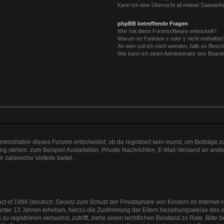
Kann ich eine Übersicht all meiner Dateian
phpBB betreffende Fragen
Wer hat diese Forensoftware entwickelt?
Warum ist Funktion x oder y nicht enthalten
An wen soll ich mich wenden, falls es Besc
Wie kann ich einen Administrator des Board
nistration dieses Forums entscheidet, ob du registriert sein musst, um Beiträge zu s
ung stehen: zum Beispiel Avatarbilder, Private Nachrichten, E-Mail-Versand an ander
r zahlreiche Vorteile bietet.
t of 1998 (deutsch: Gesetz zum Schutz der Privatsphäre von Kindern im Internet vo
unter 13 Jahren erheben, hierzu die Zustimmung der Eltern beziehungsweise des o
h zu registrieren versuchst, zutrifft, ziehe einen rechtlichen Beistand zu Rate. Bit