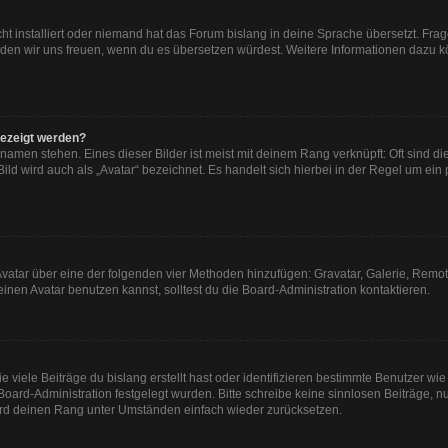
ht installiert oder niemand hat das Forum bislang in deine Sprache übersetzt. Frag
, würden wir uns freuen, wenn du es übersetzen würdest. Weitere Informationen dazu
gezeigt werden?
namen stehen. Eines dieser Bilder ist meist mit deinem Rang verknüpft: Oft sind di
ld wird auch als „Avatar“ bezeichnet. Es handelt sich hierbei in der Regel um ein
n Avatar über eine der folgenden vier Methoden hinzufügen: Gravatar, Galerie, Re
en Avatar benutzen kannst, solltest du die Board-Administration kontaktieren.
viele Beiträge du bislang erstellt hast oder identifizieren bestimmte Benutzer w
 Board-Administration festgelegt wurden. Bitte schreibe keine sinnlosen Beiträge
wird deinen Rang unter Umständen einfach wieder zurücksetzen.