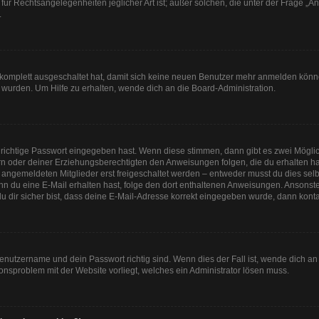
für Rechtsangelegenheiten jeglicher Art ist; außer solchen, die unter der Frage „
.
g komplett ausgeschaltet hat, damit sich keine neuen Benutzer mehr anmelden könn
 wurden. Um Hilfe zu erhalten, wende dich an die Board-Administration.
 richtige Passwort eingegeben hast. Wenn diese stimmen, dann gibt es zwei Mögl
tern oder deiner Erziehungsberechtigten den Anweisungen folgen, die du erhalten ha
u angemeldeten Mitglieder erst freigeschaltet werden – entweder musst du dies selbs
. Wenn du eine E-Mail erhalten hast, folge den dort enthaltenen Anweisungen. Anson
u dir sicher bist, dass deine E-Mail-Adresse korrekt eingegeben wurde, dann kontak
Benutzername und dein Passwort richtig sind. Wenn dies der Fall ist, wende dich a
tionsproblem mit der Website vorliegt, welches ein Administrator lösen muss.