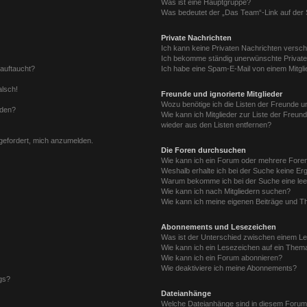
Was ist eine Hauptgruppe?
Was bedeutet der „Das Team“-Link auf der S
Private Nachrichten
Ich kann keine Privaten Nachrichten versch
Ich bekomme ständig unerwünschte Private
 auftaucht?
Ich habe eine Spam-E-Mail von einem Mitgli
alsch!
Freunde und ignorierte Mitglieder
Wozu benötige ich die Listen der Freunde un
rden?
Wie kann ich Mitglieder zur Liste der Freund
wieder aus den Listen entfernen?
fgefordert, mich anzumelden.
Die Foren durchsuchen
Wie kann ich ein Forum oder mehrere For
Weshalb erhalte ich bei der Suche keine Er
Warum bekomme ich bei der Suche eine lee
Wie kann ich nach Mitgliedern suchen?
Wie kann ich meine eigenen Beiträge und T
Abonnements und Lesezeichen
Was ist der Unterschied zwischen einem L
Wie kann ich ein Lesezeichen auf ein Them
Wie kann ich ein Forum abonnieren?
Wie deaktiviere ich meine Abonnements?
gs?
Dateianhänge
Welche Dateianhänge sind in diesem Forum