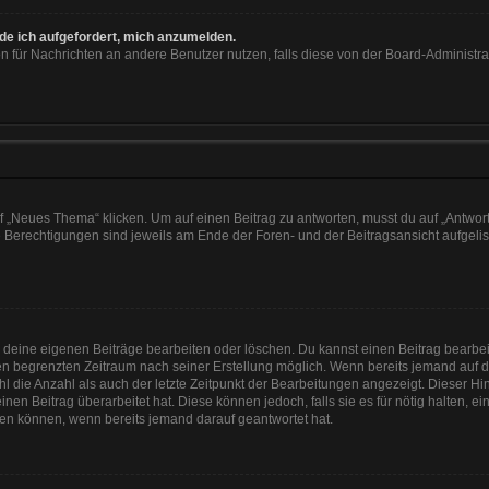
rde ich aufgefordert, mich anzumelden.
ion für Nachrichten an andere Benutzer nutzen, falls diese von der Board-Administ
„Neues Thema“ klicken. Um auf einen Beitrag zu antworten, musst du auf „Antworte
e Berechtigungen sind jeweils am Ende der Foren- und der Beitragsansicht aufgeliste
r deine eigenen Beiträge bearbeiten oder löschen. Du kannst einen Beitrag bearbe
inen begrenzten Zeitraum nach seiner Erstellung möglich. Wenn bereits jemand auf de
 die Anzahl als auch der letzte Zeitpunkt der Bearbeitungen angezeigt. Dieser Hi
en Beitrag überarbeitet hat. Diese können jedoch, falls sie es für nötig halten, e
hen können, wenn bereits jemand darauf geantwortet hat.