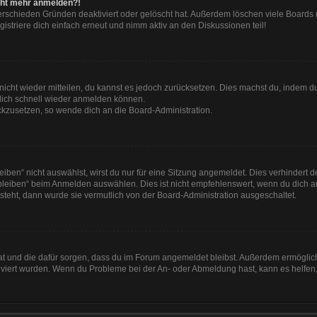
nicht mehr anmelden?!
erschieden Gründen deaktiviert oder gelöscht hat. Außerdem löschen viele Boards r
striere dich einfach erneut und nimm aktiv an den Diskussionen teil!
t nicht wieder mitteilen, du kannst es jedoch zurücksetzen. Dies machst du, indem 
 dich schnell wieder anmelden können.
ückzusetzen, so wende dich an die Board-Administration.
en“ nicht auswählst, wirst du nur für eine Sitzung angemeldet. Dies verhindert 
leiben“ beim Anmelden auswählen. Dies ist nicht empfehlenswert, wenn du dich an
 steht, dann wurde sie vermutlich von der Board-Administration ausgeschaltet.
 hat und die dafür sorgen, dass du im Forum angemeldet bleibst. Außerdem ermögli
tiviert wurden. Wenn du Probleme bei der An- oder Abmeldung hast, kann es helfen