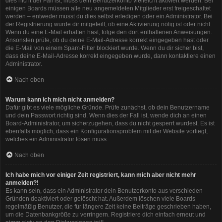
dies nicht der Fall ist, muss dein Benutzerkonto vielleicht aktiviert werden. Bei
einigen Boards müssen alle neu angemeldeten Mitglieder erst freigeschaltet
werden – entweder musst du dies selbst erledigen oder ein Administrator. Bei
der Registrierung wurde dir mitgeteilt, ob eine Aktivierung nötig ist oder nicht.
Wenn du eine E-Mail erhalten hast, folge den dort enthaltenen Anweisungen.
Ansonsten prüfe, ob du deine E-Mail-Adresse korrekt eingegeben hast oder
die E-Mail von einem Spam-Filter blockiert wurde. Wenn du dir sicher bist,
dass deine E-Mail-Adresse korrekt eingegeben wurde, dann kontaktiere einen
Administrator.
Nach oben
Warum kann ich mich nicht anmelden?
Dafür gibt es viele mögliche Gründe. Prüfe zunächst, ob dein Benutzername
und dein Passwort richtig sind. Wenn dies der Fall ist, wende dich an einen
Board-Administrator, um sicherzugehen, dass du nicht gesperrt wurdest. Es ist
ebenfalls möglich, dass ein Konfigurationsproblem mit der Website vorliegt,
welches ein Administrator lösen muss.
Nach oben
Ich habe mich vor einiger Zeit registriert, kann mich aber nicht mehr
anmelden?!
Es kann sein, dass ein Administrator dein Benutzerkonto aus verschieden
Gründen deaktiviert oder gelöscht hat. Außerdem löschen viele Boards
regelmäßig Benutzer, die für längere Zeit keine Beiträge geschrieben haben,
um die Datenbankgröße zu verringern. Registriere dich einfach erneut und