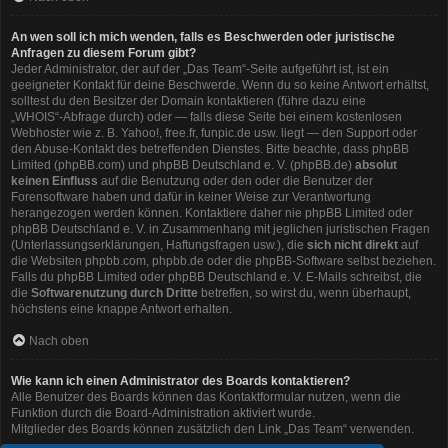
An wen soll ich mich wenden, falls es Beschwerden oder juristische
Anfragen zu diesem Forum gibt?
Jeder Administrator, der auf der „Das Team“-Seite aufgeführt ist, ist ein
geeigneter Kontakt für deine Beschwerde. Wenn du so keine Antwort erhältst,
solltest du den Besitzer der Domain kontaktieren (führe dazu eine
„WHOIS“-Abfrage
durch) oder — falls diese Seite bei einem kostenlosen
Webhoster wie z. B. Yahoo!, free.fr, funpic.de usw. liegt — den Support oder
den Abuse-Kontakt des betreffenden Dienstes. Bitte beachte, dass phpBB
Limited (phpBB.com) und phpBB Deutschland e. V. (phpBB.de)
absolut
keinen Einfluss
auf die Benutzung oder den oder die Benutzer der
Forensoftware haben und dafür in keiner Weise zur Verantwortung
herangezogen werden können. Kontaktiere daher nie phpBB Limited oder
phpBB Deutschland e. V. in Zusammenhang mit jeglichen juristischen Fragen
(Unterlassungserklärungen, Haftungsfragen usw.), die
sich nicht direkt
auf
die Websiten phpbb.com, phpbb.de oder die phpBB-Software selbst beziehen.
Falls du phpBB Limited oder phpBB Deutschland e. V. E-Mails schreibst, die
die
Softwarenutzung durch Dritte
betreffen, so wirst du, wenn überhaupt,
höchstens eine knappe Antwort erhalten.
Nach oben
Wie kann ich einen Administrator des Boards kontaktieren?
Alle Benutzer des Boards können das Kontaktformular nutzen, wenn die
Funktion durch die Board-Administration aktiviert wurde.
Mitglieder des Boards können zusätzlich den Link „Das Team“ verwenden.