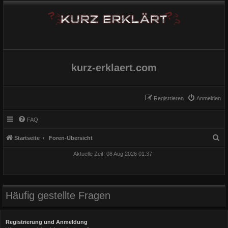
kurz-erklaert.com
Registrieren
Anmelden
FAQ
S
Startseite
Foren-Übersicht
u
Aktuelle Zeit: 08 Aug 2026 01:37
c
h
e
Häufig gestellte Fragen
Registrierung und Anmeldung