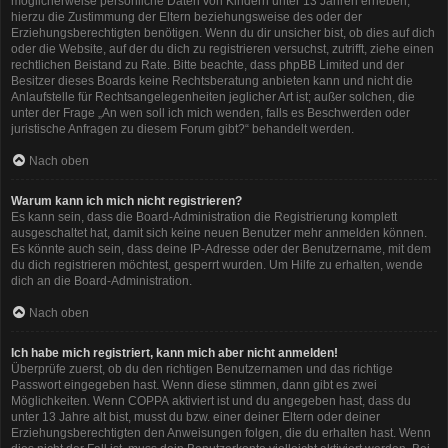
möglicherweise persönliche Daten von Kindern unter 13 Jahren erheben,
hierzu die Zustimmung der Eltern beziehungsweise des oder der
Erziehungsberechtigten benötigen. Wenn du dir unsicher bist, ob dies auf dich
oder die Website, auf der du dich zu registrieren versuchst, zutrifft, ziehe einen
rechtlichen Beistand zu Rate. Bitte beachte, dass phpBB Limited und der
Besitzer dieses Boards keine Rechtsberatung anbieten kann und nicht die
Anlaufstelle für Rechtsangelegenheiten jeglicher Art ist; außer solchen, die
unter der Frage „An wen soll ich mich wenden, falls es Beschwerden oder
juristische Anfragen zu diesem Forum gibt?“ behandelt werden.
Nach oben
Warum kann ich mich nicht registrieren?
Es kann sein, dass die Board-Administration die Registrierung komplett
ausgeschaltet hat, damit sich keine neuen Benutzer mehr anmelden können.
Es könnte auch sein, dass deine IP-Adresse oder der Benutzername, mit dem
du dich registrieren möchtest, gesperrt wurden. Um Hilfe zu erhalten, wende
dich an die Board-Administration.
Nach oben
Ich habe mich registriert, kann mich aber nicht anmelden!
Überprüfe zuerst, ob du den richtigen Benutzernamen und das richtige
Passwort eingegeben hast. Wenn diese stimmen, dann gibt es zwei
Möglichkeiten. Wenn
COPPA
aktiviert ist und du angegeben hast, dass du
unter 13 Jahre alt bist, musst du bzw. einer deiner Eltern oder deiner
Erziehungsberechtigten den Anweisungen folgen, die du erhalten hast. Wenn