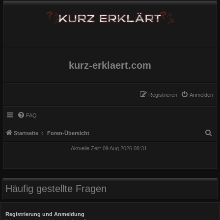
kurz-erklaert.com
Registrieren
Anmelden
FAQ
S
Startseite
Foren-Übersicht
u
Aktuelle Zeit: 09 Aug 2026 08:31
c
h
e
Häufig gestellte Fragen
Registrierung und Anmeldung