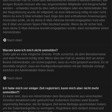
dies nicht der Fall ist, muss dein Benutzerkonto vielleicht aktiviert werden. Bei
einigen Boards müssen alle neu angemeldeten Mitglieder erst freigeschaltet
werden – entweder musst du dies selbst erledigen oder ein Administrator. Bei
der Registrierung wurde dir mitgeteilt, ob eine Aktivierung nötig ist oder nicht.
Wenn du eine E-Mail erhalten hast, folge den dort enthaltenen Anweisungen.
Ansonsten prüfe, ob du deine E-Mail-Adresse korrekt eingegeben hast oder
die E-Mail von einem Spam-Filter blockiert wurde. Wenn du dir sicher bist,
dass deine E-Mail-Adresse korrekt eingegeben wurde, dann kontaktiere einen
Administrator.
Nach oben
Warum kann ich mich nicht anmelden?
Dafür gibt es viele mögliche Gründe. Prüfe zunächst, ob dein Benutzername
und dein Passwort richtig sind. Wenn dies der Fall ist, wende dich an einen
Board-Administrator, um sicherzugehen, dass du nicht gesperrt wurdest. Es ist
ebenfalls möglich, dass ein Konfigurationsproblem mit der Website vorliegt,
welches ein Administrator lösen muss.
Nach oben
Ich habe mich vor einiger Zeit registriert, kann mich aber nicht mehr
anmelden?!
Es kann sein, dass ein Administrator dein Benutzerkonto aus verschieden
Gründen deaktiviert oder gelöscht hat. Außerdem löschen viele Boards
regelmäßig Benutzer, die für längere Zeit keine Beiträge geschrieben haben,
um die Datenbankgröße zu verringern. Registriere dich einfach erneut und