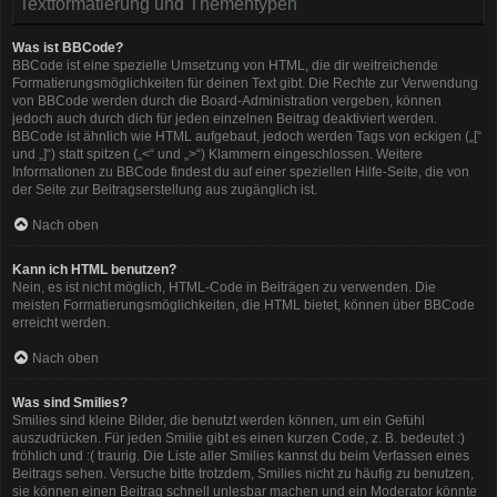
Textformatierung und Thementypen
Was ist BBCode?
BBCode ist eine spezielle Umsetzung von HTML, die dir weitreichende
Formatierungsmöglichkeiten für deinen Text gibt. Die Rechte zur Verwendung
von BBCode werden durch die Board-Administration vergeben, können
jedoch auch durch dich für jeden einzelnen Beitrag deaktiviert werden.
BBCode ist ähnlich wie HTML aufgebaut, jedoch werden Tags von eckigen („[“
und „]“) statt spitzen („<“ und „>“) Klammern eingeschlossen. Weitere
Informationen zu BBCode findest du auf einer speziellen Hilfe-Seite, die von
der Seite zur Beitragserstellung aus zugänglich ist.
Nach oben
Kann ich HTML benutzen?
Nein, es ist nicht möglich, HTML-Code in Beiträgen zu verwenden. Die
meisten Formatierungsmöglichkeiten, die HTML bietet, können über BBCode
erreicht werden.
Nach oben
Was sind Smilies?
Smilies sind kleine Bilder, die benutzt werden können, um ein Gefühl
auszudrücken. Für jeden Smilie gibt es einen kurzen Code, z. B. bedeutet :)
fröhlich und :( traurig. Die Liste aller Smilies kannst du beim Verfassen eines
Beitrags sehen. Versuche bitte trotzdem, Smilies nicht zu häufig zu benutzen,
sie können einen Beitrag schnell unlesbar machen und ein Moderator könnte