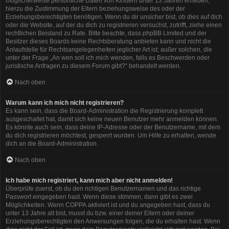
möglicherweise persönliche Daten von Kindern unter 13 Jahren erheben,
hierzu die Zustimmung der Eltern beziehungsweise des oder der
Erziehungsberechtigten benötigen. Wenn du dir unsicher bist, ob dies auf dich
oder die Website, auf der du dich zu registrieren versuchst, zutrifft, ziehe einen
rechtlichen Beistand zu Rate. Bitte beachte, dass phpBB Limited und der
Besitzer dieses Boards keine Rechtsberatung anbieten kann und nicht die
Anlaufstelle für Rechtsangelegenheiten jeglicher Art ist; außer solchen, die
unter der Frage „An wen soll ich mich wenden, falls es Beschwerden oder
juristische Anfragen zu diesem Forum gibt?“ behandelt werden.
Nach oben
Warum kann ich mich nicht registrieren?
Es kann sein, dass die Board-Administration die Registrierung komplett
ausgeschaltet hat, damit sich keine neuen Benutzer mehr anmelden können.
Es könnte auch sein, dass deine IP-Adresse oder der Benutzername, mit dem
du dich registrieren möchtest, gesperrt wurden. Um Hilfe zu erhalten, wende
dich an die Board-Administration.
Nach oben
Ich habe mich registriert, kann mich aber nicht anmelden!
Überprüfe zuerst, ob du den richtigen Benutzernamen und das richtige
Passwort eingegeben hast. Wenn diese stimmen, dann gibt es zwei
Möglichkeiten. Wenn
COPPA
aktiviert ist und du angegeben hast, dass du
unter 13 Jahre alt bist, musst du bzw. einer deiner Eltern oder deiner
Erziehungsberechtigten den Anweisungen folgen, die du erhalten hast. Wenn