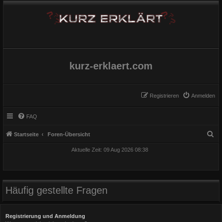
kurz-erklaert.com
Registrieren
Anmelden
FAQ
S
Startseite
Foren-Übersicht
u
Aktuelle Zeit: 09 Aug 2026 08:38
c
h
e
Häufig gestellte Fragen
Registrierung und Anmeldung