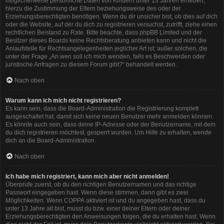
möglicherweise persönliche Daten von Kindern unter 13 Jahren erheben,
hierzu die Zustimmung der Eltern beziehungsweise des oder der
Erziehungsberechtigten benötigen. Wenn du dir unsicher bist, ob dies auf dich
oder die Website, auf der du dich zu registrieren versuchst, zutrifft, ziehe einen
rechtlichen Beistand zu Rate. Bitte beachte, dass phpBB Limited und der
Besitzer dieses Boards keine Rechtsberatung anbieten kann und nicht die
Anlaufstelle für Rechtsangelegenheiten jeglicher Art ist; außer solchen, die
unter der Frage „An wen soll ich mich wenden, falls es Beschwerden oder
juristische Anfragen zu diesem Forum gibt?“ behandelt werden.
Nach oben
Warum kann ich mich nicht registrieren?
Es kann sein, dass die Board-Administration die Registrierung komplett
ausgeschaltet hat, damit sich keine neuen Benutzer mehr anmelden können.
Es könnte auch sein, dass deine IP-Adresse oder der Benutzername, mit dem
du dich registrieren möchtest, gesperrt wurden. Um Hilfe zu erhalten, wende
dich an die Board-Administration.
Nach oben
Ich habe mich registriert, kann mich aber nicht anmelden!
Überprüfe zuerst, ob du den richtigen Benutzernamen und das richtige
Passwort eingegeben hast. Wenn diese stimmen, dann gibt es zwei
Möglichkeiten. Wenn
COPPA
aktiviert ist und du angegeben hast, dass du
unter 13 Jahre alt bist, musst du bzw. einer deiner Eltern oder deiner
Erziehungsberechtigten den Anweisungen folgen, die du erhalten hast. Wenn