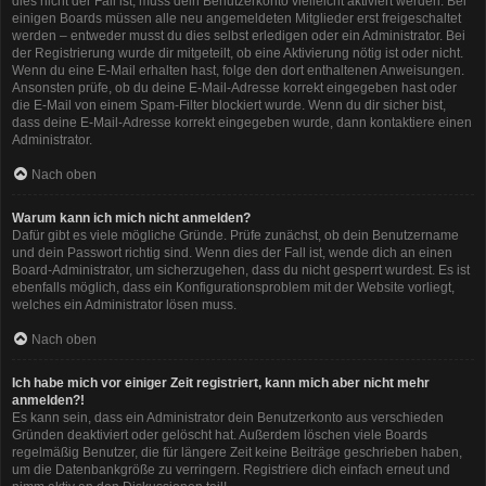
dies nicht der Fall ist, muss dein Benutzerkonto vielleicht aktiviert werden. Bei
einigen Boards müssen alle neu angemeldeten Mitglieder erst freigeschaltet
werden – entweder musst du dies selbst erledigen oder ein Administrator. Bei
der Registrierung wurde dir mitgeteilt, ob eine Aktivierung nötig ist oder nicht.
Wenn du eine E-Mail erhalten hast, folge den dort enthaltenen Anweisungen.
Ansonsten prüfe, ob du deine E-Mail-Adresse korrekt eingegeben hast oder
die E-Mail von einem Spam-Filter blockiert wurde. Wenn du dir sicher bist,
dass deine E-Mail-Adresse korrekt eingegeben wurde, dann kontaktiere einen
Administrator.
Nach oben
Warum kann ich mich nicht anmelden?
Dafür gibt es viele mögliche Gründe. Prüfe zunächst, ob dein Benutzername
und dein Passwort richtig sind. Wenn dies der Fall ist, wende dich an einen
Board-Administrator, um sicherzugehen, dass du nicht gesperrt wurdest. Es ist
ebenfalls möglich, dass ein Konfigurationsproblem mit der Website vorliegt,
welches ein Administrator lösen muss.
Nach oben
Ich habe mich vor einiger Zeit registriert, kann mich aber nicht mehr
anmelden?!
Es kann sein, dass ein Administrator dein Benutzerkonto aus verschieden
Gründen deaktiviert oder gelöscht hat. Außerdem löschen viele Boards
regelmäßig Benutzer, die für längere Zeit keine Beiträge geschrieben haben,
um die Datenbankgröße zu verringern. Registriere dich einfach erneut und