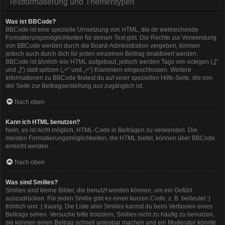
Textformatierung und Thementypen
Was ist BBCode?
BBCode ist eine spezielle Umsetzung von HTML, die dir weitreichende
Formatierungsmöglichkeiten für deinen Text gibt. Die Rechte zur Verwendung
von BBCode werden durch die Board-Administration vergeben, können
jedoch auch durch dich für jeden einzelnen Beitrag deaktiviert werden.
BBCode ist ähnlich wie HTML aufgebaut, jedoch werden Tags von eckigen („[“
und „]“) statt spitzen („<“ und „>“) Klammern eingeschlossen. Weitere
Informationen zu BBCode findest du auf einer speziellen Hilfe-Seite, die von
der Seite zur Beitragserstellung aus zugänglich ist.
Nach oben
Kann ich HTML benutzen?
Nein, es ist nicht möglich, HTML-Code in Beiträgen zu verwenden. Die
meisten Formatierungsmöglichkeiten, die HTML bietet, können über BBCode
erreicht werden.
Nach oben
Was sind Smilies?
Smilies sind kleine Bilder, die benutzt werden können, um ein Gefühl
auszudrücken. Für jeden Smilie gibt es einen kurzen Code, z. B. bedeutet :)
fröhlich und :( traurig. Die Liste aller Smilies kannst du beim Verfassen eines
Beitrags sehen. Versuche bitte trotzdem, Smilies nicht zu häufig zu benutzen,
sie können einen Beitrag schnell unlesbar machen und ein Moderator könnte